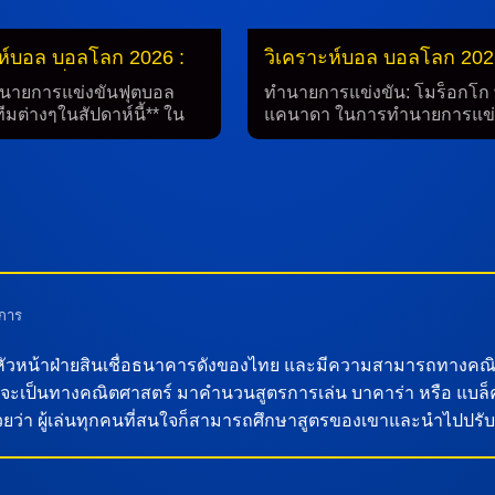
ะห์บอล บอลโลก 2026 :
วิเคราะห์บอล บอลโลก 202
ย vs ฝรั่งเศส
แคนาดา vs โมร็อกโก
นายการแข่งขันฟุตบอล
ทำนายการแข่งขัน: โมร็อกโก
ีมต่างๆในสัปดาห์นี้** ใน
แคนาดา ในการทำนายการแข่
นี้ทีม ปารากวัย กุนซือ กุส
ระหว่าง โมร็อกโก กับ แคนาด
ลฟาโร่ จะเข้ารบกับทีม ออร์
การแข่งขันในรอบ 32 ทีม ขอ
ิล ในการแข่งขันฟุตบอลที่
แข่งขันฟุตบอลโลก คาดว่าทั้ง
เป็นเกมที่น่าตื่นเต้นและ
ทีมจะเอาชนะอย่างดุเดือด เพื่อ
 เพราะทั้งสองทีมมีคุณภาพ
รอบต่อไปของการแข่งขัน นักเต
ภาพที่ดี และได้แสดงความ
สำคัญกลับมาเต็มที่ ในการแข่งข
ี่แข็งแกร่งในการแข่งขัน
โมร็อกโก จะได้รับการสนับสน
นี้ **การเตรียมความพร้อม
นักเตะที่สำคัญที่กลับมาเต็มที่ห
 ทีม ปารากวัย กุนซือ กุส
จากเป็นตัวสำรองในการเดินเข
การ
ลฟาโร่ ถือว่าพร้อมและ
สนามในเกมชนะแอฟริกาใต้ก่
นการเอาชนะเพราะในเกม
หน้านี้ นักเตะหลักอย่าง ไคล์ ล
งหัวหน้าฝ่ายสินเชื่อธนาคารดังของไทย และมีความสามารถทางคณิ
นี้ได้ชนะเยอรมันอย่าง
ก็จะกลับมาเป็นตัวจริงในการ
ะเป็นทางคณิตศาสตร์ มาคำนวนสูตรการเล่น บาคาร่า หรือ แบล็คแจ
 โดยไม่มีแข้งตกหล่นจาก
แข่งขันครั้งนี้ การจัดวางทีม
จด้วยว่า ผู้เล่นทุกคนที่สนใจก็สามารถศึกษาสูตรของเขาและนำไปปรั
หรือการติดโทษแบน ทีมจะ
โมร็อกโก จะใช้ระบบ 4-4-2 ใ
ารเล่น 4-3-3 โดยมี ดา
แข่งขัน โดยมี สตีเฟน ยุสตากีโ
บบาดิย่า, อันเดรส คูบาส,
และ นาธาน ซาลิบา คุมกลาง 
ิอัส กาลาซ่า นำทัพแดน
โจนาธาน เดวิด และ ไคล์ ลาริ