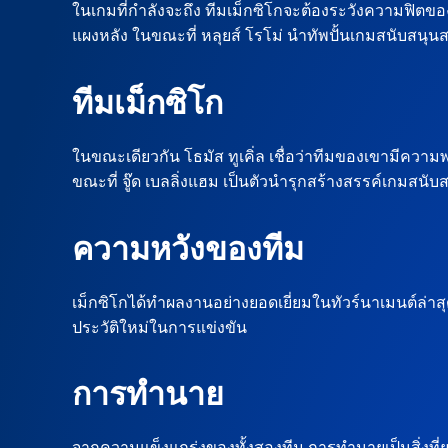
ในเกมที่กำลังจะถึง ทีมเม็กซิโกจะต้องระวังความฟิตขอ
แผงหลัง ในขณะที่ หลุยส์ โรโม่ นำทัพปั้นเกมสนับสนุนสา
ทีมเม็กซิโก
ในขณะเดียวกัน โธมัส ทูเคิ่ล เชื่อว่าทีมของเขามีควา
ขณะที่ จู๊ด เบลลิ่งแฮม เป็นตัวนำรุกสร้างสรรค์เกมสนับสน
ความหวังของทีม
เม็กซิโกได้ทำผลงานอย่างยอดเยี่ยมในทัวร์นาเมนต์ล่าสุ
ประวัติใหม่ในการแข่งขัน
การทำนาย
จากความแข็งแกร่งของทั้งสองทีม การทำนายเป็นสิ่งที่ย