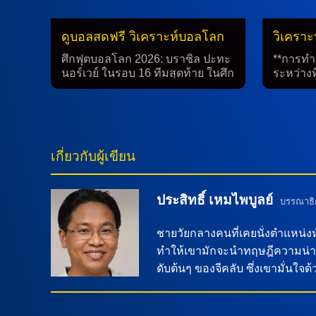
ดูบอลสดฟรี วิเคราะห์บอลโลก
วิเครา
2026 บราซิล พบ นอร์เวย์ 6
ปารากวั
ศึกฟุตบอลโลก 2026: บราซิล ปะทะ
**การทำ
ก.ค.69
นอร์เวย์ ในรอบ 16 ทีมสุดท้าย ในศึก
ระหว่างท
ฟุตบอลโลก 2026 ที่จัดขึ้นในเม็ต
ช่วงเวลา
ไลฟ์ สเตเดี้ยม ประเทศสหรัฐอเมริกา
ตาโว่ อั
ทีมแชมป์ 5 สมัย บราซิล จะพบกับ
ลันโด้ ก
ทีมนอร์เวย์จากยุโรปในรอบ 16 ทีม
คาดว่าจะ
สุดท้ายของการแข่งขัน สถิติการพบ
สนุกสุดๆ
เกี่ยวกับผู้เขียน
กัน ทั้งสองทีมเคยพบกันทั้งหมด 4
และศักย
ครั้ง โดยทีมนอร์เวย์ไม่เคยแพ้ใน
เป็นทีมท
ทุกๆ ครั้ง จบลงด้วยการชนะ 2 ครั้ง
ก่อนหน้า
ประสิทธิ์ เหมไพบูลย์
และเสมอ 2 ครั้ง โดยเกมล่าสุดของ
ของทีม**
บรรณาธิ
พวกเขาเกิดขึ้นในนัดอุ่นเครื่องเมื่อปี
ตาโว่ อั
2006 ที่กรุงออสโล โดยที่ทีมนอร์เวย์
เต็มใจใ
ชายวัยกลางคนที่เคยนั่งตำแหน่
เปิดบ้านและเสมอกับบราซิลด้วย
ก่อนหน้า
ทำให้เขามักจะนำทฤษฎีความน่าจ
คะแนน 1-1 การทำนายผลการ
สมบูรณ์
ดับต้นๆ ของจีคลับ ซึ่งเขามั่นใ
แข่งขัน การทำนายผลการแข่งขัน
บาดเจ็บ
ระหว่างบราซิลกับนอร์เวย์ในรอบ
ใช้ระบบก
16 ทีมสุดท้ายของฟุตบอลโลก 2026
เมี่ยน โ
กำลังเป็นที่พูดถึงอย่างมาก เนื่องจาก
และ มาต