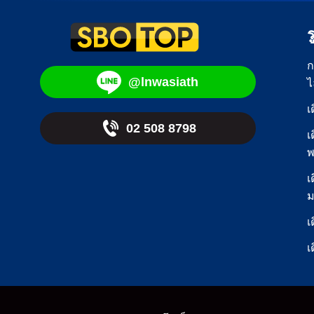
ทั้งสองทีมมีความสามารถและ
กลาง และ
ประสบการณ์ที่ดีและเป็นทีมที่มี
อาวาลอส,
ความสมบูรณ์ทางกายภาพ นัก
สามประส
วิเคราะห์บอลทั่วโลกกำลังวิเคราะห์
ความพร้
ก
ว่าการพบกันระหว่างบราซิลกับ
อีกฝ่ายที
@lnwasiath
นอร์เวย์จะเป็นการแข่งขันที่มีความ
ในการเต
ไ
สนุกสนานและดุดัน เนื่องจากทั้งสอง
เข้ารอบ
ทีมมีผู้เล่นที่มีความสามารถในการ
ได้ชนะสว
เ
ทำประตูและจัดการกับสถานการณ์
ตกหล่น 
02 508 8798
เ
ต่างๆได้อย่างดี วิเคราะห์ฟุตบอล
เล่น 4-2
การดูบอลสดและวิเคราะห์ฟุตบอล
ไมเคิล [
พ
ในการแข่งขันระหว่างบราซิลกับ
เ
นอร์เวย์ในศึกฟุตบอลโลก 2026 มี
ความสำคัญอย่างมาก เนื่องจากผล
ม
การแข่งขันนี้อาจส่งผลต่อความเป็น
ไปได้ของทีมที่จะไปต่อไปในรอบ 8
เ
ทีมสุดท้าย นักวิเคราะห์บอลกำลัง
เ
ทำนายว่าผลการแข่งขันระหว่าง
บราซิลกับนอร์เวย์อาจจะสิ้นสุดด้วย
การเสมอกัน และต้องพบกับการ
แข่งขันในรอบต่อไป เนื่องจากทั้ง
สองทีมมีความสามารถทางฝีเท้าเท่า