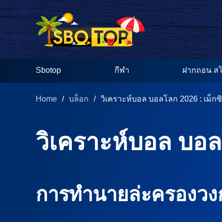
Sbotop
กีฬา
ฝากถอน สโ
Home
/
/
บล็อก
วิเคราะห์บอล บอลโลก 2026 : เม็กซ
วิเคราะห์บอล บอล
การทำนายล่ะครองวงก