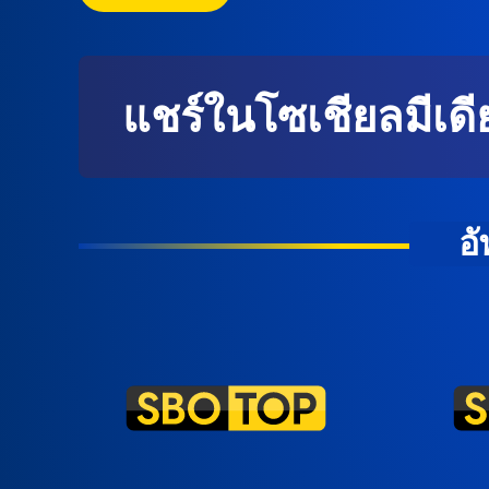
แชร์ในโซเชียลมีเดี
อ