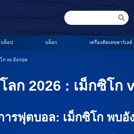
บท็อป
บล็อก
เครื่องคิดเลขพาร์เลย์
ิโก vs อังกฤษ
โลก 2026 : เม็กซิโก 
ารฟุตบอล: เม็กซิโก พบอั