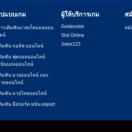
มิเกล อัลมิร่อน, กาเบรียล
เป็นกองหน้าเริ่มต้น สภาพพร้
 และ ฮูลิโอ เอ็นซิโซ่ เป็น
สำหรับการแข่งขัน ในขณะเดีย
รูปแบบเกม
ผู้ให้บริการเกม
สม
านแดนหน้า **การเตรียม
แคนาดา ยังคงมีกำลังที่ไม่ได้ร
อมของทีมออร์ลันโด้ กิล**
ระทบจากบาดเจ็บหรือการโท
Goldenslot
ารเดิมพันบาสเก็ตบอลออน
สมั
ม ออร์ลันโด้ กิล ก็ไม่ย่อท้อ
การแข่งขันก่อนหน้า และจะใช
รียมความพร้อม หลังจากที่
ระบบ 4-2-3-1 ในการแข่งขัน 
ลน์
Slot Online
มาได้อย่างสบายๆ โดยทีม
ทำนาย โมร็อกโก พิสูจน์ความ
Joker123
ีเดน 3-0 โดยไม่มีแข้งหลัก
แข็งแกร่งของทีมเมื่อเขาเอาชน
ดิมพัน กอล์ฟ ออนไลน์
ทีมคาดว่าจะใช้ระบบการ
เธอร์แลนด์ ในรอบที่ผ่านมา แ
ดิมพัน ฟุตบอลออนไลน์
-3-1 โดยมี อุสมาน เดมเบเล่,
คาดว่าจะมีโอกาสเอาชนะใน
…]
แข่งขันนี้ เพื่อเข้ารอบต่อไปข
นันบอลออนไลน์
แข่งขันฟุตบอลโลก […]
ดิมพัน มวยออนไลน์ แทง
วยออนไลน์
ดิมพัน มวยไทยออนไลน์
ดิมพัน อีสปอร์ต พนัน esport