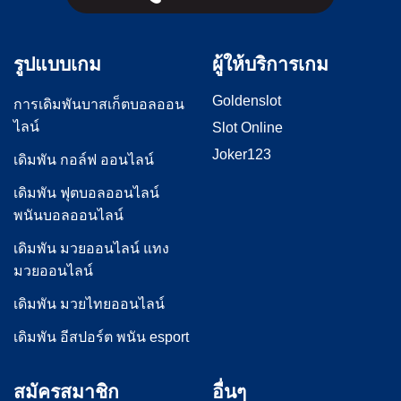
รูปแบบเกม
ผู้ให้บริการเกม
Goldenslot
การเดิมพันบาสเก็ตบอลออน
ไลน์
Slot Online
Joker123
เดิมพัน กอล์ฟ ออนไลน์
เดิมพัน ฟุตบอลออนไลน์
พนันบอลออนไลน์
เดิมพัน มวยออนไลน์ แทง
มวยออนไลน์
เดิมพัน มวยไทยออนไลน์
เดิมพัน อีสปอร์ต พนัน esport
สมัครสมาชิก
อื่นๆ