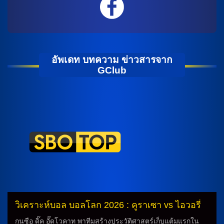
อัพเดท บทความ ข่าวสารจาก
GClub
วิเคราะห์บอล บอลโลก 2026 : คูราเซา vs ไอวอรี่
โคสต์
กุนซือ ดิ๊ค อั๊ดโวคาท พาทีมสร้างประวัติศาสตร์เก็บแต้มแรกใน