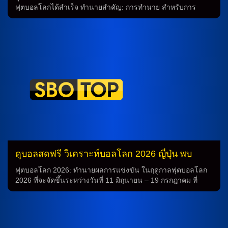
ฟุตบอลโลกได้สำเร็จ ทำนายสำคัญ: การทำนาย สำหรับการ
แข่งขันที่จะเกิดขึ้นในฟุตบอลโลก กำลังมีความสนใจและตื่นเต้น
อย่างมาก กับการทำนายทีมที่จะได้รับชัยชนะ และเข้าสู่รอบถัดไป
ของการแข่งขันบอลโลก ซึ่งทำให้ผู้ชมกำลังตื่นเต้นกับการดูบอล
สดและทำนายผลการแข่งขัน วิเคราะห์บอล: กุนซือ ดิ๊ค อั๊ดโวคาท
ผู้นำทีมให้ประสบความสำเร็จในการเข้ารอบถัดไปของฟุตบอล
โลก ได้สำเร็จในการเก็บแต้มแรกของทีมในการแข่งขันนี้ การ
วิเคราะห์ฟุตบอลของทีมนี้มีความสำคัญอย่างมาก โดยเน้นที่ความ
พร้อมของนักเตะที่จะออกสู้ในเกมนี้ ทีมที่ทำนายจะเข้ารอบถัดไป:
โดยทีมที่ได้รับการทำนายว่าจะเข้ารอบถัดไปของการแข่งขันคือ
ทีมของ กุนซือ ดิ๊ค อั๊ดโวคาท ที่มีความพร้อมในการลุยเข้าสู่รอบ
ถัดไปของฟุตบอลโลกอย่างมีความมั่นใจ การเช็คความฟิตของนัก
เตะ: สำคัญที่สุดในการทำนายผลการแข่งขันนี้คือการเช็คความ
ฟิตของนักเตะที่จะออกสู้ในเกมนี้ โดยเฉพาะ เยอร์เก้น โลคาเดีย
กองหน้าที่มีอาการบาดเจบรบกวน จึงต้องมีการเตรียมความพร้อม
ดูบอลสดฟรี วิเคราะห์บอลโลก 2026 ญี่ปุ่น พบ
อย่างดี ระบบการเล่นที่คาดว่าจะใช้: การทำนายว่าทีมจะใช้ระบบ
สวีเดน 26 มิ.ย.69
การเล่น 3-5-1-1 โดยจะนำโดยสามเซนเตอร์แบ็ก อาร์มันโด้ โอบิ
ฟุตบอลโลก 2026: ทำนายผลการแข่งขัน ในฤดูกาลฟุตบอลโลก
สโป, ยูเรียน กาอารี และ เชอเรล ฟลอรันนุส และใช้สองพี่น้อง จู
2026 ที่จะจัดขึ้นระหว่างวันที่ 11 มิถุนายน – 19 กรกฎาคม ที่
นินโญ่ บาคูน่า และ เลอันโดร บาคูน่า คุมเกมและส่ง เยอร์เก้น
เม็กซิโก แคนาดา และสหรัฐอเมริกา หลายคนกำลังตื่นเต้นกับการ
โลคาเดีย ลงค้ำแดนหน้า สรุป ในการทำนายผลการแข่งขัน
ทำนายผลการแข่งขันที่กำลังจะเกิดขึ้น รายละเอียดการแข่งขัน
ฟุตบอลโลก […]
ฟุตบอลโลก 2026 นี้เป็นครั้งแรกที่มีทีมเข้าร่วมทั้งหมด 48 ทีม
แข่งทั้งหมด 104 นัด เป็นการแข่งขันที่มีความเข้มข้นและน่าตื่น