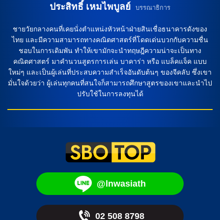
ประสิทธิ์ เหมไพบูลย์
บรรณาธิการ
ชายวัยกลางคนที่เคยนั่งตำแหน่งหัวหน้าฝ่ายสินเชื่อธนาคารดังของ
ไทย และมีความสามารถทางคณิตศาสตร์ที่โดดเด่นบวกกับความชื่น
ชอบในการเดิมพัน ทำให้เขามักจะนำทฤษฎีความน่าจะเป็นทาง
คณิตศาสตร์ มาคำนวนสูตรการเล่น บาคาร่า หรือ แบล็คแจ็ค แบบ
ใหม่ๆ และเป็นผู้เล่นที่ประสบความสำเร็จอันดับต้นๆ ของจีคลับ ซึ่งเขา
มั่นใจด้วยว่า ผู้เล่นทุกคนที่สนใจก็สามารถศึกษาสูตรของเขาและนำไป
ปรับใช้ในการลงทุนได้
@lnwasiath
02 508 8798