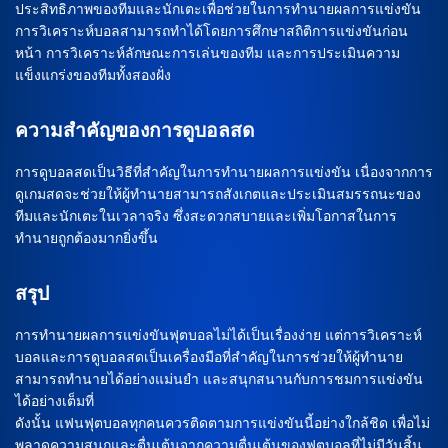
ประสิทธิภาพของทีมและนักเตะเพื่อช่วยในการทำนายผลการแข่งขัน
การวิเคราะห์บอลสามารถทำได้โดยการศึกษาสถิติการแข่งขันก่อน
หน้า การวิเคราะห์ลักษณะการเล่นของทีม และการประเมินความ
แข็งแกร่งของทีมทั้งสองฝั่ง
ความสำคัญของการดูบอลสด
การดูบอลสดเป็นวิธีที่สำคัญในการทำนายผลการแข่งขัน เนื่องจากการ
ดูเกมสดจะช่วยให้ผู้ทำนายสามารถสังเกตและประเมินสมรรถนะของ
ทีมและนักเตะในเวลาจริง ซึ่งสะดวกสบายและเพิ่มโอกาสในการ
ทำนายถูกต้องมากยิ่งขึ้น
สรุป
การทำนายผลการแข่งขันฟุตบอลไม่ได้เป็นเรื่องง่าย แต่การวิเคราะห์
บอลและการดูบอลสดเป็นเครื่องมือที่สำคัญในการช่วยให้ผู้ทำนาย
สามารถทำนายได้อย่างแม่นยำ และสนุกสนานกับการชมการแข่งขัน
ได้อย่างเต็มที่
ดังนั้น แฟนฟุตบอลทุกคนควรติดตามการแข่งขันนี้อย่างใกล้ชิด เพื่อไม่
พลาดความสนุกและตื่นเต้นจากความตื่นเต้นของฟุตบอลที่ไม่มีวันสิ้น