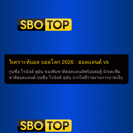
วิเคราะห์บอล บอลโลก 2026 : ฮอลแลนด์ vs
สวีเดน
กุนซือ โรนัลด์ คูมัน ของทีมชาติฮอลแลนด์พร้อมต่อสู้ นักเตะทีม
ชาติฮอลแลนด์ กุนซือ โรนัลด์ คูมัน จากไม่มีรายงานการบาดเจ็บ
หรือโทษแบนเพิ่มเติมหลังจากเกมเสมอกับญี่ปุ่น 2-2 และก็ยังได้รับ
ข่าวดีเมื่อ บาร์ต เฟอร์บรู้กเก้น นายทวารมือหนึ่งสลัดเดี้ยงกลับมา
เฝ้าเสาได้ทันเวลา ด้านแท็คติกคาดว่าจะมาในระบบ 4-2-3-1
พร้อมกับวางไรอัน กราเวนเบิร์ช กับ เฟรงกี้ เด ยอง ลงคุมทัพแดน
กลาง โดยมี ครีเซนซิโอ้ ซัมเมอร์วิลล์, ทิยานี่ ไรย์นเดอร์ส และ
ดอนเยลล์ มาเล่นคอยขึ้นเกมรุกประสานงานร่วมกันสนับสนุน โค
ดี้ กั๊คโป หัวหอกตัวเก่งของทีมชุดนี้ รายชื่อของนักเตะทีมชาติ
ฮอลแลนด์ บาร์ต เฟอร์บรู้กเก้น – เดนเซล ดุมฟรีส์, ยาน พอล
ฟาน เฮ้คเก้, เฟอร์จิล ฟาน ไดยค, มิคกี้ ฟาน เด เฟ่น – ไรอัน กรา