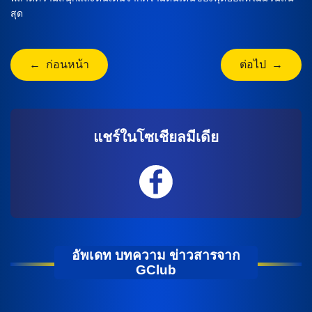
สุด
← ก่อนหน้า
ต่อไป →
แชร์ในโซเชียลมีเดีย
อัพเดท บทความ ข่าวสารจาก
GClub