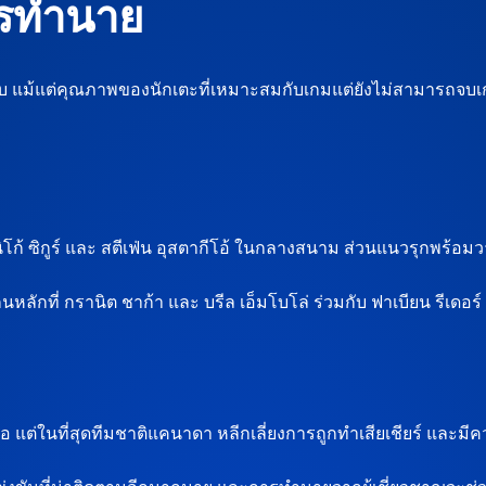
ารทำนาย
ารอบ แม้แต่คุณภาพของนักเตะที่เหมาะสมกับเกมแต่ยังไม่สามารถจ
ิโก้ ซิกูร์ และ สตีเฟ่น อุสตากีโอ้ ในกลางสนาม ส่วนแนวรุกพร้อมว
ที่ กรานิต ชาก้า และ บรีล เอ็มโบโล่ ร่วมกับ ฟาเบียน รีเดอร์ แล
แต่ในที่สุดทีมชาติแคนาดา หลีกเลี่ยงการถูกทำเสียเชียร์ และมี