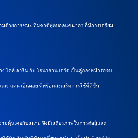
บเกมด้วยการชนะ ทีมชาติฟุตบอลแคนาดา ก็มีการเตรียม
าง ไคล์ ลาริน กับ โจนาธาน เดวิด เป็นคู่กองหน้ารอจบ
ะ แดน เอ็นดอย ที่พร้อมส่งเสริมการใช้ที่ดีขึ้น
ความคุ้นเคยกับสนาม จึงมีเสถียรภาพในการต่อสู้และ