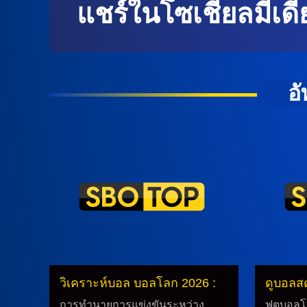
แชร์ในโซเชียลมีเดี
อ
วิเคราะห์บอล บอลโลก 2026 :
ดูบอลส
โมร็อกโก vs เฮติ
2026 ส
การทำนายการแข่งขันระหว่าง
ฟุตบอลโ