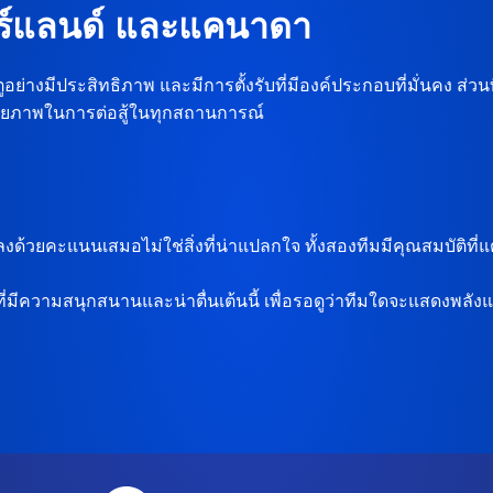
ซอร์แลนด์ และแคนาดา
่างมีประสิทธิภาพ และมีการตั้งรับที่มีองค์ประกอบที่มั่นคง ส
ักยภาพในการต่อสู้ในทุกสถานการณ์
ยคะแนนเสมอไม่ใช่สิ่งที่น่าแปลกใจ ทั้งสองทีมมีคุณสมบัติที่แตกต่า
ที่มีความสนุกสนานและน่าตื่นเต้นนี้ เพื่อรอดูว่าทีมใดจะแสดงพลั