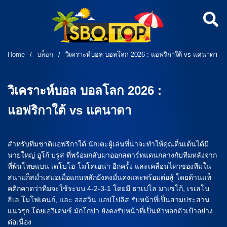
Home
/
บล็อก
/
วิเคราะห์บอล บอลโลก 2026 : แอฟริกาใต้ vs แคนาดา
วิเคราะห์บอล บอลโลก 2026 :
แอฟริกาใต้ vs แคนาดา
สําหรับทีมชาติแอฟริกาใต้ นักเตะผู้เล่นที่น่าจะทำให้คุณตื่นเต้นได้มี
นายใหญ่ อูโก้ บรูส ที่พร้อมกลับมาออกสตาร์ทแดนกลางกับทีมหลังจาก
ที่พ้นโทษแบน เดโบโฮ โมโคเอน่า อีกครั้ง และเคลื่อนไหวของทีมใน
สนามก็สม่ำเสมอเมื่อแกนหลักยังคงมั่นคงและพร้อมต่อสู้ โดยด้านแท็
คติกคาดว่าทีมจะใช้ระบบ 4-2-3-1 โดยมี ธาเปโล มาเซโก้, เรเลโบ
ฮิเล โมโฟเคนก์, และ ออสวิน แอปโปลิส รับหน้าที่เป็นสามประสาน
แนวรุก โดยเอวิเดนซ์ มักโกปา ยังคงรับหน้าที่เป็นหัวหอกตัวเป้าอย่าง
ต่อเนื่อง