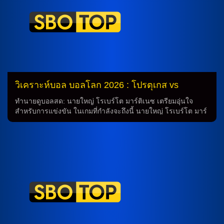
เตเดี้ยม เมืองลอสแอนเจลิส รัฐแคลิฟอร์เนีย สหรัฐอเมริกา การ
ทำนายผลบอลของทั้งสองทีมนั้นเป็นเรื่องที่น่าตื่นเต้น เนื่องจากทั้ง
สองทีมนั้นไม่曬见过面ในฟุตบอลโลกมาก่อน แต่เกมล่าสุดที่พบกัน
ระหว่างสองทีมเป็นเมื่อปี 2017 ที่แอฟริกาใต้ สามารถเอาชนะ
แคนาดาด้วยคะแนน 2-0 วิเคราะห์บอล: โอกาสในการทำนายผล
การทำนายผลบอลรอบ 32 ทีมสุดท้ายนั้นเป็นเรื่องที่ท้าทาย และ
น่าตื่นเต้นที่สุดสำหรับแฟนๆ ที่รอคอยดูการแข่งขันในฟุตบอลโลก
2026 ซึ่งทั้งสองทีมนั้นมีความสามารถและความพร้อมที่ดีเพื่อที่จะ
เอาชนะกัน แฟนๆ สามารถเข้าดูบอลสดผ่านทางช่องทาง
วิเคราะห์บอล บอลโลก 2026 : โปรตุเกส vs
ออนไลน์หรือทีวีได้ และสามารถทำการวิเคราะห์ฟุตบอลและ
โคลอมเบีย
ทำนายผลล่วงหน้าได้ในการแข่งขันนี้ เพื่อดูว่าทีมใดจะเป็นผู้ชนะ
ทำนายดูบอลสด: นายใหญ่ โรเบร์โต มาร์ติเนซ เตรียมอุ่นใจ
ในครั้งนี้ หากคุณเป็นแฟนๆ ที่รอคอยการแข่งขันในฟุตบอลโลก
สำหรับการแข่งขัน ในเกมที่กำลังจะถึงนี้ นายใหญ่ โรเบร์โต มาร์
[…]
ติเนซ จะนำทีมของเขาเข้าสู่สนามด้วยความพร้อมสมบูรณ์แบบ
โดยทีมไม่มีผู้เล่นบาดเจ็บแม้แต่คนเดียว เขาจัดทัพในระบบ 4-3-3
โดยจะมี เรนาโต้ เวก้า ยืนเซนเตอร์คู่กับ รูเบน ดิอาส ในการคุม
แผงหลังแดนกลาง และ บรูโน่ แฟร์นานเดส จะนำทีมในการปั้น
เกมเช่นเดิม โดยคริสเตียโน่ โรนัลโด้ ขนาบข้างซ้ายขวาเป็น เป
โดร เนโต้ และ ชูเอา เฟลิกซ์ ร่วมกันในเกมนี้ การร้องเรียน (4-3-
3) นายใหญ่ เนสตอร์ โลเรนโซ่ นำทีมของเขามาในแผน 4-3-3
ด้วยคะแนนเป็นอันดับ 1 ในกลุ่ม และมี เจฟเฟอร์สัน เลอร์มา นำ
ทีมในการปั้นเกมสนับสนุนสามแนวรุกนำโดย หลุยส์ ซัวเรซ
ขนาบข้างซ้ายขวาด้วย ฮาเมส โรดริเกซ และ หลุยส์ ดิอาซ […]