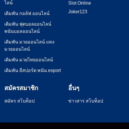
ไลน์
Slot Online
Joker123
เดิมพัน กอล์ฟ ออนไลน์
เดิมพัน ฟุตบอลออนไลน์
พนันบอลออนไลน์
เดิมพัน มวยออนไลน์ แทง
มวยออนไลน์
เดิมพัน มวยไทยออนไลน์
เดิมพัน อีสปอร์ต พนัน esport
สมัครสมาชิก
อื่นๆ
สมัคร สโบท็อป
ข่าวสาร สโบท็อป