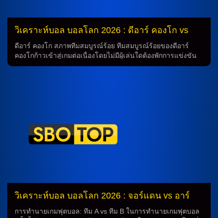
วิเคราะห์บอล บอลโลก 2026 : ดีอาร์ คองโก vs
อุซเบกิสถาน
ดีอาร์ คองโก สภาพทีมสมบูรณ์ร้อย ทีมสมบูรณ์ร้อยของดีอาร์
คองโกก้าวเข้าสู่เกมต่อเนื่องโดยไม่มีผู้เล่นใดต้องพักการแข่งขัน
จากเกมก่อนหน้านี้ ทีมจัดตัวระบบการเล่นในรูปแบบ 3-5-2 โดยมี
กองกลางที่แข็งแรงประกอบด้วย ซามูเอล มูตูสซามี่, เอโด คาเยม
เบ้, และ โนอาห์ ซาดิกี้ พร้อมกับคู่กองหน้าที่คาดหวังได้แก่ เซดริค
บากัมบู และ โยอัน วิสซ่า รายชื่อนักเตะและการจัดตัวระบบ (3-
5-2): ลิโอเนล เอ็มปาซี่ – ชานเซล เอ็มเบมบ้า, อักเซล ตวนเซเบ้,
สตีฟ คาปูอาดี้ – อารอน วาน บิสซาก้า, ซามูเอล มูตูสซามี่, เอโด
คาเยมเบ้, โนอาห์ ซาดิ, อาร์ตูร์ มาซูอากู – เซดริค บากัมบู, โยอัน
วิสซ่า ไม่มีข้อมูลเกี่ยวกับผู้เล่นที่บาดเจ็บหรือต้องพักจากเกมก่อน
แม้แต่ รุสตาม อาชูร์มาตอฟ ที่ต้องได้รับการตรวจสุขภาพก่อนการ
แข่งขัน เกมนี้ทีมจัดตัวในระบบ […]
วิเคราะห์บอล บอลโลก 2026 : จอร์แดน vs อาร์
เจนติน่า
การทำนายเกมฟุตบอล: ทีม A vs ทีม B ในการทำนายเกมฟุตบอล