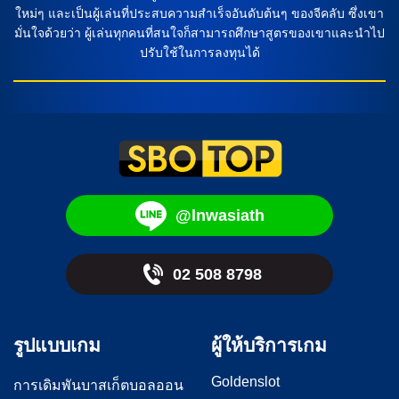
ใหม่ๆ และเป็นผู้เล่นที่ประสบความสำเร็จอันดับต้นๆ ของจีคลับ ซึ่งเขา
มั่นใจด้วยว่า ผู้เล่นทุกคนที่สนใจก็สามารถศึกษาสูตรของเขาและนำไป
ปรับใช้ในการลงทุนได้
@lnwasiath
02 508 8798
รูปแบบเกม
ผู้ให้บริการเกม
Goldenslot
การเดิมพันบาสเก็ตบอลออน