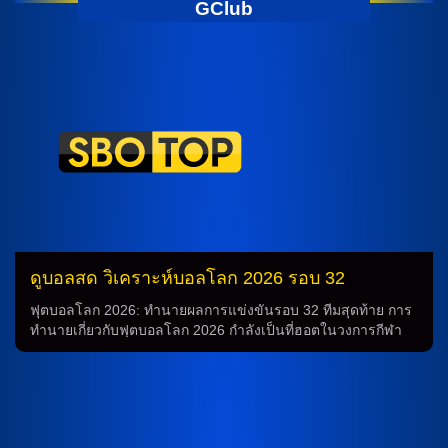
GClub
ดูบอลสด วิเคราะห์บอลโลก 2026 รอบ 32
แอฟริกาใต้ พบ แคนาดา 29 มิ.ย.69
ฟุตบอลโลก 2026: ทำนายผลการแข่งขันรอบ 32 ทีมสุดท้าย การ
ทำนายเกี่ยวกับฟุตบอลโลก 2026 กำลังเป็นที่ฮอตในวงการกีฬา
ทั่วโลก โดยเฉพาะในรอบ 32 ทีมสุดท้ายที่กำลังจะมีการแข่งขัน
อย่างดุเดือด โดยมีคู่ประเดิมที่น่าตื่นเต้นสำหรับแฟนๆ ทั้งสองทีม
คู่ประเดิม: แอฟริกาใต้ พบกับ แคนาดา ในคู่ประเดิมของรอบ 32
ทีมสุดท้าย แอฟริกาใต้ รองแชมป์กลุ่ม A จะต้องพบกับ แคนาดา
เจ้าภาพร่วม รองแชมป์กลุ่ม B ที่จะมีการแข่งขันที่สนามโซไฟ ส