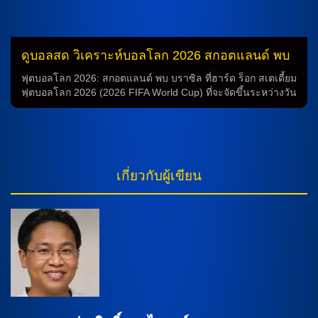
แกนหลักในกลางสนาม และมี อิสมาเอล ไซบารี่ เป็นหน้าเป้าที่จะ
สร้างโอกาสในการทำประตู ส่วน เฮติ จะใช้ระบบการเล่น 4-4-2
โดยมี ฌอง-ริชแนร์ เบลเลการ์ และ แดนลี่ย์ ฌอง ฌักเกส ใน
กลางสนาม โดยมี […]
ดูบอลสด วิเคราะห์บอลโลก 2026 สกอตแลนด์ พบ
บราซิล 25 มิ.ย.69
ฟุตบอลโลก 2026: สกอตแลนด์ พบ บราซิล ที่ฮาร์ด ร็อก สเตเดี้ยม
ฟุตบอลโลก 2026 (2026 FIFA World Cup) ที่จะจัดขึ้นระหว่างวัน
ที่ 11 มิถุนายน – 19 กรกฎาคม จะเป็นครั้งแรกที่มีทีมเข้าร่วม 48
ทีม แข่งทั้งหมด 104 นัด เกม ที่เข้าร่วมการแข่งขันครั้งนี้อาจ
ให้การทำนายที่น่าตื่นเต้น สำหรับผู้ชมทั่วโลก สกอตแลนด์ vs
บราซิล ที่ฮาร์ด ร็อก สเตเดี้ยม การแข่งขันในกลุ่ม C ของฟุตบอล
โลก 2026 ประจำวันนี้จะเห็นทีมสกอตแลนด์ พบกับทีมบราซิล ที่
เกี่ยวกับผู้เขียน
สนามฮาร์ด ร็อก สเตเดี้ยมในรัฐฟลอริดา เริ่มเวลา 05.00 น. ใคร
จะเป็นผู้ชนะในการต่อสู้นี้? การทำนายในรอบนี้ก็เริ่มต้นได้แล้ว
สถิติที่ต้องย้อนกลับไปในปี 1998 เมื่อทีมแซมบ้าของสกอตแลนด์
ชนะทีมบราซิล ด้วยคะแนน 2-1 […]