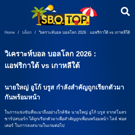
Home
/
บล็อก
/
วิเคราะห์บอล บอลโลก 2026 : แอฟริกาใต้ vs เกาหลีใต้
วิเคราะห์บอล บอลโลก 2026 :
แอฟริกาใต้ vs เกาหลีใต้
นายใหญ่ อูโก้ บรูส กำลังสำคัญถูกเรียกตัวมา
กันพร้อมหน้า
ในการแข่งขันที่จะมาถึงอย่างใกล้ชิด นายใหญ่ อูโก้ บรูส จากสโมสร
ซาร์ปสบอร์ก ได้ถูกเรียกตัวมาเพื่อสำคัญถูกเพื่อนพร้อมหน้า ไลล์ ฟอส
เตอร์ ในการลงสนามในเกมต่อไป