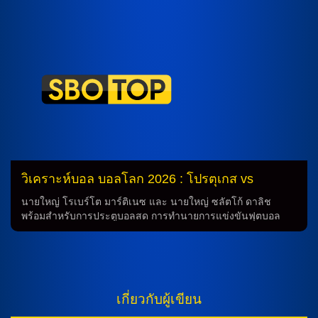
ฟ้า-ขาว” ทีมแชมป์เก่าจะพบกับเคปเวิร์ด ทีมรองแชมป์กลุ่ม H ใน
สมรภูมิฮาร์ดร็อค สเตเดียม ในเมืองไมอามี่ รัฐฟลอริดา ประเทศ
สหรัฐอเมริกา การทำนาย ทีมอาร์เจนตินาที่เข้ารอบมาในฐานะ
แชมป์กลุ่ม J ได้รับการทำนายว่าจะต้องพบกับคู่แข่งที่แข็งแกร่ง
อย่างเคปเวิร์ด ทีมที่มีประวัติการแข่งขันที่น่าเกรงขาม และ
เคลื่อนไหวอย่างรวดเร็วในสนามเดียวกัน วิเคราะห์บอล การ
วิเคราะห์บอลของผู้เชี่ยวชาญต่างๆบอกว่า เกมนี้จะเป็นการชิงชัย
ที่น่าตื่นเต้นมาก เนื่องจากทั้งสองทีมมีคุณภาพและความสามารถ
ในการแข่งขันที่สูง ซึ่งรอดูได้ว่าทีมใดจะเป็นผู้ได้รับชัยชนะใน
เกมนี้ ดูบอลสด สำหรับผู้ชมที่ต้องการติดตามเกมสด สามารถรับ
ชมการแข่งขันระหว่างอาร์เจนตินากับเคปเวิร์ดผ่านช่องทางการ
ถ่ายทอดสดที่มีให้บริการ ซึ่งจะมีความสะดวกสบายและไม่พลาด
ทุกช่องทางของการแข่งขัน วิเคราะห์ฟุตบอล การวิเคราะห์
วิเคราะห์บอล บอลโลก 2026 : โปรตุเกส vs
ฟุตบอลของผู้เชี่ยวชาญระดับโลกกล่าวถึงความสำคัญของการ
โครเอเชีย
แข่งขันในรอบ 32 ทีมสุดท้ายของฟุตบอลโลก 2026 ที่เป็นการ
นายใหญ่ โรเบร์โต มาร์ติเนซ และ นายใหญ่ ซลัตโก้ ดาลิช
ประชันความสามารถระหว่างทีมที่มีคุณภาพและประสบการณ์ใน
พร้อมสำหรับการประตูบอลสด การทำนายการแข่งขันฟุตบอล
การแข่งขันระดับโลก ในสมัยนี้ที่ฟุตบอลเป็นกีฬาที่ได้รับความ
เป็นสิ่งที่นักกีฬาและแฟนๆ พึงรอคอยอย่างมาก ในวันที่คาดว่า
นิยมอย่างแพร่หลาย การทำนายและวิเคราะห์บอลกลายเป็นเรื่อง
นักกีฬาจะมีสมรรถนะเด่นหรือการแข่งขันที่อาจมีความตื่นตาตื่น
ที่น่าสนใจและน่าติดตามอย่างใกล้ชิด เพื่อเห็นความสามารถและ
ใจ การทำนายนั้นมักจะดึงดูดความสนใจจากผู้ชมและนักพนัน
ความสุดยอดของทีมที่จะได้รับชัยชนะในการแข่งขัน ดังนั้น คู่
ทั่วไป โรเบร์โต มาร์ติเนซ เตรียมรบกวนฝ่ายตรงข้ามด้วย
อาร์เจนตินากับเคปเวิร์ดในฟุตบอลโลก 2026 ในรอบ 32 ทีม
แผนการชัดเจน นายใหญ่ โรเบร์โต มาร์ติเนซ เตรียมพาทีมของ
เกี่ยวกับผู้เขียน
สุดท้ายจึงเป็นเกมที่น่าตื่นเต้นและน่าติดตามอย่างมาก กำลังเป็นที่
เขาเข้าสู่สนามแข่งขันโดยมีสมรรถนะสูง และไม่มีผู้เล่นสำคัญ
สนใจของผู้ติดตามทั้งในประเทศและทั่วโลก ความสำคัญของการ
ไหนตกจากการแข่งขัน แผนการเล่นของทีมเป็น 4-2-3-1 โดยเน้น