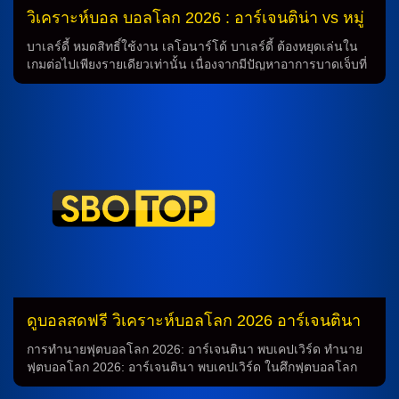
สร้างช่องว่างและโอกาสในการทำประตู ออสเตรเลีย มีการเอา
วิเคราะห์บอล บอลโลก 2026 : อาร์เจนติน่า vs หมู่
แนวโจมตีอย่างมีอุตสาหะ ซึ่งช่วยให้ทีมนี้มีการเข้าถึงประตูของ
เกาะเคปเวิร์ด
ฝ่ายตรงข้ามได้อย่างรวดเร็ว การทำนายผลลัพธ์ เมื่อพิจารณาจาก
บาเลร์ดี้ หมดสิทธิ์ใช้งาน เลโอนาร์โด้ บาเลร์ดี้ ต้องหยุดเล่นใน
คุณภาพทั้งสองทีม อียิปต์ และ ออสเตรเลีย มีความเสมอกันอย่าง
เกมต่อไปเพียงรายเดียวเท่านั้น เนื่องจากมีปัญหาอาการบาดเจ็บที่
มาก แต่ถ้ามองจากความอันตรายที่แสดงออกมาในการโจมตี
ต้องแก้ไข ด้วยระบบการจัดทัพในระบบ 4-4-2 ที่มีแกนหลักที่ เอ็น
อียิปต์ อาจจะมีข้อได้เปรียบในเรื่องนี้ อย่างไรก็ตามการทีมนี้ยังคง
โซ่ เฟร์นานเดซ และ อเล็กซิส แม็ค อัลลิสเตอร์ และมีคู่กองหน้า
ต้องระวังการโจมตีจาก ออสเตรเลีย ซึ่งมีความอันตรายไม่แพ้และ
เป็น ลิโอเนล เมสซี่ และ เลาทาโร่ มาร์ติเนซ การจัดทัพของทีม
มีความคล่องตัวที่สามารถสร้างโอกาสได้ในทุกระดับ ดังนั้น บอล
(4-4-2) ในเกมนี้ เอมิเลียโน่ มาร์ติเนซ – กอนซาโล่ มอนเตียล,
ทำนายว่า อียิปต์ จะเป็นทีมที่คว้าชัยและผ่านเข้าสู่รอบต่อไปได้
คริสเตียน โรเมโร่, มาร์กอส เซเนซี่, นิโกลัส ตายาฟิโก้ – โรดริ
เป็นอย่างมาก ทำนาย: อียิปต์ ชนะ 2 – […]
โก้ เด ปอล, อเล็กซิส แม็ค อัลลิสเตอร์, เอ็นโซ่ เฟร์นานเดซ, นิโก้
กอนซาเลซ – เลาทาโร่ มาร์ติเนซ, ลิโอเนล เมสซี่ ในทวีตล่าสุด
ไม่มีรายงานเรื่องตัวเจ็บตัวแบนจากเกมนัดก่อน แต่อาจจะมีการ
เปลี่ยนแปลงในทีมเพียง เตลโม […]
ดูบอลสดฟรี วิเคราะห์บอลโลก 2026 อาร์เจนตินา
พบ เคปเวิร์ด 4 ก.ค.69
การทำนายฟุตบอลโลก 2026: อาร์เจนตินา พบเคปเวิร์ด ทำนาย
ฟุตบอลโลก 2026: อาร์เจนตินา พบเคปเวิร์ด ในศึกฟุตบอลโลก
2026 รอบ 32 ทีมสุดท้ายหรือรอบน็อกเอาต์มีการทำนายว่า “ทัพ