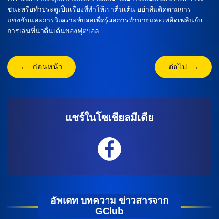
ชนะหรือทำประตูเป็นเรื่องที่ทำให้เราตื่นเต้น อย่าลืมติดตามการ
แข่งขันและการวิเคราะห์บอลเพื่อรู้ผลการทำนายและเพลิดเพลินกับ
การเล่นที่น่าตื่นเต้นของฟุตบอล
← ก่อนหน้า
ต่อไป →
แชร์ในโซเชียลมีเดีย
อัพเดท บทความ ข่าวสารจาก
GClub