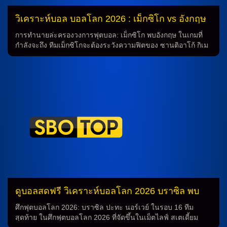
เกมนี้ย่อมน่าตื่นเต้นมาก โดยทีมนอร์เวย์จะพยายามสร้างความ
แตกต่างด้วยการเล่นรุกที่อุตส่า และ […]
วิเคราะห์บอล บอลโลก 2026 : เม็กซิโก vs อังกฤษ
การทำนายล่ะครองวงการฟุตบอล: เม็กซิโก พบอังกฤษ ในเกมที่
กำลังจะถึง ทีมเม็กซิโกจะต้องระวังความฟิตของ ซานติอาโก้ กิเม
เนซ ก่อนถึงวันแข่งขัน การทีมจัดแนวตั้ง 4-3-3 โดยมี เซซาร์
มอนเตส และ โยฮัน บาสเกซ คอยควบคุมแผงหลัง ในขณะที่
หลุยส์ โรโม่ นำทัพปั้นเกมสนับสนุนสามแนวรุก มี ราอูล ฆิเมเนซ,
โรเบร์โต้ อัลวาราโด้ และ ฮูเลี่ยน กีโญเนส เป็นตัวยึดเกมในเกม
นี้ ทีมเม็กซิโก ในขณะเดียวกัน โธมัส ทูเคิ่ล เชื่อว่าทีมของเขามี
ความพร้อมที่จะเผชิญกับทีมอังกฤษ โดยมีแผนการเล่นแนว 4-2-3-
1 โดยมี มาร์ก เกอี และ เอซรี่ คอนซ่า คอยควบคุมแผงหลัง ใน
ขณะที่ จู๊ด เบลลิ่งแฮม เป็นตัวนำรุกสร้างสรรค์เกมสนับสนุนหน้า
เป้า ก่อนที่ แฮร์รี่ เคน จะเป็นตัวยึดเกมหลัง ความหวังของทีม
เม็กซิโกได้ทำผลงานอย่างยอดเยี่ยมในทัวร์นาเมนต์ล่าสุด แม้ว่า
ทีมอาจจะเผชิญกับทีมที่มีศักยภาพสูงมากกว่า […]
ดูบอลสดฟรี วิเคราะห์บอลโลก 2026 บราซิล พบ
นอร์เวย์ 6 ก.ค.69
ศึกฟุตบอลโลก 2026: บราซิล ปะทะ นอร์เวย์ ในรอบ 16 ทีม
สุดท้าย ในศึกฟุตบอลโลก 2026 ที่จัดขึ้นในเม็ตไลฟ์ สเตเดี้ยม