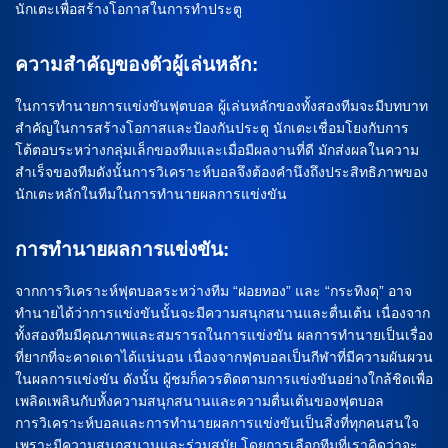
นักเตะเพื่อสร้างโอกาสในการทำประตู
ความสำคัญของตัวผู้เล่นหลัก:
ในการทำนายการแข่งขันฟุตบอล ผู้เล่นหลักของทั้งสองทีมจะมีบทบาท
สำคัญในการสร้างโอกาสและป้องกันประตู นักเตะเชื่อมโยงกับการ
โต้ตอบระหว่างกลุ่มเล็กของทีมและเมื่อมีผลงานที่ดี มักส่งผลในความ
สำเร็จของทีมดังนั้นการวิเคราะห์บอลจึงต้องคำนึงถึงประสิทธิภาพของ
นักเตะหลักในทีมในการทำนายผลการแข่งขัน
การทำนายผลการแข่งขัน:
จากการวิเคราะห์ฟุตบอลระหว่างทีม “ฝอยทอง” และ “กระทิงดุ” อาจ
ทำนายได้ว่าการแข่งขันนั้นจะมีความสนุกสนานและตื่นเต้น เนื่องจาก
ทั้งสองทีมมีคุณภาพและสมรารถในการแข่งขัน ผลการทำนายเป็นเรื่อง
ที่ยากที่จะคาดเดาได้แน่นอน เนื่องจากฟุตบอลเป็นกีฬาที่มีความผันผวน
ในผลการแข่งขัน ดังนั้น ผู้ชมก็ควรติดตามการแข่งขันอย่างใกล้ชิดเพื่อ
เพลิดเพลินกับทั้งความสนุกสนานและความตื่นเต้นของฟุตบอล
การวิเคราะห์บอลและการทำนายผลการแข่งขันเป็นสิ่งที่ทุกคนสนใจ
เพราะมีความสนุกสนานและร่วมสมัย โดยการเลือกทีมที่เราคิดว่าจะ