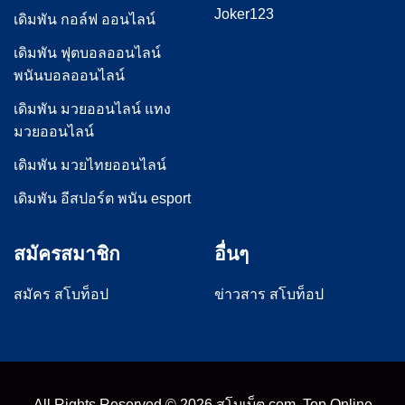
Joker123
เดิมพัน กอล์ฟ ออนไลน์
เดิมพัน ฟุตบอลออนไลน์
พนันบอลออนไลน์
เดิมพัน มวยออนไลน์ แทง
มวยออนไลน์
เดิมพัน มวยไทยออนไลน์
เดิมพัน อีสปอร์ต พนัน esport
สมัครสมาชิก
อื่นๆ
สมัคร สโบท็อป
ข่าวสาร สโบท็อป
All Rights Reserved ©
2026
สโบเบ็ต.com. Top Online