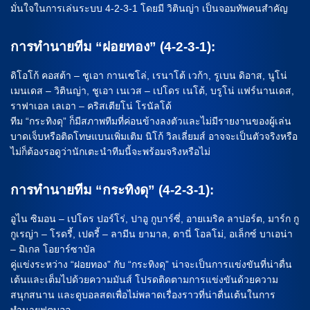
มั่นใจในการเล่นระบบ 4-2-3-1 โดยมี วิตินญ่า เป็นจอมทัพคนสำคัญ
การทำนายทีม “ฝอยทอง” (4-2-3-1):
ดิโอโก้ คอสต้า – ชูเอา กานเซโล่, เรนาโต้ เวก้า, รูเบน ดิอาส, นูโน่
เมนเดส – วิตินญ่า, ชูเอา เนเวส – เปโดร เนโต้, บรูโน่ แฟร์นานเดส,
ราฟาเอล เลเอา – คริสเตียโน่ โรนัลโด้
ทีม “กระทิงดุ” ก็มีสภาพทีมที่ค่อนข้างลงตัวและไม่มีรายงานของผู้เล่น
บาดเจ็บหรือติดโทษแบนเพิ่มเติม นิโก้ วิลเลี่ยมส์ อาจจะเป็นตัวจริงหรือ
ไม่ก็ต้องรอดูว่านักเตะนำทีมนี้จะพร้อมจริงหรือไม่
การทำนายทีม “กระทิงดุ” (4-2-3-1):
อูไน ซิมอน – เปโดร ปอร์โร่, ปาอู กูบาร์ซี่, อายเมริค ลาปอร์ต, มาร์ก กู
กูเรญ่า – โรดรี้, เปดรี้ – ลามีน ยามาล, ดานี่ โอลโม่, อเล็กซ์ บาเอน่า
– มิเกล โอยาร์ซาบัล
คู่แข่งระหว่าง “ฝอยทอง” กับ “กระทิงดุ” น่าจะเป็นการแข่งขันที่น่าตื่น
เต้นและเต็มไปด้วยความมันส์ โปรดติดตามการแข่งขันด้วยความ
สนุกสนาน และดูบอลสดเพื่อไม่พลาดเรื่องราวที่น่าตื่นเต้นในการ
ทำนายฟุตบอล