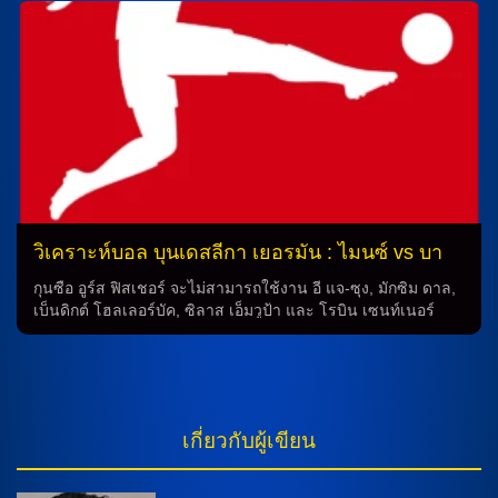
มาร์วิน พิรินเงอร์ ในแดนหน้า ส่วนแดนกลางส่ง อารียอน อิบราฮิ
โมวิช, ยูเลียน นีฮอยส์, ยาน เชิฟเนอร์ และ มาธิอัส ฮอนซัค
ประสานงานร่วมกัน **ข้อมูลทีมก่อนการแข่งขัน** กุนซือ อเลซาน
เดอร์ เบลสซิน จะได้ โจเอล ฟูจิตะ กองกลางตัวหลักพ้นโทษแบน
กลับมาช่วยทีมอีกครั้ง รวมถึง มาโนลิส ซาเลียคาส ที่ฟิตสมบูรณ์
แต่กลุ่มผู้เล่นที่บาดเจ็บอย่าง ริคกี้-เจด โจนส์, เจมส์ แซนด์ส, เอริค
สมิธ และ […]
วิเคราะห์บอล บุนเดสลีกา เยอรมัน : ไมนซ์ vs บา
เยิร์น มิวนิค
กุนซือ อูร์ส ฟิสเชอร์ จะไม่สามารถใช้งาน อี แจ-ซุง, มักซิม ดาล,
เบ็นดิกต์ โฮลเลอร์บัค, ซิลาส เอ็มวูป้า และ โรบิน เซนท์เนอร์
บาดเจ็บทั้งหมด เมื่อกุนซือ อูร์ส ฟิสเชอร์ ประกาศว่าจะต้องตัดสิน
ใจใช้นักเตะหลายคนในทีมหลังจากการบาดเจ็บของ อี แจ-ซุง, มัก
ซิม ดาล, เบ็นดิกต์ โฮลเลอร์บัค, ซิลาส เอ็มวูป้า และ โรบิน เซนท์
เนอร์ ทำให้พวกเขาไม่สามารถเข้าสนามได้ในสนามมาตรฐาน อ็
องโตนี่ คาชี่ ที่กลับมาจากการบาดเจ็บอย่างยอดเยี่ยมอาจจะได้รับ
เกี่ยวกับผู้เขียน
โอกาสในการลงเล่นในฐานะเลนนาร์ต คาร์ล หรือ ทอม บิชอฟ
อีกฝั่ง เชือด่าวนักเตะหน้าเป็น ฟิลิปป์ เอ็มเวเน่ และมี เชรัลโด้ เบ็ค
เกอร์ ที่เตรียมตัวพร้อมสำหรับการทดสอบที่มาถึง ก็องปานี อย่างดี