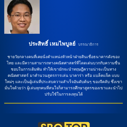
เยี่ยมไม่มีปัญหาผู้เล่นเจ็บเพิ่มจากเกมเดเอฟเบ โพคาล ในนัด
ล่าสุด ทำให้ตัวเจ็บยังเป็นหน้าเดิมอย่าง แซร์จ นาบรี้ ปีกทีมชาติ
เยอรมัน […]
ประสิทธิ์ เหมไพบูลย์
บรรณาธิการ
ชายวัยกลางคนที่เคยนั่งตำแหน่งหัวหน้าฝ่ายสินเชื่อธนาคารดังของ
ไทย และมีความสามารถทางคณิตศาสตร์ที่โดดเด่นบวกกับความชื่น
ชอบในการเดิมพัน ทำให้เขามักจะนำทฤษฎีความน่าจะเป็นทาง
คณิตศาสตร์ มาคำนวนสูตรการเล่น บาคาร่า หรือ แบล็คแจ็ค แบบ
ใหม่ๆ และเป็นผู้เล่นที่ประสบความสำเร็จอันดับต้นๆ ของจีคลับ ซึ่งเขา
มั่นใจด้วยว่า ผู้เล่นทุกคนที่สนใจก็สามารถศึกษาสูตรของเขาและนำไป
ปรับใช้ในการลงทุนได้