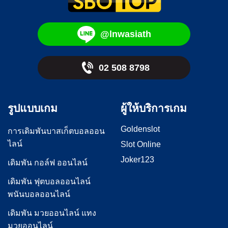
@lnwasiath
02 508 8798
รูปแบบเกม
ผู้ให้บริการเกม
Goldenslot
การเดิมพันบาสเก็ตบอลออน
ไลน์
Slot Online
Joker123
เดิมพัน กอล์ฟ ออนไลน์
เดิมพัน ฟุตบอลออนไลน์
พนันบอลออนไลน์
เดิมพัน มวยออนไลน์ แทง
มวยออนไลน์