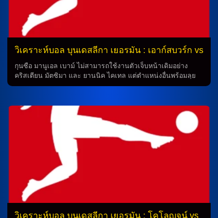
วิเคราะห์บอล บุนเดสลีกา เยอรมัน : เอาก์สบวร์ก vs
แฟร้งค์เฟิร์ต
กุนซือ มานูเอล เบาม์ ไม่สามารถใช้งานตัวเจ็บหน้าเดิมอย่าง
คริสเตียน มัตซิมา และ ยานนิค ไคเทล แต่ตำแหน่งอื่นพร้อมลุย
ฟาเบียน รีเดอร์ ที่เหมาคนเดียวสองประตูในเกมบุกชนะ เลเวอร์คู
เซ่น 2-1 พร้อมลงลุยแดนกลาง ส่วนแนวรุกมี อันทอน คาเด่อ, อ
เล็กซิส โคล้ด-มัวริซ และ โรดรีโก้ ริเบโร่ ประสานงานร่วมกัน
According to the latest updates, Guenzui Manuella Baum will
not be able to use their key players such as Christian
Matzimma and Yannick Kaitel due to injuries. However, other
positions […]
วิเคราะห์บอล บุนเดสลีกา เยอรมัน : โคโลญจน์ vs