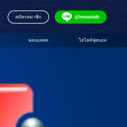
@lnwasiath
สมัครสมาชิก
ผลบอลสด
ไฮไลท์ฟุตบอล