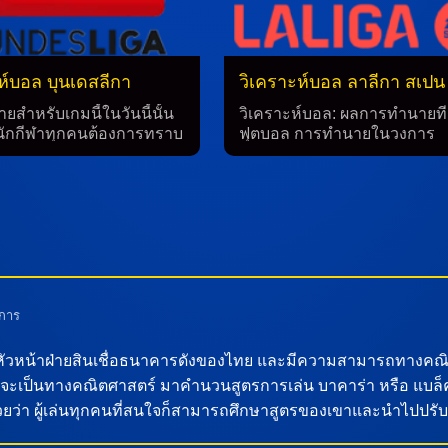
ห์บอล บุนเดสลีกา
วิเคราะห์บอล ลาลีกา สเปน 
: เลเวอร์คูเซ่น vs ไลป์
เลนเซีย vs แอตฯ มาดริด
สำหรับเกมนี้ในวันนี้นั้น
วิเคราะห์บอล: ผลการทำนายท
ที่นักกีฬาทุกคนต้องการทราบ
ฟุตบอล การทำนายในวงการ
จะสามารถวางเดิมพันให้ตรง
ฟุตบอลเป็นสิ่งที่ทุกคนต้องติด
คาดหวัง นำเสนอความเชื่อ
อย่างใกล้ชิด เนื่องจากมันสาม
อการทำกำไร จากข่าวล่าสุด
ช่วยให้เราเข้าใจถึงศักยภาพข
้มาในส่วนต่างๆของทีม นาย
ในการแข่งขันได้อย่างแม่นยำ ล
เปอร์ ยูลมันด์ ส่วนหนึ่งใน
มีการทำนายทีมหลายทีมที่มีแ
หญ่ แคสเปอร์ ยูลมันด์ เอง
โน้มที่น่าสนใจ โดยเฉพาะเมื่อ
ดสิทธิ์ใช้งาน มาร์ค เฟล็
กับการจัดอยู่ของนักเตะที่มีปั
 นัด) , โลอิก บัลเด้ (19 นัด)
ด้านสุขภาพ ซึ่งอาจมีผลกระทบ
น เทลล่า (10 นัด/2 แอสซิ
ผลการแข่งขัน การทำนายทีม
การ
บาดเจ็บทั้งหมดโดยมาในแผน
ฟุตบอลสำคัญที่สุดในครั้งนี้คื
แนวรับส่ง โรเบิร์ต อันดริค
ประเมินสถานการณ์ของทีม โ
งหัวหน้าฝ่ายสินเชื่อธนาคารดังของไทย และมีความสามารถทางคณิ
ลังแดนกลางวาง อเล็กซ์
เฉพาะกับทีมที่มีนักเตะตัวเจ็บบ
ะเป็นทางคณิตศาสตร์ มาคำนวนสูตรการเล่น บาคาร่า หรือ แบล็คแจ
 กับ เอเซเกล เฟอร์นานเดซ
อย่าง โกเปเต้, ดิมิทรี่ ฟาวล์คิเย่ร
จด้วยว่า ผู้เล่นทุกคนที่สนใจก็สามารถศึกษาสูตรของเขาและนำไปปรั
ู่กันโดยมี อิบราฮิม มาซ่า
เธียร์รี่ กอร์เรอา และ มุคตาร์ ด
์เนสต์ โปกู นำรุกสร้างสรรค์
คาบี้ ซึ่งเป็นตัวชูแลเรือนในส