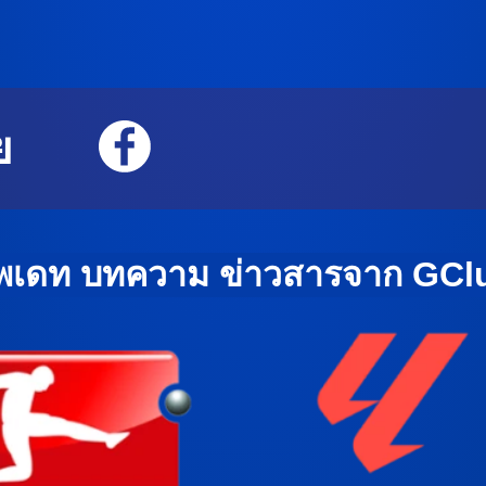
ย
ัพเดท บทความ ข่าวสารจาก GCl