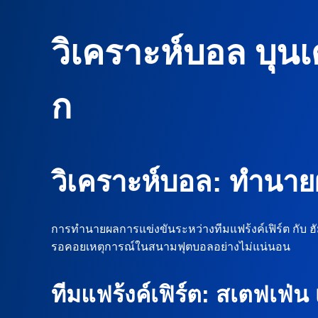
วิเคราะห์บอล บุนเด
ก
วิเคราะห์บอล: ทำนายผล
การทำนายผลการแข่งขันระหว่างทีมแฟร้งค์เฟิร์ต กับ ฮัมบู
รอคอยเหตุการณ์ในสนามฟุตบอลอย่างไม่แน่นอน
ทีมแฟร้งค์เฟิร์ต: สเตฟเฟ่น