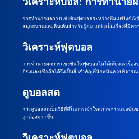
วิเคราะห์บอล: การทำนายผลก
การทำนายผลการแข่งขันฟุตบอลระหว่างทีมแฟร้งค์เฟิร์ต
สนุกสนานและตื่นเต้นสำหรับผู้ชม แต่ยังเป็นเรื่องที่มี
วิเคราะห์ฟุตบอล
การทำนายผลการแข่งขันในฟุตบอลไม่ได้เพียงแต่เรื่องขอ
ต้องและเชื่อถือได้จึงเป็นสิ่งสำคัญที่นักพนันควรพิจาร
ดูบอลสด
การดูบอลสดเป็นวิธีที่ดีในการเข้าใจสภาพการแข่งขันข
ถูกต้องมากขึ้น
วิเคราะห์ฟุตบอล