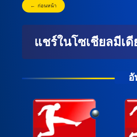
← ก่อนหน้า
แชร์ในโซเชียลมีเดี
อ