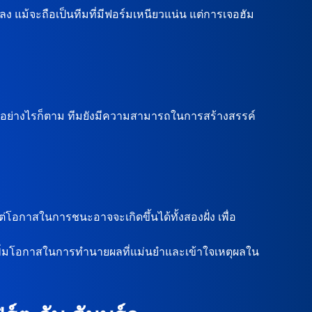
ลง แม้จะถือเป็นทีมที่มีฟอร์มเหนียวแน่น แต่การเจอฮัม
ลุด อย่างไรก็ตาม ทีมยังมีความสามารถในการสร้างสรรค์
แต่โอกาสในการชนะอาจจะเกิดขึ้นได้ทั้งสองฝั่ง เพื่อ
อเพิ่มโอกาสในการทำนายผลที่แม่นยำและเข้าใจเหตุผลใน