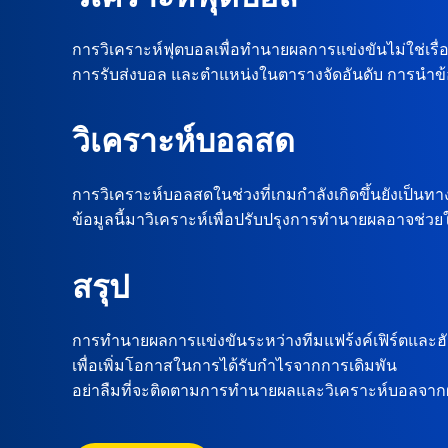
การวิเคราะห์ฟุตบอลเพื่อทำนายผลการแข่งขันไม่ใช่เรื่
การรับส่งบอล และตำแหน่งในตารางจัดอันดับ การนำข้อม
วิเคราะห์บอลสด
การวิเคราะห์บอลสดในช่วงที่เกมกำลังเกิดขึ้นยังเป็นท
ข้อมูลนี้มาวิเคราะห์เพื่อปรับปรุงการทำนายผลอาจช่วย
สรุป
การทำนายผลการแข่งขันระหว่างทีมแฟร้งค์เฟิร์ตและฮัมบู
เพื่อเพิ่มโอกาสในการได้รับกำไรจากการเดิมพัน
อย่าลืมที่จะติดตามการทำนายผลและวิเคราะห์บอลจากผู