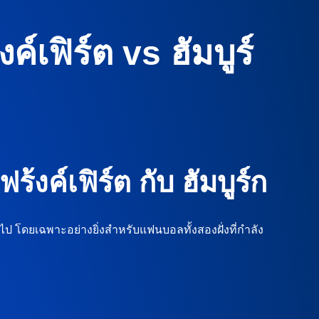
์เฟิร์ต vs ฮัมบูร์
ค์เฟิร์ต กับ ฮัมบูร์ก
่วไป โดยเฉพาะอย่างยิ่งสำหรับแฟนบอลทั้งสองฝั่งที่กำลัง