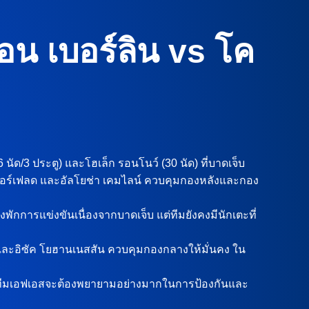
โอน เบอร์ลิน vs โค
นัด/3 ประตู) และโฮเล็ก รอนโนว์ (30 นัด) ที่บาดเจ็บ
 เคอร์เฟลด และอัลโยช่า เคมไลน์ ควบคุมกองหลังและกอง
องพักการแข่งขันเนื่องจากบาดเจ็บ แต่ทีมยังคงมีนักเตะที่
ตล และอิซัค โยฮานเนสสัน ควบคุมกองกลางให้มั่นคง ใน
ี้ ทีมเอฟเอสจะต้องพยายามอย่างมากในการป้องกันและ