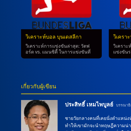
วิเคราะห์บอล บุนเดสลีกา
วิเคราะ
เยอรมัน : ฮอฟเฟ่นไฮม์ vs สตุ๊
เยอรมัน 
วิเคราะห์การแข่งขันล่าสุด: วัตฟ
วิเคราะ
ตการ์ต
ก
อร์ด vs. แมนซิตี้ ในการแข่งขันที่
แข่งขันร
กำลังจะถึงของ วัตฟอร์ด กับ แมนซิตี้
ฮัมบูร์
ทีมวันนี้จะต้องพบกับความสูญเสีย
ระหว่างที
จากการไม่มีนักเตะสำคัญสองคน
ในครั้งนี้
นั่นคือ โรบิน ฮราเน็ค ที่มี
ยิ่งสำหร
ประสบการณ์มากมายและ ฌ็อง
เฉพาะอย่
เกี่ยวกับผู้เขียน
เดรย์ ฌ็องเดรย์ที่ทรงพลังทั้งในการ
สองฝั่งท
โจมตีและป้องกัน ทั้งยังมีเรทเปิดขั้น
สนามฟุต
ต่ำต้องระวัง นายใหญ่ เพลเลกริโน่
แฟร้งค์เฟ
ประสิทธิ์ เหมไพบูลย์
ได้กล่าวว่าเกมนี้จะเป็นทดสอบที่
วางแผนก
บรรณาธิ
จำเป็นต้องผ่าน เพื่อดูซึ่งนักเตะ
แฟร้งค์เ
สมบูรณ์แบบที่จะทำให้ทีมเก็บ
ไม่มั่นใ
ชายวัยกลางคนที่เคยนั่งตำแหน่
คะแนนในการแข่งขันนี้ โดยจะปรับ
บาดเจ็บ
ทำให้เขามักจะนำทฤษฎีความน่าจ
ระบบการเล่นเป็น 3-4-1-2 โดยส่ง
โน้มลดลง