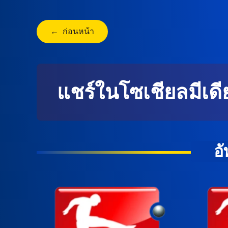
← ก่อนหน้า
แชร์ในโซเชียลมีเดี
อ