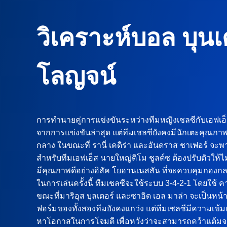
วิเคราะห์บอล บุนเ
โลญจน์
การทำนายคู่การแข่งขันระหว่างทีมหญิงเชลซีกับเอฟเอ็สวั
จากการแข่งขันล่าสุด แต่ทีมเชลซียังคงมีนักเตะคุณภา
กลาง ในขณะที่ รานี่ เคดิร่า และอันดราส ชาเฟอร์ จะ
สำหรับทีมเอฟเอ็ส นายใหญ่ติโม ชูลต์ซ ต้องปรับตัวให้ไม่ม
มีคุณภาพดีอย่างอิสัค โยฮานเนสสัน ที่จะควบคุมกองกลา
ในการเล่นครั้งนี้ ทีมเชลซีจะใช้ระบบ 3-4-2-1 โดยใช้ 
ขณะที่มาริอุส บุลเตอร์ และซาอิด เอล มาล่า จะเป็นหน้
ฟอร์มของทั้งสองทีมยังคงแกว่ง แต่ทีมเชลซีมีความเข
หาโอกาสในการโจมตี เพื่อหวังว่าจะสามารถคว้าแต้มจ