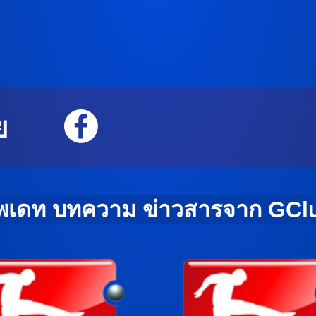
ย
ัพเดท บทความ ข่าวสารจาก GCl