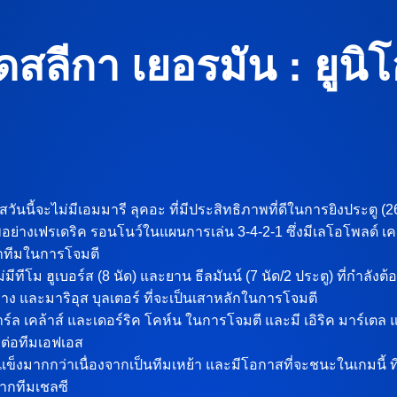
ดสลีกา เยอรมัน : ยูนิ
นนี้จะไม่มีเอมมารี ลุคอะ ที่มีประสิทธิภาพที่ดีในการยิงประตู (26 
พอย่างเฟรเดริค รอนโนว์ในแผนการเล่น 3-4-2-1 ซึ่งมีเลโอโพลด์
พาทีมในการโจมตี
ีทีโม ฮูเบอร์ส (8 นัด) และยาน ธีลมันน์ (7 นัด/2 ประตู) ที่กำลังต้
ง และมาริอุส บุลเตอร์ ที่จะเป็นเสาหลักในการโจมตี
คาร์ล เคล้าส์ และเดอร์ริค โคห์น ในการโจมตี และมี เอิริค มาร์เ
าต่อทีมเอฟเอส
้มแข็งมากกว่าเนื่องจากเป็นทีมเหย้า และมีโอกาสที่จะชนะในเกมน
ากทีมเชลซี