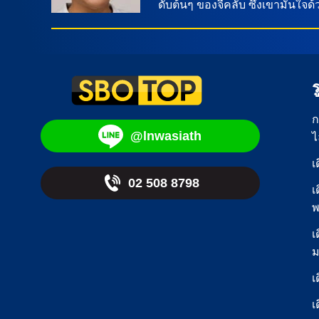
ดับต้นๆ ของจีคลับ ซึ่งเขามั่นใ
ทางด้าน อัลเบี้ยน ฮัจดารี่ คุมแผง
เหนียวแน
หลังแดนกลาง และก็เลออน อัฟดูล
ปัญหาใน
ลาฮู กับ เว้าเตอร์ เบอร์เกอร์ ในการ
อาจเป็น
ก่อตั้งเกม อังเดร ครามาริช จะ
แฟร้งค์เ
มีหน้าที่สร้างสรรค์เกมให้ ฟิสนิค อัส
ฮัมบูร์ก:
ลานี่ และ ทิม เลมเพอร์เล่ มีโอกาส
สร้างสรร
เจอกับโตเป็นครั้งแรกในที่นี้ อย่างไร
ฮัมบูร์ก
ก็ตาม ทีมยังต้องเผชิญกับการขาด
ในช่วงห
ก
และบาดเจ็บของนักเตะสำคัญอีก
จากผู้เล
@lnwasiath
ด้วย โกกิ มาชิดะ ที่มีประสบการณ์
อย่างไร
ไ
น้อยและ ฌ็องเดรย์ ฌ็องเดรย์ ที่มี
ในการสร
ฝีมือสูง จะกลายเป็นอุปสรรคสำคัญ
ทำให้แฟน
เ
ในการเดินทางมาหาชัยชนะ ทีมจึง
แน่นอน
02 508 8798
เ
ต้องปรับระบบการเล่นเป็น 4-2-3-1
วิเคราะห
โดยให้ราม่อน เฮนดริคส์ และ […]
ผลการแข
พ
แฟร้งค์เฟิ
เ
เรื่องที
การชนะอา
ม
เพื่อทำใ
และตื่นเ
เ
ทั้งสองฝ
เ
กำลังรอค