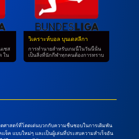
วิเคราะห์บอล บุนเดสลีกา
เยอรมัน : เลเวอร์คูเซ่น vs ไลป์
นเชส
การทำนายสำหรับเกมนี้ในวันนี้นั้น
ซิก
็ด ใน
เป็นสิ่งที่นักกีฬาทุกคนต้องการทราบ
ึงการ
เพื่อที่จะสามารถวางเดิมพันให้ตรง
ื่น
กับความคาดหวัง นำเสนอความเชื่อ
นมา
และเพื่อการทำกำไร จากข่าวล่าสุด
้อง
ที่เราได้มาในส่วนต่างๆของทีม นาย
ใหญ่ แคสเปอร์ ยูลมันด์ ส่วนหนึ่งใน
ง
ทีม นายใหญ่ แคสเปอร์ ยูลมันด์ เอง
าย
เกมนี้หมดสิทธิ์ใช้งาน มาร์ค เฟล็
วว่า
คเค่น (17 นัด) , โลอิก บัลเด้ (19 นัด)
รช์ (1
และ นาธาน เทลล่า (10 นัด/2 แอสซิ
7
สต์) ที่บาดเจ็บทั้งหมดโดยมาในแผน
งคง
3-4-2-1 แนวรับส่ง โรเบิร์ต อันดริค
ตศาสตร์ที่โดดเด่นบวกกับความชื่นชอบในการเดิมพัน
3-1
คุมแผงหลังแดนกลางวาง อเล็กซ์
็ค แบบใหม่ๆ และเป็นผู้เล่นที่ประสบความสำเร็จอัน
อิ
การ์เซีย กับ เอเซเกล เฟอร์นานเดซ