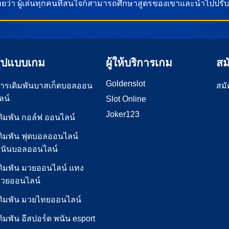
จด้วยว่า ผู้เล่นทุกคนที่สนใจก็สามารถศึกษาสูตรของเขาและนำไปปรั
่น แต่การเจอฮัมบูร์กที่มี
โตะ ควบคุมกลางสนาม โดยส่
การจัดวางแผนการเล่น
บารา เอ็นดิเย่ นำการโจมตีมาที
ความโอกาสสำหรับทีม
ของทีม นักเตะที่ไม่สามารถเข้
ฟิร์ตในการชนะในเกมนี้ ทีม
สนาม ในขณะเดียวกัน นายให
 อัลเบิร์ต ริเอร่า พร้อม
แฟร้งค์ ชมิดท์ ก็อมปานี ได้แจ้ง
ค์เกมรุก จากด้านอีกฝั่ง ทีม
เลอาร์ต ปาชาราด้า (1 นัด) แล
รูปแบบเกม
ผู้ให้บริการเกม
สม
ก็มีความมั่นใจจากฟอร์มที่ดี
เลโอนิดัส สแตร์จิอู (3 นัด) จะไ
ลัง แม้จะมีปัญหาบางส่วน
สามารถเข้าร่วมเกมนี้เนื่องจ
Goldenslot
ารเดิมพันบาสเก็ตบอลออน
สมั
่นบาดเจ็บและฟอร์มที่หลุด
เจ็บ แต่จะส่ง ไดแอนต์ […]
ก็ตาม ทีมยังมีความสามารถ
ลน์
Slot Online
้างสรรค์เกมรุกที่สามารถ
Joker123
บอลตื่นเต้นได้อย่าง
ดิมพัน กอล์ฟ ออนไลน์
 การทำนายผล จาก
ดิมพัน ฟุตบอลออนไลน์
์ฟุตบอลที่มีอยู่ การทำนาย
่งขันระหว่างทีม
นันบอลออนไลน์
ร์ต กับ ฮัมบูร์ก นั้นยังเป็น
ดิมพัน มวยออนไลน์ แทง
่ยากที่จะทำได้ แต่โอกาสใน
จจะเกิดขึ้นได้ทั้งสองฝั่ง
วยออนไลน์
ห้ผู้ชมได้รับความสนุกสนาน
ต้นจากการแข่งขันที่ดีจาก
ดิมพัน มวยไทยออนไลน์
ั่ง สำหรับสาวกฟุตบอลที่
ดิมพัน อีสปอร์ต พนัน esport
อยการแข่งขันนี้ อย่าลืมที่