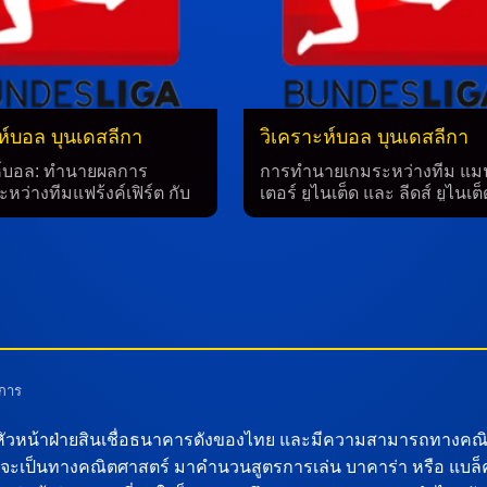
ห์บอล บุนเดสลีกา
วิเคราะห์บอล บุนเดสลีกา
: แฟร้งค์เฟิร์ต vs ฮัมบูร์
เยอรมัน : บาเยิร์น vs
ห์บอล: ทำนายผลการ
การทำนายเกมระหว่างทีม แม
ไฮเด้นไฮม์
ะหว่างทีมแฟร้งค์เฟิร์ต กับ
เตอร์ ยูไนเต็ด และ ลีดส์ ยูไนเต
ก การทำนายผลการแข่งขัน
ครั้งนี้เครื่องหมายการพูดคุยถ
มแฟร้งค์เฟิร์ต กับ ฮัมบูร์ก
แข่งขันที่มีความสำคัญและน่าต
เป็นเรื่องที่น่าตื่นเต้นอย่าง
เต้นของทีมสองทีมในวันที่ผ่า
ับสาวกฟุตบอลทั่วไป โดย
การทำนายที่สามารถจะทำได้ต
างยิ่งสำหรับแฟนบอลทั้ง
พูดถึงการสร้างรูปแบบของ
ี่กำลังรอคอยเหตุการณ์ใน
พฤติกรรมของนักเตะทีมทั้งสอ
บอลอย่างไม่แน่นอน ทีม
อย่างจริงจัง การทำนายเกม น
ิร์ต: สเตฟเฟ่น เบาม์การ์ จัด
ใหญ่ แว็งซ็อง ก็อมปานี ได้กล่า
ารเล่น ในเกมนี้ทีม
เกมนี้ของทีมจะไม่มี สเวน อูลไ
การ
ฟิร์ต จะต้องเผชิญกับความ
นัด) และ ราฟาเอล เกร์เรโร่ (1
จที่เกิดจากสถานะของผู้เล่น
นัด/5 ประตู) ที่บาดเจ็บ แต่จะยั
งหัวหน้าฝ่ายสินเชื่อธนาคารดังของไทย และมีความสามารถทางคณิ
และฟอร์มของทีมที่มีแนว
เรียกเข้าร่วมแผนการเล่น 4-2-
ะเป็นทางคณิตศาสตร์ มาคำนวนสูตรการเล่น บาคาร่า หรือ แบล็คแจ
 แม้จะถือเป็นทีมที่มีฟอร์ม
โดยจะมี คิม มิน-แจ และ ฮิโรกิ 