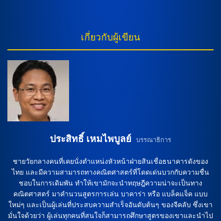
สถานการณ์ที่เกิดขึ้นในสนามฟุตบอล การทำนายและวิเคราะห์
อย่างดี เพื่อเข้าสู่การแข่งขันอย่างเต็มพลัง การอาสาฬหกะเลข ใน
ฟุตบอล: เพิ่มโอกาสในการชนะ การทำนายผลการแข่งขัน
การแข่งขันระหว่างทีม จูเนียร์ ฟีร์โป, มาร์ค บาร์ตร้า, และ อัง
ฟุตบอลเป็นเรื่องที่น่าทึ่งและท้าทายในทุกครั้งที่มีการแข่งขัน เรา
เคล ออร์ติซ ทีมจะใช้ระบบการจัดทัพ 4-2-3-1 โดยมีแกนหลักที่
เกี่ยวกับผู้เขียน
สามารถใช้ข้อมูลและความเข้าใจเกี่ยวกับทีมและนักเตะต่างๆเพื่อ
มาร์ค โรก้า ในฐานะแนวรุก และ ปาโบล ฟอร์นัลส์, อันโตนี่,
ช่วยในการทำนายผลลัพธ์ที่เป็นไปได้ การวิเคราะห์ฟุตบอลไม่ได้
และ ปาโบล การ์เซีย รวมเข้าด้วยกันในการเสริมกำลังทีม การ
มองเพียงแค่ภาพรวมของทีม แต่ยังต้องพิจารณาถึงปัจจัยต่างๆที่
รักษาอักษร จากการทำนายจะไม่มีนักเตะ เลอันแดร์ เดนด็องช์เค
อาจมีผลต่อผลการแข่งขันอย่างละเอียด เมื่อเรารู้และเข้าใจ
อร์, ลูก้า อิลิช, และ อเล็กซ์ ฟอเรส ในการแข่งขันระหว่างทีม […]
สถานการณ์ของทีมที่จะแข่งขัน เช่น ฟอร์มทีมล่าสุด, สภาพ
พลังงานของทีม, การตั้งแต่งทีม, และความสามารถของนักเตะ
เราสามารถทำนายตัวชนะของทีมที่เป็นไปได้ในเกมนั้นๆ โดยการ
ทำนายฟุตบอลไม่ได้เป็นเรื่องเร่งด่วน แต่ต้องใช้ข้อมูลที่เป็นที่
มั่นใจเพื่อประสิทธิภาพที่ดีที่สุด การวิเคราะห์บอลสดที่เกิดขึ้นใน
สนามฟุตบอลมีความสำคัญมากในการทำนายถึงผลการแข่งขัน
การดูบอลสดไม่เพียงแค่สนุกและตื่นเต้น แต่ยังช่วยให้เราเข้าใจ
ประสิทธิ์ เหมไพบูลย์
บรรณาธิการ
ข้อดีและข้อเสียของทีมและนักเตะในเวลาจริง การทำนายและ
วิเคราะห์ฟุตบอลเป็นกระบวนการที่ยากลำบากและต้องใช้ความ
ชายวัยกลางคนที่เคยนั่งตำแหน่งหัวหน้าฝ่ายสินเชื่อธนาคารดังของ
สามารถในการวิเคราะห์อย่างละเอียด การทำนายผลบอลไม่ได้
ไทย และมีความสามารถทางคณิตศาสตร์ที่โดดเด่นบวกกับความชื่น
เป็นเรื่องที่สามารถทำได้ด้วยความสบายใจ แต่ต้องใช้ความ
ชอบในการเดิมพัน ทำให้เขามักจะนำทฤษฎีความน่าจะเป็นทาง
สามารถในการวิเคราะห์และทำความเข้าใจของเราให้ดีที่สุด ใน
คณิตศาสตร์ มาคำนวนสูตรการเล่น บาคาร่า หรือ แบล็คแจ็ค แบบ
สรุป, การทำนายการแข่งขันฟุตบอลไม่ได้เป็นเรื่องที่ง่ายนัก แต่
ใหม่ๆ และเป็นผู้เล่นที่ประสบความสำเร็จอันดับต้นๆ ของจีคลับ ซึ่งเขา
การวิเคราะห์และทำความเข้าใจสถานการณ์และข้อมูลต่างๆ เป็น
มั่นใจด้วยว่า ผู้เล่นทุกคนที่สนใจก็สามารถศึกษาสูตรของเขาและนำไป
สิ่งสำคัญที่ช่วยให้เรามีโอกาสในการชนะในการแข่งขันมากขึ้น