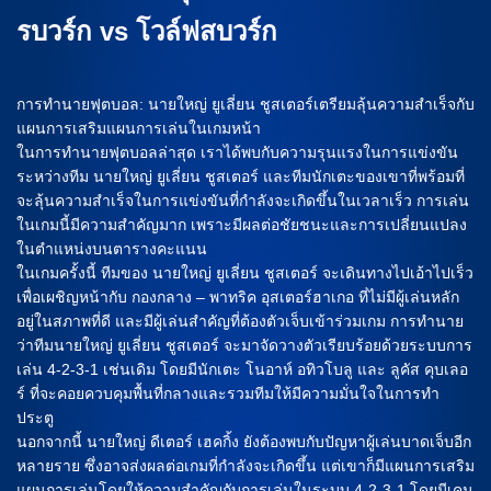
รบวร์ก vs โวล์ฟสบวร์ก
การทำนายฟุตบอล: นายใหญ่ ยูเลี่ยน ชูสเตอร์เตรียมลุ้นความสำเร็จกับ
แผนการเสริมแผนการเล่นในเกมหน้า
ในการทำนายฟุตบอลล่าสุด เราได้พบกับความรุนแรงในการแข่งขัน
ระหว่างทีม นายใหญ่ ยูเลี่ยน ชูสเตอร์ และทีมนักเตะของเขาที่พร้อมที่
จะลุ้นความสำเร็จในการแข่งขันที่กำลังจะเกิดขึ้นในเวลาเร็ว การเล่น
ในเกมนี้มีความสำคัญมาก เพราะมีผลต่อชัยชนะและการเปลี่ยนแปลง
ในตำแหน่งบนตารางคะแนน
ในเกมครั้งนี้ ทีมของ นายใหญ่ ยูเลี่ยน ชูสเตอร์ จะเดินทางไปเอ้าไปเร็ว
เพื่อเผชิญหน้ากับ กองกลาง – พาทริค อุสเตอร์ฮาเกอ ที่ไม่มีผู้เล่นหลัก
อยู่ในสภาพที่ดี และมีผู้เล่นสำคัญที่ต้องตัวเจ็บเข้าร่วมเกม การทำนาย
ว่าทีมนายใหญ่ ยูเลี่ยน ชูสเตอร์ จะมาจัดวางตัวเรียบร้อยด้วยระบบการ
เล่น 4-2-3-1 เช่นเดิม โดยมีนักเตะ โนอาห์ อทิวโบลู และ ลูคัส คุบเลอ
ร์ ที่จะคอยควบคุมพื้นที่กลางและรวมทีมให้มีความมั่นใจในการทำ
ประตู
นอกจากนี้ นายใหญ่ ดีเตอร์ เฮคกิ้ง ยังต้องพบกับปัญหาผู้เล่นบาดเจ็บอีก
หลายราย ซึ่งอาจส่งผลต่อเกมที่กำลังจะเกิดขึ้น แต่เขาก็มีแผนการเสริม
แผนการเล่นโดยให้ความสำคัญกับการเล่นในระบบ 4-2-3-1 โดยมีเคน