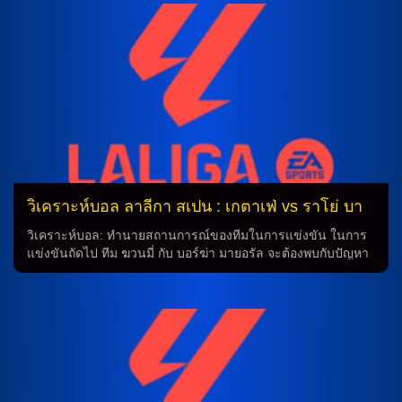
วิเคราะห์บอล ลาลีกา สเปน : เกตาเฟ่ vs ราโย่ บา
เยกาโน่
วิเคราะห์บอล: ทำนายสถานการณ์ของทีมในการแข่งขัน ในการ
แข่งขันถัดไป ทีม ฆวนมี่ กับ บอร์ฆ่า มายอรัล จะต้องพบกับปัญหา
อาการบาดเจ็บของนักเตะหลายคน รวมไปถึง ซาอิด โรเมโร่, มาริ
โอ มาร์ติน และ เฌเน่ ดาโกนัม ซึ่งอาจส่งผลกระทบต่อความ
แข็งแกร่งของทีม สถานการณ์ทีม ในระบบการจัดทัพ 3-5-2 ของ
ทีม ฆวนมี่ กับ บอร์ฆ่า มายอรัล หน้าที่ของกองหน้าจะเป็นหน้าที่
ของ หลุยส์ บาซเกซ และ มาร์ติน ซาเตรียโน่ โดยมี หลุยส์ มิย่า ที่
จะผนึกกำลังกับ มาริโอ มาร์ติน เป็นแกนหลักในแดนกลาง ตัว
แบนของทีมคือ กองหลัง – ซาอิด โรเมโร่ และ เฌเน่ ดาโกนัม
และ ตัวเจ็บคือ กองหน้า – ฆวนมี่ และ บอร์ฆ่า มายอรัล […]