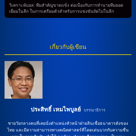
ต้า บีโก้
ชนะ แม้ว่าจะมีนักเตะสำคัญเหล่านั้นขาดไม่ได้ แต่ทีมยังคงมีนัก
วิเคราะห์บอล: ทีมสําคัญขาดแข้ง ต่อเนื่องกับการทำนายทีมยอด
เตะที่มีคุณสมบัติและคุณลักษณะดีเยี่ยมและพร้อมที่จะมุ่งสู่ความ
เยี่ยมในลีก ในการเตรียมตัวสำหรับการแข่งขันถัดไปในลีก
สำเร็จในการแข่งขัน ทีมสเตอร์สบุรีมิวเซียมจึงยังคงมีความมั่นใจ
ฟุตบอล ทีมหนึ่งกำลังเผชิญกับปัญหาในการสร้างกำลังจากนักเตะ
ที่จะสามารถทำนายและดึงชัยในการแข่งขันนี้ โดยมีเป้าหมายที่
สำคัญที่มีปัญหาอาการบาดเจ็บ และการต้องเผชิญกับการจัดแสดง
ชัดเจนในการเอาชนะเพื่อเข้าสู่รอบต่อไปในการแข่งขันฟุตบอลที่
ระบบทีมใหม่ในเกมนี้ นักเตะสำคัญที่ขาด ทั้ง ปาโบล บาร์ริออส
มีความสำคัญอย่างใหญ่ในช่วงเวลานี้ ทีมสเตอร์สบุรีมิวเซียมจึงมี
และ นิโก้ กอนซาเลซ มีปัญหาอาการบาดเจ็บ ซึ่งเป็นที่ผิดใจ
ความพร้อมที่จะท้าทายและต่อสู้อย่างสุดความสามารถในการ
สำหรับทีม เนื่องจากต้องพักการเล่นของทั้งสองนักเตะสำคัญนี้
เกี่ยวกับผู้เขียน
แข่งขันนี้ ดังนั้น ทีมสเตอร์สบุรีมิวเซียมจึงต้องมุ่งหวังที่จะสามารถ
การจัดทัพใหม่ ทีมน่าจะต้องปรับระบบการเล่นเป็น 4-4-2 ในเกมนี้
ดึงชัยและเอาชนะอย่างมั่นใจในการแข่งขันนี้ โดยมีความมุ่งมั่น
โดยนักเตะหลายคนจะต้องเปลี่ยนตำแหน่ง เช่น โรดริโก้ เมนโด
และความพร้อมที่จะท้าทายทีมชั้นด้านบนอย่าง โซเซียดาด ใน
ซ่า และ จอห์นนี่ คาร์โดโซ่ จะเล่นในตำแหน่งกองกลาง และคู่
การแข่งขันที่จะถูกจัดขึ้นในไม่ช้านี้ ทีมสเตอร์สบุรีมิวเซียมจึงมี
หน้าจะเป็น ฮูเลี่ยน อัลวาเรซ และ อเล็กซานเดอร์ ซอร์ลอธ นัก
เป้าหมายที่ชัดเจนในการเอาชนะและเข้าสู่รอบต่อไปในการ
เตะที่ต้องพัก นอกจากนี้ ยังมี มิเกล โรมัน, มาติอัส เวชิโน่ และ
แข่งขันฟุตบอลที่มีความสำคัญอย่างใหญ่ในช่วงเวลานี้ การ
คาร์ล สตาร์เฟลท์ ที่มีปัญหาอาการบาดเจ็บ ที่ทำให้ทีมต้องปรับ
วิเคราะห์บอลสำหรับทีมสเตอร์สบุรีมิวเซียม ทีมสเตอร์สบุรี
ระบบการเล่นเป็น 3-4-2-1 ในเกมต่อไป เส้นทางของทีม โดย
มิวเซียมกำลังเข้าสู่ช่วงเวลาที่น่าสนใจในการทำนายและ
ทั่วไปแล้ว ทีมมีเส้นทางที่ชัดเจนในการไปสู่ชิงแชมป์ แต่ต้อง
วิเคราะห์บอลสำหรับการแข่งขันครั้งต่อไปของพวกเขา การ
เผชิญกับการทำนายทีมตรงหน้าที่มีคุณภาพเหนือกว่า ซึ่งจะทำให้
ทำนายบอลเป็นสิ่งที่มีความสำคัญมากในกีฬาฟุตบอล เนื่องจาก
ทีมต้องการความพร้อมและความมั่นใจสูง วิเคราะห์ฟุตบอล: การ
มันช่วยให้ทีมสามารถวางแผนและเตรียมตัวให้ดีที่สุดก่อนการ
ทำนายทีมที่ขาดแข้งสำคัญ […]
ประสิทธิ์ เหมไพบูลย์
บรรณาธิการ
แข่งขัน ความสำคัญของการวิเคราะห์ฟุตบอล การทำนายและ
วิเคราะห์บอลไม่เพียงแต่ช่วยให้ทีมเตรียมตัวให้ดีและวางแผนการ
ชายวัยกลางคนที่เคยนั่งตำแหน่งหัวหน้าฝ่ายสินเชื่อธนาคารดังของ
เล่นได้อย่างเหมาะสม แต่ยังช่วยให้นักพนันมีข้อมูลที่เป็น
ไทย และมีความสามารถทางคณิตศาสตร์ที่โดดเด่นบวกกับความชื่น
ประโยชน์ในการวางเดิมพันบอล การดูบอลสดและการทำนาย