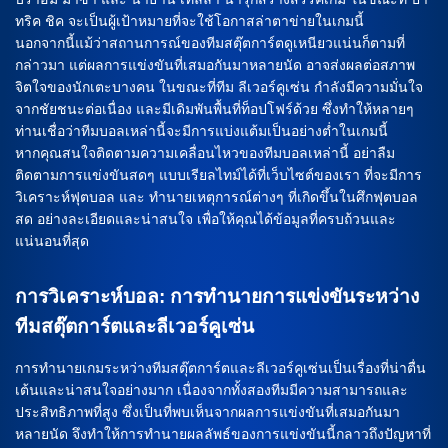
ทริค ชิค จะเป็นผู้เป้าหมายที่จะใช้โอกาสล่าตาข่ายในเกมนี้
นอกจากนี้แม้ว่าสถานการณ์ของทีมสตุ๊ตการ์ตดูเหนียวแน่นก็ตามที่
กล่าวมา แต่ผลการแข่งขันที่เสมอกันมาหลายนัด อาจส่งผลต่อสภาพ
จิตใจของนักเตะบางคน ในขณะที่ทีม ลีเวอร์คูเซ่น กำลังมีความมั่นใจ
จากชัยชนะต่อเนื่อง และมีเดิมพันพื้นที่ท็อปโฟร์ด้วย ซึ่งทำให้หลายๆ
ท่านเชื่อว่าทีมบอลเหล่านี้จะมีการแบ่งแต้มเป็นอย่างต่ำในเกมนี้
หากคุณสนใจติดตามความเคลื่อนไหวของทีมบอลเหล่านี้ อย่าลืม
ติดตามการแข่งขันสดๆ แบบเรียลไทม์ได้ที่เว็บไซต์ของเรา ที่จะมีการ
วิเคราะห์ฟุตบอล และ ทำนายเหตุการณ์ต่างๆ ที่เกิดขึ้นในศึกฟุตบอล
สด อย่างละเอียดและน่าสนใจ เพื่อให้คุณได้ข้อมูลที่ครบถ้วนและ
แน่นอนที่สุด
การวิเคราะห์บอล: การทำนายการแข่งขันระหว่าง
ทีมสตุ๊ตการ์ตและลีเวอร์คูเซ่น
การทำนายเกมระหว่างทีมสตุ๊ตการ์ตและลีเวอร์คูเซ่นเป็นเรื่องที่น่าตื่น
เต้นและน่าสนใจอย่างมาก เนื่องจากทั้งสองทีมมีความสามารถและ
ประสิทธิภาพที่สูง ซึ่งเป็นที่พบเห็นจากผลการแข่งขันที่เสมอกันมา
หลายนัด จึงทำให้การทำนายผลลัพธ์ของการแข่งขันนี้กลาวถึงปัญหาที่