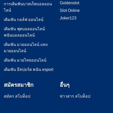
Goldenslot
การเดิมพันบาสเก็ตบอลออน
ไลน์
Slot Online
Joker123
เดิมพัน กอล์ฟ ออนไลน์
เดิมพัน ฟุตบอลออนไลน์
พนันบอลออนไลน์
เดิมพัน มวยออนไลน์ แทง
มวยออนไลน์
เดิมพัน มวยไทยออนไลน์
เดิมพัน อีสปอร์ต พนัน esport
สมัครสมาชิก
อื่นๆ
สมัคร สโบท็อป
ข่าวสาร สโบท็อป