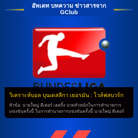
อัพเดท บทความ ข่าวสารจาก
GClub
วิเคราะห์บอล บุนเดสลีกา เยอรมัน : โวล์ฟสบวร์ก
vs บาเยิร์น
หัวข้อ: นายใหญ่ ดีเตอร์ เฮคกิ้ง ปวดหัวหนักในการทำนายการ
แข่งขันครั้งนี้ ในการทำนายการแข่งขันครั้งนี้ นายใหญ่ ดีเตอร์
เฮคกิ้ง ยังคงต้องเผชิญกับปัญหาผู้เล่นบาดเจ็บที่ต้องลาออกจาก
การแข่งขันหลายราย ซึ่งอาจส่งผลต่อผลการแข่งขันของทีมใน
เกมรับที่กำลังจะมาถึง โยนาส วินด์ (8 นัด) และ มักซิมิเลี่ยน อาร์
โนลด์ (25 นัด/1 ประตู) ทั้งสองเป็นคีย์แมนหลักที่บาดเจ็บ ทำให้