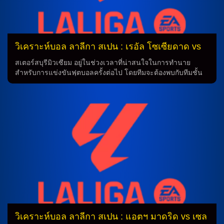
และสามารถทำประตูได้ วิเคราะห์ฟุตบอล จากการวิเคราะห์
ฟุตบอล เราพบว่าทั้งสองทีมมีความสามารถในการทำประตูอย่าง
เท่าเทียมกัน […]
วิเคราะห์บอล ลาลีกา สเปน : เรอัล โซเซียดาด vs
เรอัล เบติส
สเตอร์สบุรีมิวเซียม อยู่ในช่วงเวลาที่น่าสนใจในการทำนาย
สำหรับการแข่งขันฟุตบอลครั้งต่อไป โดยทีมจะต้องพบกับทีมชั้น
ด้านบนอย่าง โซเซียดาด ที่ได้ตั๋วยุโรปแล้ว ในการแข่งขันที่จะถูก
จัดขึ้นในไม่ช้านี้ ทั้งนี้อย่างไรก็ตาม สเตอร์สบุรีมิวเซียมก็ยัง
ต้องการทำความสะอาดให้ดีที่สุดในการแข่งขันนี้ ทีมสเตอร์สบุรี
มิวเซียมจะต้องเผชิญกับการขาดทัพของนักเตะสำคัญอย่าง ฆอน
คาร์ริคาบูรู, กอนซาโล่ กูเอเดส, อัลบาโร่ โอดริโอโซล่า และ อิน
ญากี้ รูเปเรซ ที่ต่างหมดล่วงลับด้วยบาดเจ็บ อีกทั้งยังมีฆอน อรัม
บูรู ที่ติดโทษแบนด้านการจัดทัพในระบบ 4-2-3-1 ซึ่งเป็นการจัด
วางทีมที่สำคัญในการเล่นเกม ทีมสเตอร์สบุรีมิวเซียมจะต้องพึ่งพา
ทีมหลังที่ต้องเล่นในสมรภูมิเหย้า เพื่อดึงเส้นตาสู่การชนะ เมื่อจะ
ต้องเผชิญกับทีมชั้นด้านบน โดยมี โซเซียดาด ที่ได้ตั๋วยุโรปแล้ว
ในการแข่งขันที่จะถูกจัดขึ้นในไม่ช้านี้ การพัฒนาผู้เล่นและความ
ชำนาญของทีมสเตอร์สบุรีมิวเซียมจึงเป็นสิ่งจำเป็นในการเผชิญ
กับทีมชั้นด้านบนอย่าง โซเซียดาด ซึ่งเป็นทีมที่มีประสบการณ์
และความเชี่ยวชาญในการเล่นเกม โดยทีมสเตอร์สบุรีมิวเซียมจะ
วิเคราะห์บอล ลาลีกา สเปน : แอตฯ มาดริด vs เซล
ต้องพึ่งพาทีมหลังที่ต้องเล่นในสมรภูมิเหย้า เพื่อดึงเส้นตาสู่การ