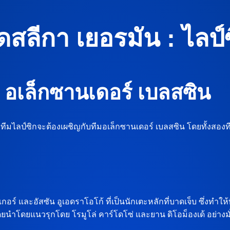
สลีกา เยอรมัน : ไลป์ซ
 อเล็กซานเดอร์ เบลสซิน
ทีมไลป์ซิกจะต้องเผชิญกับทีมอเล็กซานเดอร์ เบลสซิน โดยทั้งสองท
กอร์ และอัสซัน อูเอดราโอโก้ ที่เป็นนักเตะหลักที่บาดเจ็บ ซึ่งทำให้
ดยนำโดยแนวรุกโดย โรมูโล่ คาร์โดโซ่ และยาน ดิโอม็องเด้ อย่างม