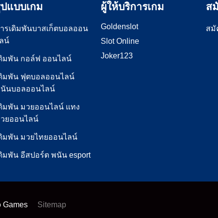
ารลงทัพต่อที่ ในขณะ
ฝีเท้าดีและสามารถทำประตูได้
รูปแบบเกม
ผู้ให้บริการเกม
สม
 นายใหญ่ แว็งซ็อง ก็อมปานี
วิเคราะห์ฟุตบอล จากการวิเคร
บกับการขาดการใช้งาน
ฟุตบอล เราพบว่าทั้งสองทีมมี
Goldenslot
ารเดิมพันบาสเก็ตบอลออน
สมั
หนู ไมค่อน คาร์โดโซ่ (2
สามารถในการทำประตูอย่างเท
เทียมกัน […]
ลน์
Slot Online
Joker123
ดิมพัน กอล์ฟ ออนไลน์
ดิมพัน ฟุตบอลออนไลน์
นันบอลออนไลน์
ดิมพัน มวยออนไลน์ แทง
วยออนไลน์
ดิมพัน มวยไทยออนไลน์
ดิมพัน อีสปอร์ต พนัน esport
no Games
Sitemap