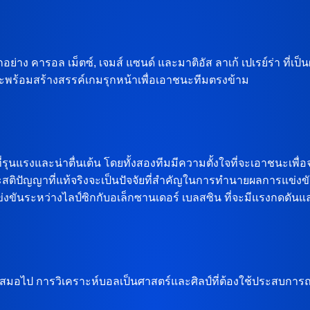
 คารอล เม็ตซ์, เจมส์ แซนด์ และมาติอัส ลาเก้ เปเรย์ร่า ที่เป็นผู้ร
ะพร้อมสร้างสรรค์เกมรุกหน้าเพื่อเอาชนะทีมตรงข้าม
ุนแรงและน่าตื่นเต้น โดยทั้งสองทีมมีความตั้งใจที่จะเอาชนะเพื่
ิปัญญาที่แท้จริงจะเป็นปัจจัยที่สำคัญในการทำนายผลการแข่งข
่งขันระหว่างไลป์ซิกกับอเล็กซานเดอร์ เบลสซิน ที่จะมีแรงกดดั
มอไป การวิเคราะห์บอลเป็นศาสตร์และศิลป์ที่ต้องใช้ประสบการ