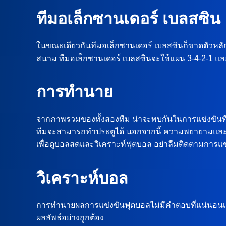
ทีมอเล็กซานเดอร์ เบลสซิน
ในขณะเดียวกันทีมอเล็กซานเดอร์ เบลสซินก็ขาดตัวหลักอย่าง
สนาม ทีมอเล็กซานเดอร์ เบลสซินจะใช้แผน 3-4-2-1 แล
การทำนาย
จากภาพรวมของทั้งสองทีม น่าจะพบกันในการแข่งขันที่ร
ทีมจะสามารถทำประตูได้ นอกจากนี้ ความพยายามและสต
เพื่อดูบอลสดและวิเคราะห์ฟุตบอล อย่าลืมติดตามการแข
วิเคราะห์บอล
การทำนายผลการแข่งขันฟุตบอลไม่มีคำตอบที่แน่นอนเส
ผลลัพธ์อย่างถูกต้อง