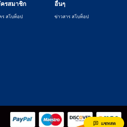
ชนะ เมื่อจะต้องเผชิญกับทีมชั้นด้าน
ัครสมาชิก
อื่นๆ
าะห์
บน โดยมี โซเซียดาด ที่ได้ตั๋วยุโรป
ความ
แล้ว ในการแข่งขันที่จะถูกจัดขึ้นใน
คร สโบท็อป
ข่าวสาร สโบท็อป
่า
ไม่ช้านี้ การพัฒนาผู้เล่นและความ
ชำนาญของทีมสเตอร์สบุรีมิวเซียม
จึงเป็นสิ่งจำเป็นในการเผชิญกับทีม
ชั้นด้านบนอย่าง โซเซียดาด ซึ่งเป็น
ทีมที่มีประสบการณ์และความ
เชี่ยวชาญในการเล่นเกม โดยทีมสเต
อร์สบุรีมิวเซียมจะต้องพึ่งพาทีมหลัง
ที่ต้องเล่นในสมรภูมิเหย้า เพื่อดึงเส้น
ตาสู่การชนะ แม้ว่าจะมีนักเตะ
สำคัญเหล่านั้นขาดไม่ได้ แต่ทีมยัง
คงมีนักเตะที่มีคุณสมบัติและ
คุณลักษณะดีเยี่ยมและพร้อมที่จะมุ่ง
สู่ความสำเร็จในการแข่งขัน ทีมสเต
อร์สบุรีมิวเซียมจึงยังคงมีความ
มั่นใจที่จะสามารถทำนายและดึงชัย
ในการแข่งขันนี้ โดยมีเป้าหมายที่
ชัดเจนในการเอาชนะเพื่อเข้าสู่รอบ
ต่อไปในการแข่งขันฟุตบอลที่มี
ความสำคัญอย่างใหญ่ในช่วงเวลานี้
แชทสด
ทีมสเตอร์สบุรีมิวเซียมจึงมีความ