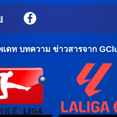
ย
ัพเดท บทความ ข่าวสารจาก GCl