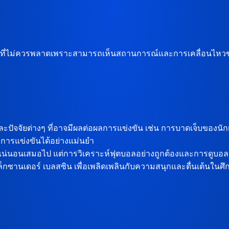
ดๆ ที่ไม่ควรพลาดเพราะสามารถเห็นสถานการณ์และการเคลื่อนไหวขอ
 และปัจจัยต่างๆ ที่อาจมีผลต่อผลการแข่งขัน เช่น การบาดเจ็บขอ
การแข่งขันได้อย่างแม่นยำ
แน่นอนเสมอไป แต่การวิเคราะห์ฟุตบอลอย่างถูกต้องและการดูบ
็กซานเดอร์ เบลสซิน เพื่อเพลิดเพลินกับความสนุกและตื่นเต้นในศึก