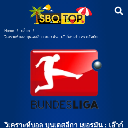
Home
/
บล็อก
/
วิเคราะห์บอล บุนเดสลีกา เยอรมัน : เอ๊าก์สบวร์ก vs กลัดบัค
วิเคราะห์บอล บุนเดสลีกา เยอรมัน : เอ๊าก์