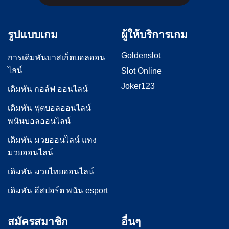
รูปแบบเกม
ผู้ให้บริการเกม
Goldenslot
การเดิมพันบาสเก็ตบอลออน
ไลน์
Slot Online
Joker123
เดิมพัน กอล์ฟ ออนไลน์
เดิมพัน ฟุตบอลออนไลน์
พนันบอลออนไลน์
เดิมพัน มวยออนไลน์ แทง
มวยออนไลน์
เดิมพัน มวยไทยออนไลน์
เดิมพัน อีสปอร์ต พนัน esport
สมัครสมาชิก
อื่นๆ