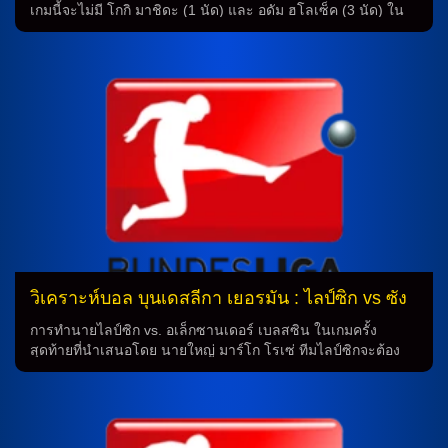
เกมนี้จะไม่มี โกกิ มาชิดะ (1 นัด) และ อดัม ฮโลเซ็ค (3 นัด) ใน
ทีมเขาเนื่องจากมีอาการบาดเจ็บ ซึ่งอาจส่งผลให้ทีมต้องปรับ
แผนการเล่นมาเป็น 4-3-3 โดยการส่งทางด้าน โรบิน ฮราเน็ค ลง
ไปคู่กับ โอซาน คาบัค คุมแผงหลังแดนกลาง เลออน อัฟดูลลาฮู
กับ เว้าเตอร์ เบอร์เกอร์ จะเป็นส่วนสำคัญในการสร้างสรรค์เกม
ในวันนี้ โดยคุมสนามด้านขวาและด้านซ้ายด้วย อังเดร ครามา
ริช และ บาซูมาน่า ตูเร่ ในลักษณะของมิดฟิลด์ข้างล่าง ทีมที่จะ
ต้องเผชิญหน้ากับทีมของนายใหญ่ คริสเตียน อิลเซอร์ จะเป็นทีมที่
มีอนาคตที่มั่นคงและพร้อมรบสุดๆ โดยเลือกใช้ระบบการเล่น 4-3-
3 ซึ่งจะส่ง อามอส พีเพอร์ และ มาร์โก ฟรีเดิ้ล ลงคุมแผงหลังคู่กัน
และดำเนินการสกัดแดนกลางด้วย เซนน์ ลีน็อง โดยมีโยวาน มิ
โลเซวิช ขนาบข้างด้วย […]
วิเคราะห์บอล บุนเดสลีกา เยอรมัน : ไลป์ซิก vs ซัง
ค์ เพาลี
การทำนายไลป์ซิก vs. อเล็กซานเดอร์ เบลสซิน ในเกมครั้ง
สุดท้ายที่นำเสนอโดย นายใหญ่ มาร์โก โรเซ่ ทีมไลป์ซิกจะต้อง
เผชิญกับทีมอเล็กซานเดอร์ เบลสซิน โดยทั้งสองทีมต่างมีผู้ร่วม
เล่นแข้งหลักที่ขาดหายจากการบาดเจ็บ ซึ่งอาจมีผลกระทบต่อผล
การแข่งขัน ทีมไลป์ซิก ในเกมนี้ทีมไลป์ซิกจะหายไป ปีเตอร์ กูลา
ซี่, ซาแวร์ ชลาเกอร์ และอัสซัน อูเอดราโอโก้ ที่เป็นนักเตะหลักที่