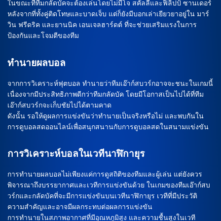
ในขณะที่ทีมกลัดบัคจะต้องเล่นโดยไม่มีโจ สคัลลี่และฟิลิปป์ ซานเดอร์
หลังจากที่ทั้งคู่ติดโทษและบาดเจ็บ แต่ก็ยังมีบอกเล่าเยียวยาอยู่ใน มาร์
วิน ฟรีดริค และยานนิค เอนเจลฮาร์ดต์ ที่จะช่วยเสริมแรงในการ
ป้องกันและโจมตีของทีม
ทำนายผลบอล
จากการวิเคราะห์ฟุตบอล ทำนายว่าทีมเอ๊าก์สบวร์กอาจจะชนะในเกมนี้
เนื่องจากมีประสิทธิภาพดีกว่าทีมกลัดบัค โดยมีโอกาสเป็นไปได้ที่ทีม
เอ๊าก์สบวร์กจะเก็บชัยไปได้ตามคาด
ดังนั้น รอให้ดูผลการแข่งขันว่าทำนายเป็นจริงหรือไม่ และพบกันใน
การดูบอลสดออนไลน์เพื่อสนุกสนานกับการดูบอลสดในสนามแข่งขัน
การวิเคราะห์บอลในเวทีนาฬิกายุร
การทำนายผลบอลไม่เพียงแค่การดูสถิติของทีมและผู้เล่น แต่ยังควร
พิจารณาถึงบรรยากาศและเวทีการแข่งขันด้วย ในเกมของทีมเอ๊าก์สบ
วร์กและกลัดบัคที่จะมีการแข่งขันบนเวทีนาฬิกายุร เวทีที่มีประวัติ
ความสำคัญและอาจมีผลกระทบต่อผลการแข่งขัน
การทำนายในสภาพอากาศที่มีอุณหภูมิสูง และความชื้นสูงในเวที