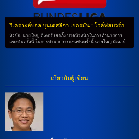
วิเคราะห์บอล บุนเดสลีกา เยอรมัน : โวล์ฟสบวร์ก
vs บาเยิร์น
หัวข้อ: นายใหญ่ ดีเตอร์ เฮคกิ้ง ปวดหัวหนักในการทำนายการ
แข่งขันครั้งนี้ ในการทำนายการแข่งขันครั้งนี้ นายใหญ่ ดีเตอร์
เฮคกิ้ง ยังคงต้องเผชิญกับปัญหาผู้เล่นบาดเจ็บที่ต้องลาออกจาก
การแข่งขันหลายราย ซึ่งอาจส่งผลต่อผลการแข่งขันของทีมใน
เกมรับที่กำลังจะมาถึง โยนาส วินด์ (8 นัด) และ มักซิมิเลี่ยน อาร์
โนลด์ (25 นัด/1 ประตู) ทั้งสองเป็นคีย์แมนหลักที่บาดเจ็บ ทำให้
ทีมต้องมีการปรับแผนการเล่นในระบบ 4-2-3-1 การเตรียมการ
เกี่ยวกับผู้เขียน
ของทีมจะเริ่มจากกองหลังที่มี เดนิส วาฟโร่ คุมแผงหลังแดนกลาง
และ วินี่ ซูซ่า เป็นคนควบคุมบริเวณกลางสนาม ในส่วนของการ
สร้างสรรค์เกมรุกจะมี พาทริค วิมเมอร์ และ คริสเตียน อีริคเซ่น
สร้างสรรค์เกมโดยมี เชนัน เปจชิโนวิช และ อดัม ดากิม มาเป็นคู่
หน้าในการลงทัพต่อที่ ในขณะเดียวกัน นายใหญ่ แว็งซ็อง ก็อมปา
นี จะต้องพบกับการขาดการใช้งานของ เจ้าหนู ไมค่อน คาร์โดโซ่
(2 นัด) […]