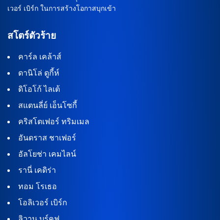
เวอร์ เบิร์ก ในการสร้างโอกาสบุกเข้า
สโตร์ตัวร้าย
คาร์ล เคล้าส์
ดานิโล่ ดูกี้ห์
ดิโอโก้ ไลเต้
สแตนลี่ย์ เอ็นโซกี้
คริสโตเฟอร์ ทริมเมล
อันดราส ชาเฟอร์
อัลโยช่า เคมไลน์
รานี่ เคดิร่า
ทอม โรเธอ
โอลิเวอร์ เบิร์ก
ลิวาน บูร์คูฟ