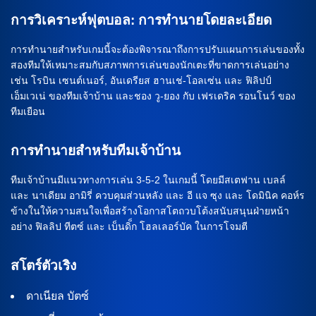
การวิเคราะห์ฟุตบอล: การทำนายโดยละเอียด
การทำนายสำหรับเกมนี้จะต้องพิจารณาถึงการปรับแผนการเล่นของทั้ง
สองทีมให้เหมาะสมกับสภาพการเล่นของนักเตะที่ขาดการเล่นอย่าง
เช่น โรบิน เซนต์เนอร์, อันเดรียส ฮานเช่-โอลเซ่น และ ฟิลิปป์
เอ็มเวเน่ ของทีมเจ้าบ้าน และชอง วู-ยอง กับ เฟรเดริค รอนโนว์ ของ
ทีมเยือน
การทำนายสำหรับทีมเจ้าบ้าน
ทีมเจ้าบ้านมีแนวทางการเล่น 3-5-2 ในเกมนี้ โดยมีสเตฟาน เบลล์
และ นาเดียม อามิรี่ ควบคุมส่วนหลัง และ อี แจ ซุง และ โดมินิค คอห์ร
ข้างในให้ความสนใจเพื่อสร้างโอกาสโตถวบโต้งสนับสนุนฝ่ายหน้า
อย่าง ฟิลลิป ทีตซ์ และ เบ็นดิ็ก โฮลเลอร์บัค ในการโจมตี
สโตร์ตัวเริง
ดาเนียล บัตซ์