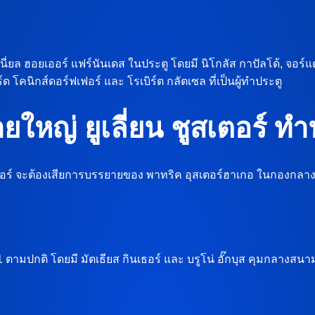
นี่ยล ฮอยเออร์ แฟร์นันเดส ในประตู โดยมี นิโกลัส กาปัลโด้, จอร์
์ด โคนิกส์ดอร์ฟเฟอร์ และ โรเบิร์ต กลัตเซล ที่เป็นผู้ทำประตู
หญ่ ยูเลี่ยน ชูสเตอร์ ท
ตอร์ จะต้องเสียการบรรยายของ พาทริค อุสเตอร์ฮาเกอ ในกองกลางแล
 ตามปกติ โดยมี มัตเธียส กินเธอร์ และ บรูโน่ อั๊กบุส คุมกลางสนาม 