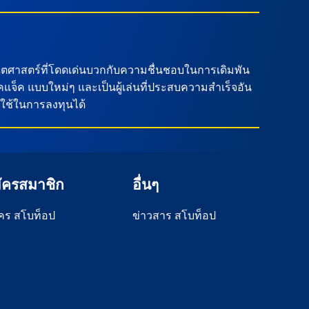
 ลา
ลาร์เรต้า, ดาเนียล บีเบียน และ อเล็ก
สเตน
ซ์ เบเรนเกรร์ เข้าสนาม ทำนายการ
ณ์ ใน
เล่น ทีมเอร์เนสโต้ บัลเบร์เด้ จะเล่น
รับ
ในระบบ 4-2-3-1 โดยมี กอร์ก้า กูรู
มทีม
เซต้า บนสายหน้า และ อาเลฆาน
ตศาสตร์ที่โดดเด่นบวกกับความชื่นชอบในการเดิมพัน
าร์คัส
โดร เรโก้, มิเกล เจาเรคีซาร์ บนสาย
็ค แบบใหม่ๆ และเป็นผู้เล่นที่ประสบความสำเร็จอัน
ร์ราน
กลาง อินญากี้ วิลเลียมส์, ออยอาน
บใช้ในการลงทุนได้
 มาร์
ซานเซ็ต, นีโก้ วิลเลียมส์ บนสายรุก
มใน
และ อูไน ซีม่อน บนประตู ทำนาย
โร
สภาพการเล่น […]
่น
ะมี
ชฟ
ัครสมาชิก
อื่นๆ
ะที่
คร สโบท็อป
ข่าวสาร สโบท็อป