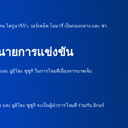
แดน โตรูนาริก้า, วอร์เหม็ด โอมารี่ เป็นกองกลาง และ ฟา
ำนายการแข่งขัน
ะ ยูอิโตะ ซูซูกิ ในการโจมตีเนื่องจากบาดเจ็บ
และ ยูอิโตะ ซูซูกิ จะเป็นผู้นำการโจมตี ร่วมกับ อิกอร์