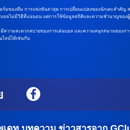
ร์มของทีม การแข่งขันล่าสุด การเปลี่ยนแปลงของนักเตะสำคัญ 
อลไม่มีวิธีที่แน่นอน แต่การใช้ข้อมูลสถิติและความชำนาญของผ
ราะมีความสะดวกสบายของการเล่นบอล และความสนุกสนานของการเฝ
ไลน์ได้เช่นกัน
ย
ัพเดท บทความ ข่าวสารจาก GCl