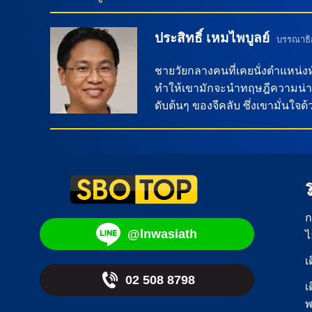
3-4-2-1 โดยจะมีทีโม ฮูเบอร์ส (8
บ้าน: ที
นัด) และยาน ธีลมันน์ (7 นัด/2
การเล่น 
ประสิทธิ์ เหมไพบูลย์
ประตู) หลังจากที่สองคนนี้ได้รับบาด
ฟาน เบล
บรรณาธิ
เจ็บ และจะมี ยาคุบ คามินสกี้ และ
อามิรี่ ก
ยาน ธีลมันน์ ในการสร้างแผนการ
สร้างสรร
ชายวัยกลางคนที่เคยนั่งตำแหน่
เล่นให้เสร็จสมบูรณ์ ยาคุบ คามินสกี้
ฟิลลิป ท
ทำให้เขามักจะนำทฤษฎีความน่าจ
ทำนายในการแข่งขัน ในเกมครั้งนี้
ร์บัค ใน
ดับต้นๆ ของจีคลับ ซึ่งเขามั่นใ
ยาคุบ คามินสกี้ จะมีบทบาทสำคัญ
– มักซิม
ในการสร้างโอกาสทางการโจมตี
โฮเลอร์บั
สำหรับทีม โดยมีเมืองรวมเกมกับ
เนี่ยล บั
ยาน ธีลมันน์ เพื่อสร้างโอกาสให้กับ
มาริอุส บุลเตอร์ ที่กลับมาล่าตาข่าย
อีกครั้ง ทั้งนี้ยาคุบ คามินสกี้ จะต้อง
ทำหน้าที่ในการสร้างสรรค์เกมโดย
มีทักษะและความชำนาญในการ
ก
ผ่านบอลกับเพื่อนร่วมทีม การ
@lnwasiath
ทำนายทีมฟุตบอลสำคัญ การ
ไ
ทำนายทีมฟุตบอลในเกมนี้จะมี
ความสำคัญต่อทั้งสองฝ่ายที่จะต้อง
เ
ใช้กลยุทธ์และสร้างสรรค์เกมให้ดี
02 508 8798
เ
เพื่อคว้าชัยชนะ ทั้งนี้หากทีม ยาน ธี
ลมันน์ สามารถใช้ทักษะของ ยาคุบ
พ