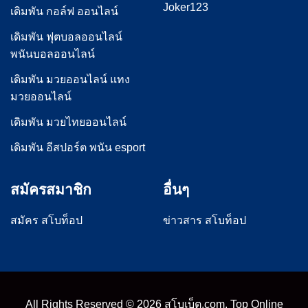
Joker123
เดิมพัน กอล์ฟ ออนไลน์
เดิมพัน ฟุตบอลออนไลน์
พนันบอลออนไลน์
เดิมพัน มวยออนไลน์ แทง
มวยออนไลน์
เดิมพัน มวยไทยออนไลน์
เดิมพัน อีสปอร์ต พนัน esport
สมัครสมาชิก
อื่นๆ
สมัคร สโบท็อป
ข่าวสาร สโบท็อป
All Rights Reserved ©
2026
สโบเบ็ต.com. Top Online