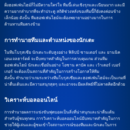
ฝั่งฮอฟเฟ่นไฮม์ก็ไม่มีความใคร่ใจ ทีมนี้เล่นเชิงรุกและเนียนมาก และมี
ความยากลำบากที่จะทำประตู สถิติช่วงหลังของทีมนี้ก็ยังคงค่อนข้าง
เล็กน้อย ดังนั้น ทีมฮอฟเฟ่นไฮม์จะต้องพยายามอย่างมากในการ
ต้านทานทีมตรงข้าม
การทำนายทีมและตำแหน่งของนักเตะ
ในทีมโบรุสเซีย นักเตะระดับสูงอย่าง ฟิลิปป์ ซานเดอร์ และ ยานนิค
เอนเจลฮาร์ดต์ จะมีบทบาทสำคัญในการควบคุมเกม ส่วนทีม
ฮอฟเฟ่นไฮม์ นักเตะเชื่อมั่นอย่าง โอซาน คาบัค และ เว้าเตอร์ เบอร์
เกอร์ จะต้องเป็นสถานที่สำคัญในการสร้างโอกาสให้ทีม
ดังนั้น ทำนายว่าเกมระหว่างทีมโบรุสเซียและฮอฟเฟ่นไฮม์จะเป็นเกมที่
น่าตื่นเต้นและมีความสนุกสุดๆ และอาจจะมีผลลัพธ์ที่ไม่คาดคิดอีกด้วย
วิเคราะห์บอลออนไลน์
การทำนายผลการแข่งขันฟุตบอลเป็นสิ่งที่น่าสนุกและน่าตื่นเต้น
สำหรับผู้ชมทุกคน การวิเคราะห์บอลออนไลน์มีบทบาทสำคัญในการ
ช่วยให้ผู้เล่นและผู้ชมเข้าใจสถานการณ์ของทีมและนักเตะในการ