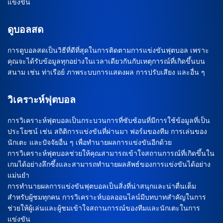
แข่งขัน
ดูบอลสด
การดูบอลสดเป็นวิธีที่ดีที่สุดในการติดตามการแข่งขันฟุตบอล เพราะ
คุณจะได้รับข้อมูลทุกอย่างในเวลาเดียวกันกับเหตุการณ์ที่เกิดขึ้นบน
สนาม เช่น ท่าเรือย์ ภาพระบบการแสดงผล การปรับเสียง และอื่น ๆ
วิเคราะห์ฟุตบอล
การวิเคราะห์ฟุตบอลเป็นกระบวนการที่ซับซ้อนที่มีการใช้ข้อมูลที่เป็น
ประโยชน์ เช่น สถิติการแข่งขันที่ผ่านมา ฟอร์มของทีม การเล่นของ
นักเตะ และปัจจัยอื่น ๆ เพื่อทำนายผลการแข่งขันอีกด้วย
การวิเคราะห์ฟุตบอลช่วยให้คุณสามารถเข้าใจสถานการณ์ที่เกิดขึ้นใน
เกมได้อย่างลึกซึ้งและสามารถทำนายผลลัพธ์ของการแข่งขันได้อย่าง
แม่นยำ
การทำนายผลการแข่งขันฟุตบอลเป็นสิ่งที่น่าสนุกและน่าตื่นเต็ม
สำหรับผู้ชมทุกคน การวิเคราะห์บอลออนไลน์มีบทบาทสำคัญในการ
ช่วยให้ผู้เล่นและผู้ชมเข้าใจสถานการณ์ของทีมและนักเตะในการ
แข่งขัน