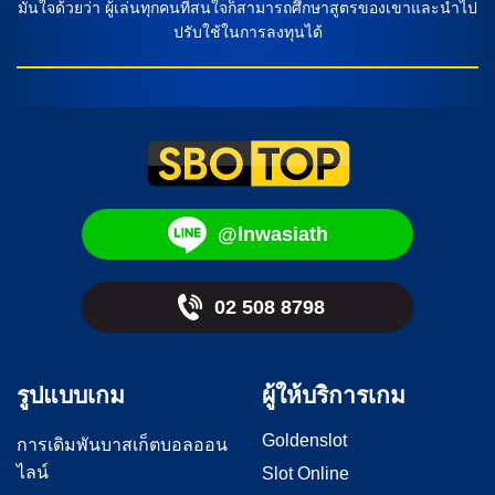
มั่นใจด้วยว่า ผู้เล่นทุกคนที่สนใจก็สามารถศึกษาสูตรของเขาและนำไป
ปรับใช้ในการลงทุนได้
@lnwasiath
02 508 8798
รูปแบบเกม
ผู้ให้บริการเกม
Goldenslot
การเดิมพันบาสเก็ตบอลออน
ไลน์
Slot Online