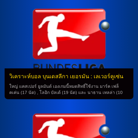
วิเคราะห์บอล บุนเดสลีกา เยอรมัน : เลเวอร์คูเซ่น
vs ฮัมบูร์ก
ใหญ่ แคสเปอร์ ยูลมันด์ เองเกมนี้หมดสิทธิ์ใช้งาน มาร์ค เฟล็
คเค่น (17 นัด) , โลอิก บัลเด้ (19 นัด) และ นาธาน เทลล่า (10
นัด/2 แอสซิสต์) ที่บาดเจ็บทั้งหมดโดยมาในแผน 3-4-2-1 แนวรับ
ส่ง โรเบิร์ต อันดริค คุมแผงหลังแดนกลางวาง อเล็กซ์ การ์เซีย กับ
เอเซเกล เฟอร์นานเดซ ปั้นเกมคู่กันโดยมี อิบราฮิม มาซ่า กับ เอ
อร์นเนสต์ โปกู นำรุกสร้างสรรค์เกมสนับสนุน ปาทริค ชิค ค้ำเป้า
ล่าตาข่ายในเกมนี้ การทำนาย: ซัดแนวการเล่นของทีม ทีมใหญ่
แคสเปอร์ ยูลมันด์ จะต้อนรับการแข่งขันกับทีมขนาดใหญ่ในลีก
ในเกมที่จะถูกจัดขึ้นในไม่ช้านี้ โดยมีสถานการณ์ที่น่าสนใจเมื่อ