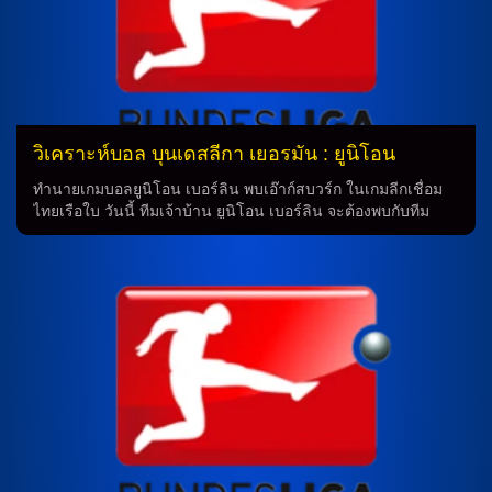
นายใหญ่ ต้องเสียความพร้อมจากการบาดเจ็บของผู้เล่นหลายคน
ทำให้ต้องปรับแผนการเล่นไปตามที่มีอยู่อย่างยากลำบาก ในการ
จัดตัวของทีมในเกมนี้ นายใหญ่ แคสเปอร์ ยูลมันด์ จะต้อง
พิจารณาให้ดีว่าจะเลือกนักเตะที่เหมาะสมในการแข่งขัน โดยมี
[…]
วิเคราะห์บอล บุนเดสลีกา เยอรมัน : ยูนิโอน
เบอร์ลิน vs เอ๊าก์สบวร์ก
ทำนายเกมบอลยูนิโอน เบอร์ลิน พบเอ๊าก์สบวร์ก ในเกมลีกเชื่อม
ไทยเรือใบ วันนี้ ทีมเจ้าบ้าน ยูนิโอน เบอร์ลิน จะต้องพบกับทีม
เยือน เอ๊าก์สบวร์ก ในสนามเหย้าของพวกเขา โดยทีมเจ้าบ้านจะ
ต้องเผชิญกับปัญหาจากการขาดแข้งแดนกลางเชื่อมกองกลางที่มี
ความสำคัญอย่าง เดอร์ริค โคห์น ที่ติดโทษแบนเข้ามา และนัก
เตะหน้าเดิมอย่าง เฟรเดริค รอนโนว์, มาเธโอ รับบ์, เดวิด พรีอู
และ ยานิก ฮาเบเรอร์ ที่ไม่พร้อมใช้งานทั้งหมดในเกมนี้ การ
ทำนายการจัดทัพของทีมเจ้าบ้านคาดว่าจะเลือกระบบการเล่น 4-
2-3-1 โดยมี อิลยาส อันซาห์ เป็นตัวปั้นเกมรุก ร่วมกับ อังเดรย์ อิ
ลิช ที่จะออกสตาร์ตในฐานะหัวหอกตัวเป้า สำหรับทีมเยือน เอ๊าก์
สบวร์ก พวกเขายังมีปัญหาจากการขาดแข้งกลางที่สำคัญอย่าง คริ
สติยัน ยาคิช ที่ติดโทษแบนและไม่สามารถลงสนามได้ นอกจากนี้
นักเตะหลังอย่าง ดิมิทริส จิอันนูลิส และ แม็ดส์ เพเดอร์เซ่น ยังคง
อยู่ในช่วงพักฟื้นจากอาการบาดเจ็บ การทำนายการจัดทัพของทีม