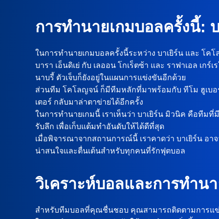
การทำนายเกมบอลครั้งนี้: 
ในการทำนายเกมบอลครั้งนี้ระหว่าง บาเยิร์น และ โคโลญจน
บารา เอ็นดิเย่ กับ เลออน โกเร็ตซ้า และ ราฟาเอล เกร์เร
นาบรี้ ตัวเจ็บก็ยังอยู่ในแผนการแข่งขันอีกด้วย
ส่วนทีม โคโลญจน์ ก็มีทีมหลักที่มาพร้อมกับ ทีโม ฮูเบอร
เตอร์ กลับมาล่าตาข่ายได้อีกครั้ง
ในการทำนายเกมนี้ เราเห็นว่า บาเยิร์น มิวนิค คือทีมท
รับลึก เพื่อเก็บแต้มทำอันดับให้ได้ดีที่สุด
เมื่อพิจารณาจากสถานการณ์นี้ เราคาดว่า บาเยิร์น อาจจะ
น่าสนใจและตื่นเต้นสำหรับทุกคนที่รักฟุตบอล
วิเคราะห์บอลและการทำนา
สำหรับทีมบอลที่คุณชื่นชอบ คุณสามารถติดตามการแข่งข