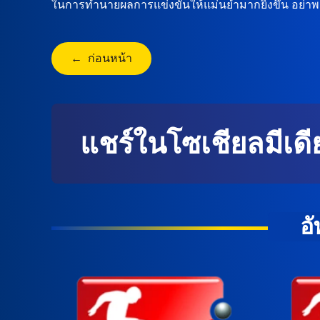
ในการทำนายผลการแข่งขันให้แม่นยำมากยิ่งขึ้น อย่าพลา
← ก่อนหน้า
แชร์ในโซเชียลมีเดี
อ