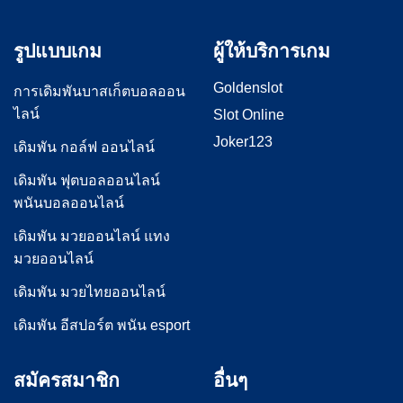
รูปแบบเกม
ผู้ให้บริการเกม
Goldenslot
การเดิมพันบาสเก็ตบอลออน
ไลน์
Slot Online
Joker123
เดิมพัน กอล์ฟ ออนไลน์
เดิมพัน ฟุตบอลออนไลน์
พนันบอลออนไลน์
เดิมพัน มวยออนไลน์ แทง
มวยออนไลน์
เดิมพัน มวยไทยออนไลน์
เดิมพัน อีสปอร์ต พนัน esport
สมัครสมาชิก
อื่นๆ