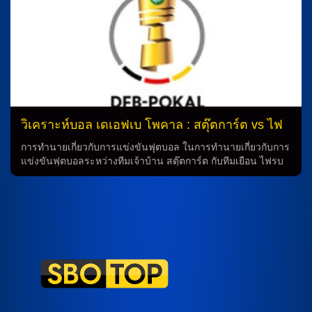
นี้ โดยอ้างอิงจากผลการแข่งขันที่ผ่านมา ### การทำนาย: โอกาส
ของแมนเชสเตอร์ ซิตี้ ในช่วงที่ผ่านมา แมนเชสเตอร์ ซิตี้ ได้เข้า
ร่วมการแข่งขันทั้งหมด 33 นัด โดยมีผลงานที่น่าทึ่ง ทำไปทั้งหมด
66 ประตู และเสียเพียง 29 ประตู เป็นผลต่างประตูที่ได้เสีย +37
ซึ่งทำให้พวกเขามีโอกาสเป็นแชมป์อยู่ที่ 34.49 % ตามการทำนาย
ของ Opta ### การทำนาย: โอกาสของอาร์เซน่อล ในทางตรงกัน
ข้าม ทีมอาร์เซน่อล ก็มีผลการแข่งขันที่น่าทึ่งไม่แพ้อง ทำไป 63
[…]
วิเคราะห์บอล เดเอฟเบ โพคาล : สตุ๊ตการ์ต vs ไฟ
รบวร์ก
การทำนายเกี่ยวกับการแข่งขันฟุตบอล ในการทำนายเกี่ยวกับการ
แข่งขันฟุตบอลระหว่างทีมเจ้าบ้าน สตุ๊ตการ์ต กับทีมเยือน ไฟรบ
วร์ก นั้น หลายคนกำลังคาดหวังให้เห็นการแข่งขันที่มีความสนุก
สุดขั้วและเป็นทางการที่ยากลำบาก โดยมีการทำนายจริงจังเกี่ยว
กับผลลัพธ์ที่จะเกิดขึ้น การจัดทัพของทีมเจ้าบ้าน ทีมเจ้าบ้าน สตุ๊
ตการ์ต จะต้องพลาดใช้งาน ฟินน์ เยลท์ช กองหลังดาวรุ่งที่บาด
เจ็บเข้ามา ทำให้ต้องปรับราม่อน เฮนดริคส์ จากแบ็คซ้ายมายืน
เซ็นเตอร์ฮาล์ฟแทน และการจัดทัพนั้นคาดว่าจะวางระบบ 4-2-3-
1 พร้อมกับเลือกใช้งาน เจมี่ เลเวลลิ่ง, บิลาล เอล คาห์นนุส และ
คริส ฟูห์ริค เพื่อปั้นเกมรุกโดยมี เดนิซ อุนดาฟ ลงลุ้นสกอร์แดน
หน้า การจัดทัพของทีมเยือน ทีมเยือน ไฟรบวร์ก นอกจากแข้งเดี้ยง
หน้าเดิมพวกเขาไม่มีแข้งแกนหลักบาดเจ็บเข้ามาจากเกมล่าสุด