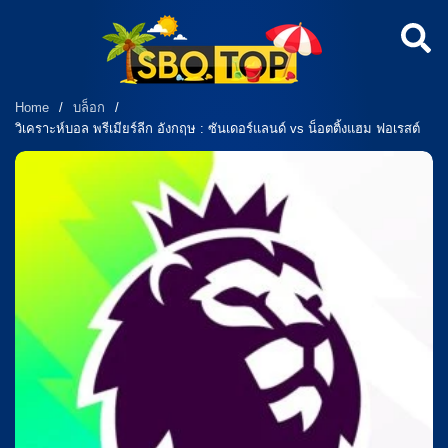
Home
/
บล็อก
/
วิเคราะห์บอล พรีเมียร์ลีก อังกฤษ : ซันเดอร์แลนด์ vs น็อตติ้งแฮม ฟอเรสต์