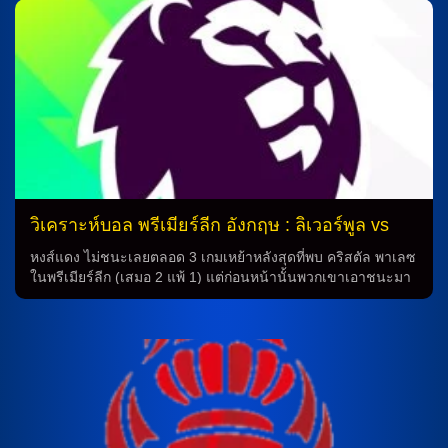
สถานการณ์ทีม ในการเตรียมงานสำหรับการแข่งขันนี้, มาร์โก ซิ
ลวาและเควิน และ เคนนี่ เตเต้จะไม่สามารถเข้าร่วมในเกมนี้
เนื่องจากอาการบาดเจ็บที่พวกเขาได้รับ ในทางตรงกันข้าม, อเล็ก
ซ์ อิโวบี้ก็ยังต้องรอการประเมินความพร้อมก่อนการแข่งขัน
เนื่องจากปัญหาที่ต้นขาซึ่งเกิดขึ้นจากเกมเสมอกับ เบรนท์ฟอร์ด
ในสัปดาห์ที่แล้ว การทำนาย เมื่อพิจารณาถึงประสิทธิภาพของทีม
ทั้งสอง วิลล่า มีความมั่นใจจากการเอาชนะฟูแล่มในครั้งที่ผ่านมา
ซึ่งเป็นครั้งที่ 6 ติดต่อกัน และต้องยอมพ่ายก่อนเหย้าในเดือน
ตุลาคม ปี 2022 อย่างจริงจัง ในขณะที่ฟูแล่มก็ต้องพักผ่อนจาก
บาดเจ็บของบูบาการ์ กามาร่าและปัญหาความฟิตของอาลีสซง
การทำนายแสดงให้เห็นว่า โอลลี่ วัตกิ้นส์จะเป็นตัวเปิดบอลอย่าง
วิเคราะห์บอล พรีเมียร์ลีก อังกฤษ : ลิเวอร์พูล vs
สำคัญ โดยเขาได้ทำประตูใน 5 นัดหลังสุดที่ลงเล่น และยิงได้ 6
คริสตัล พาเลซ
ลูกจาก […]
หงส์แดง ไม่ชนะเลยตลอด 3 เกมเหย้าหลังสุดที่พบ คริสตัล พาเลซ
ในพรีเมียร์ลีก (เสมอ 2 แพ้ 1) แต่ก่อนหน้านั้นพวกเขาเอาชนะมา
5 นัดรวดในการพบ พาเลซ ที่แอนฟิลด์ หลังจากเสมอกับคริสตัล
พาเลซในการแข่งขันล่าสุดในพรีเมียร์ลีก ทีมหงส์แดงพบกับความ
ท้าทายในการทำนายผลมากขึ้น โดยที่พวกเขายังไม่สามารถคว้า
ชัยในเกมที่ผ่านมา 3 เกมติดกันที่เหย้าหลัง โดยมีผลการแข่งขัน
เสมอ 2 และแพ้ 1 ครั้ง สําหรับผู้รักษาประตูของทีม อาร์เน่อ สล็อต
กุนซือชาวดัตช์ ยังต้องหยุดการแข่งขันชั่วคราวเนื่องจากบาดเจ็บ
ที่หัวเข่า ในขณะเดียวกัน อาลีสซง เบ็คเกอร์ นายทวารมือหนึ่งก็
ยังคงต้องพักรักษาตัว ทำให้ เฟร็ดดี้ วู้ดแมน นายด่านมือสามจะ