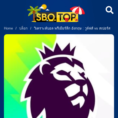
Home
/
บล็อก
/
วิเคราะห์บอล พรีเมียร์ลีก อังกฤษ : วูล์ฟส์ vs สเปอร์ส