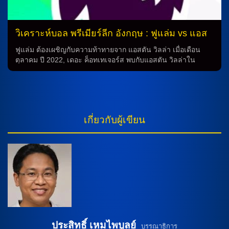
และอาจจำเป็นต้องพักตลอดช่วงที่เหลือของฤดูกาลด้วย แอนโธนี่
กอร์ดอนก็คาดว่าจะต้องพักเนื่องจากปัญหาที่เกิดขึ้นในสะโพก
เช่นเดียวกับ เอมิล คราฟท์ และ ฟาเบียน แชร์ ซึ่งยังคงติดโทษ
วิเคราะห์บอล พรีเมียร์ลีก อังกฤษ : ฟูแล่ม vs แอส
แบนอยู่ ทีมอาร์เซนัลจะเล่นในระบบ 4-3-3 โดยมีดาบิด […]
ตัน วิลล่า
ฟูแล่ม ต้องเผชิญกับความท้าทายจาก แอสตัน วิลล่า เมื่อเดือน
ตุลาคม ปี 2022, เดอะ ค็อทเทเจอร์ส พบกับแอสตัน วิลล่าใน
พรีเมียร์ลีก และต้องรับเสียนับถือว่าเป็นการแพ้ที่ยากจะลืมไปได้
เพียง 2 จาก 13 เกมเหย้าแรก แต่ปัจจุบัน ฟูแล่มกำลังเผชิญกับ
ระดับความยากลำบากที่สูงขึ้น เมื่อพบกันอีกครั้งในคราวนี้
สถานการณ์ทีม ในการเตรียมงานสำหรับการแข่งขันนี้, มาร์โก ซิ
ลวาและเควิน และ เคนนี่ เตเต้จะไม่สามารถเข้าร่วมในเกมนี้
เกี่ยวกับผู้เขียน
เนื่องจากอาการบาดเจ็บที่พวกเขาได้รับ ในทางตรงกันข้าม, อเล็ก
ซ์ อิโวบี้ก็ยังต้องรอการประเมินความพร้อมก่อนการแข่งขัน
เนื่องจากปัญหาที่ต้นขาซึ่งเกิดขึ้นจากเกมเสมอกับ เบรนท์ฟอร์ด
ในสัปดาห์ที่แล้ว การทำนาย เมื่อพิจารณาถึงประสิทธิภาพของทีม
ทั้งสอง วิลล่า มีความมั่นใจจากการเอาชนะฟูแล่มในครั้งที่ผ่านมา
ซึ่งเป็นครั้งที่ 6 ติดต่อกัน และต้องยอมพ่ายก่อนเหย้าในเดือน
ตุลาคม ปี 2022 อย่างจริงจัง ในขณะที่ฟูแล่มก็ต้องพักผ่อนจาก
บาดเจ็บของบูบาการ์ กามาร่าและปัญหาความฟิตของอาลีสซง
การทำนายแสดงให้เห็นว่า โอลลี่ วัตกิ้นส์จะเป็นตัวเปิดบอลอย่าง
สำคัญ โดยเขาได้ทำประตูใน 5 นัดหลังสุดที่ลงเล่น และยิงได้ 6
ลูกจาก […]
ประสิทธิ์ เหมไพบูลย์
บรรณาธิการ