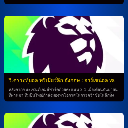
ชนะอยู่ที่ 3 ครั้งจากทั้งหมด 17 ครั้งที่เจอกัน ซึ่งอาจจะดูเหนื่อยแต่
ก็ไม่ควรละเลยทีมเสมอกัน 5 ครั้งและแพ้ไป 9 ครั้ง เนื่องจากมีรูป
เกมที่ดีเมื่อเล่นในลอนดอนสเตเดี้ยม โดยชนะได้ 2 ครั้ง และเสมอ
1 ครั้ง นูโน่ ซานโต ไม่มีปัญหาผู้เล่นบาดเจ็บ นูโน่ ซานโต กุนซือ
ชาวโปรตุเกส เป็นผู้จัดการทีมขุนค้อนที่ยืนหนึ่งอยู่ในที่ 2 ของ
ตารางการแข่งขัน และทีมของเขาไม่มีปัญหาใดๆเรื่องผู้เล่นบาด
เจ็บในทีมชุดใหญ่ แม้แต่รายเดียว ทั้งนี้เพราะสภาพทีมอยู่สมบูรณ์
แข็งแรงอย่างที่สุด คาลลั่ม วิลสัน มีสถิติทำไป 8 ประตูจาก 7 นัด
แม้ว่า คัลลั่ม วิลสัน จะมีสถิติทำไป 8 ประตูจาก 7 นัดในพรีเมียร์
ลีกเมื่อพบกับ เอฟเวอร์ตัน โดยเขาคาดว่า ตาตี้ […]
วิเคราะห์บอล พรีเมียร์ลีก อังกฤษ : อาร์เซน่อล vs
นิวคาสเซิ่ล
หลังจากชนะเซนต์เจมส์พาร์คด้วยคะแนน 2-1 เมื่อเดือนกันยายน
ที่ผ่านมา ทีมปืนใหญ่กำลังมองหาโอกาสในการคว้าชัยในลีกทั้ง
สองนัดเหนือทีมนิวคาสเซิ่ลในซีซั่นเดียวกัน นี่เป็นครั้งแรกที่ทีม
ทำนายฟุตบอลได้รับการพิจารณาในฤดูกาล 2020-21 ทีมนิวคาส
เซิ่ลกำลังรอคอยเพื่อดูว่า นักเตะสำคัญอย่างบูคาโย่ซาก้า (น่อง)
จะพร้อมที่จะกลับมาเล่นหรือไม่ นอกจากนี้ มิเกล อาร์เตต้ากุนซือ
ชาวสเปนก็ยังมีความสงสัยว่า นักเตะอื่นๆเช่น ริคคาร์โด้ คาลาฟิ