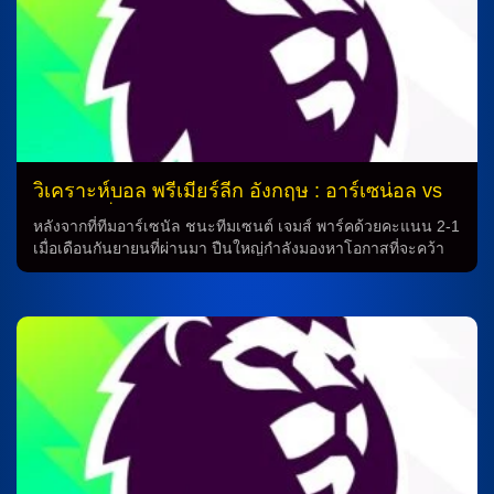
ออรี่และยูเรียน ทิมเบอร์ จะเข้าสู่สนามเหมือนเดิมหรือไม่ ซึ่งรวม
ถึงมิเกล เมรีโน่ที่กำลังฟื้นฟูจากการผ่าตัดเท้า สโตคฮอม ไม่เคย
ชนะเลยใน 13 ครั้งที่เขาเยือนสนามของอาร์เซน่อลในพรีเมียร์ลีก
(11 เสมอ 1 แพ้) และทำได้เพียงประตูเดียวจาก 9 ครั้งที่เขาเยือน
สนามของเอมิเรตส์ สเตเดี้ยม กุนซือ เอ็ดดี้ ฮาวยังคงไม่มีทิโน่ ลิฟ
ราเมนโต้ที่บาดเจ็บจากการแข่งขันกับ บอร์นมัธ และเป็นไปได้ว่า
เขาอาจจะต้องพักเพื่อรักษาตัวอย่างต่อไปในฤดูกาล แอนโทนี่ กอร์
ดอนก็ยังมีปัญหาด้านสุขภาพเช่นกัน เช่นเดียวกับเอมิล คราฟธ์
และฟาเบียน แชร์ ในขณะที่ โชเอลินตอน ยังคงต้องทำการติด
วิเคราะห์บอล พรีเมียร์ลีก อังกฤษ : อาร์เซน่อล vs
โทษแบน ทีมอาร์เซน่อลจะเข้าสู่เกมอย่างแข็งแรง โดยมีฟอร์มที่ดี
นิวคาสเซิ่ล
อย่างต่อเนื่อง แม้ว่าเขาจะต้องเล่นในสนามเหย้า แต่ก็จะไม่ได้เป็น
หลังจากที่ทีมอาร์เซนัล ชนะทีมเซนต์ เจมส์ พาร์คด้วยคะแนน 2-1
เรื่องง่าย ทีมนิวคาสเซิ่ลยูไนเต็ดอาจจะไม่มีผลงานที่ดีจากทำนาย
เมื่อเดือนกันยายนที่ผ่านมา ปืนใหญ่กำลังมองหาโอกาสที่จะคว้า
ฟุตบอล แต่ยังมีจุดเด่นที่สามารถทำให้เขากลับมาได้อย่างมี
ชัยในลีกทั้งสองนัดอีกครั้ง เมื่อพวกเขาเผชิญหน้ากับทีมนิวคาส
ประสิทธิภาพ ดังนั้น เราคาดว่าเรทเปิดในการเดิมพันอาจจะ
เซิลในฤดูกาลเดียวกัน ซึ่งเป็นครั้งแรกตั้งแต่ปี 2020-21 ทัพแข็ง
เอาชนะทีมนิวคาสเซิ่ลแม้ว่าโอกาสในการแพ้หรือเบาดายจาก
ของทีมอาร์เซนัลยังคงมั่นใจในการทำนายเพราะมิเกล อาร์เตต้า
การบาดเจ็บจะน้อยมาก นอกจากนี้ […]
กุนซือชาวสเปนมีความสงสัยว่า บูคาโย่ ซาก้าจะพร้อมกลับมา
หรือไม่ นอกจากนี้ ริคคาร์โด้ คาลาฟิออรี่ และ ยูรเรียน ทิมเบอร์ยัง
คงเพิ่มความมั่นใจในทีม เหมือนเดิม รวมถึง มิเกล เมรีโน่ที่กำลัง
ฟื้นตัวจากการผ่าตัดเท้า สำหรับทีมสาลิกาดงยังไม่ได้รับชัยจาก
การแข่งขันตั้งแต่ 13 ครั้งที่มาเยือนสนามของทีมอาร์เซนัลใน
พรีเมียร์ลีก (เสมอ 1 แพ้ 12) และได้เพียงประตูเดียวจากทีมเอมิ
เรตส์ สเตเดี้ยมใน 9 ครั้งที่ผ่านมา นอกจากนี้ กุนซือ เอ็ดดี้ ฮาวยัง
ไม่มีทิโน่ ลิฟราเมนโต้ที่บาดเจ็บโคนขาหนีบจากเกมแพ้ บอร์นมัธ