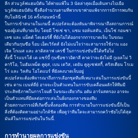
ลีก ส่วนวูล์ฟแฮมป์ตัน ได้พ่ายแพ้ใน 3 นัดล่าสุดเมื่อเดินทางไปเยือ
นวูล์ฟแฮมป์ตัน ซึ่งคือจำนวนตามที่พวกเขาพ่ายแพ้จากการมีการพบกัน
กับโมลินิวซ์ 16 ครั้งก่อนหน้านี้
ในการเข้าสนามในเกมนี้ สเปอร์สจะต้องหันมาพิจารณาถึงสถานการณ์
ของผู้เล่นที่บาดเจ็บ โดยมี โชเซ่ ซา, แซม จอห์นสตัน, เอ็นโซ่ กอนซา
เลซ และ แม็ตต์ โดเฮอร์ตี้ ที่ยังไม่ได้ออกจากการบาดเจ็บ ในขณะ
เดียวกันกุนซือ ร็อบ เอ็ดเวิร์ดส์ ยังไม่แน่ใจว่าจะสามารถใช้งาน แอง
เจิล โกเมส และ ลาดิสลาฟ เครชี่ ในการแข่งขันนี้ได้หรือไม่
ทั้งนี้ โรแบรโต้ เด แซร์บี้ กุนซือชาวอิตาลี คาดว่าจะยังไม่มี กูเยลโม่ วิ
คาริโอ, โมฮัมเหม็ด คูดุส, เบน เดวิส, เดยัน คูลูเซฟสกี้, คริสเตียน โรเม
โร่ และ วิลสัน โอโดแบร์ ที่ยังคงบาดเจ็บอยู่
สเปอร์สจะต้องพิจารณาถึงการเลือกชุดทีมที่เหมาะสมในการแข่งขันนี้
เช่น ดาน เบนท์ลี่ย์ อาจจะเป็นตัวแทนในการขับเคลื่อนผลักให้ทีมมี
ประสิทธิภาพในการโจมตี ในขณะเดียวกัน อดัม อาร์มสตรอง อาจจะ
เป็นตัวแทนที่มีผลต่อการเล่นในฝั่งกองกลางของทีม
ด้วยสถานการณ์ที่เกิดขึ้นทั้งสองทีม การทำนายในการแข่งขันนี้ก็เป็น
สิ่งที่ต้องติดตามอย่างใกล้ชิด เพื่อดูว่าทีมใดจะสามารถคว้าชัยไปได้สุด
มันส์ในการแข่งขันในวันนี้.
การทำนายผลการแข่งขัน