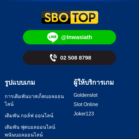
@lnwasiath
02 508 8798
รูปแบบเกม
ผู้ให้บริการเกม
Goldenslot
การเดิมพันบาสเก็ตบอลออน
ไลน์
Slot Online
Joker123
เดิมพัน กอล์ฟ ออนไลน์
เดิมพัน ฟุตบอลออนไลน์
พนันบอลออนไลน์