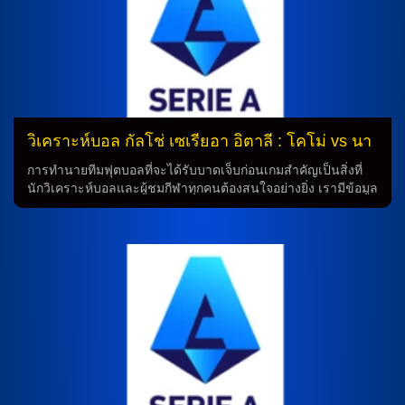
วิเคราะห์บอล กัลโช่ เซเรียอา อิตาลี : โคโม่ vs นา
โปลี
การทำนายทีมฟุตบอลที่จะได้รับบาดเจ็บก่อนเกมสำคัญเป็นสิ่งที่
นักวิเคราะห์บอลและผู้ชมกีฬาทุกคนต้องสนใจอย่างยิ่ง เรามีข้อมูล
สำคัญเกี่ยวกับนักเตะที่มีโอกาสปรากฏบาดเจ็บในเกมหน้าอย่าง
ระมัดระวัง โดยเฉพาะเจย์เดน แอดได, เซร์จี้ โรเบรโต้ และ เม
อร์กิม วอยโวด้า ทั้งสามคนมีโอกาสต้องถอดเสื้อจากการทำงานกับ
ทีมของพวกเขาและเข้าร่วมการเล่นเกมล้มเหลวในอนาคตที่เข้า
มาใกล้ชิด ทำนายทีมตัวแบนและตัวเจ็บ สำหรับทีมที่จะมีนักเตะ
ปรากฏบาดเจ็บที่สุดสำหรับการทำนายในเกมหน้า เรามีข้อมูล
เกี่ยวกับตำแหน่งและจำนวนนัดเกมที่เข้าร่วมของนักเตะแต่ละคน
ในทีม 4-2-3-1 นั้นมีเจย์เดน แอดได ในตำแหน่งกองหน้า และเซร์
จี้ โรเบรโต้ ในตำแหน่งกองกลาง รวมถึงเมอร์กิม วอยโวด้า ใน
ตำแหน่งกองหลัง ซึ่งทั้งสามคนจะต้องพักการเล่นเกมในอนาคต
การวางทัพของทีม ในเวลาเดียวกัน ทีม 3-4-2-1 ก็พบกับปัญหา