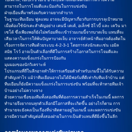
สามารถในการโจมตีและป้องกันในการแข่งขัน
ฝ่ายเยือนที่มาพร้อมกับความยากลำบาก
ในฐานะทีมเยือน ฟูลแหม อาจจะมีปัญหาเกี่ยวกับการบรรลุเป้าหมาย
เมื่อต้องใช้นักเตะสำคัญอย่าง เคนนี่ เตเต้, อเล็กซ์ อิโวบี้ และ เควิน มา
เซโด้ ซึ่งเพียงพอก็ยังไม่พร้อมที่จะเข้าร่วมเกมนี้จากบาดเจ็บ แทนที่จะ
เสียเวลาในการให้พ้นปัญหาบาดเจ็บ อาจารย์หัวหน้าทีมอาจต้องคิดใน
เรื่องการจัดวางทีมด้วยระบบ 4-2-3-1 โดยการส่งนักเตะเช่น เอมิล
สมิธ โรว์ อาจเป็นตัวเลือกที่ดีในการสร้างโอกาสในการโจมตีและ
แสดงความแข็งแกร่งในการป้องกัน
มุมมองของนักวิเคราะห์
โปรแกรมที่ถี่ในลีกอาจทำให้การเตรียมตัวสำหรับเกมนี้ไม่ได้รับความ
สำคัญเท่าไร แม้ว่าทีมเยือนอาจไม่ได้มีฟอร์มที่ดีเท่ากับทีมเจ้าบ้าน แต่
ทีมเยือนก็ยังมีความแข็งแกร่งในการแข่งขัน พร้อมที่จะท้าทายทีมเจ้า
บ้านอย่างไม่ควางจาง
ด้วยความเชื่อของทีมทั้งสองทีมที่ต้องการความสำเร็จในเกมนี้ ผลการ
ทำนายจึงยากจนทุกตัวเลือกมีโอกาสที่จะเกิดขึ้น อย่างไรก็ตาม การ
ทำนายจะยังคงเป็นเรื่องที่น่าติดตามอยู่ในเกมนี้ และผลการแข่งขัน
อาจมีความสำคัญต่อทั้งสองฝ่ายในการเป็นตัวแทนที่ดียิ่งขึ้นในลีก