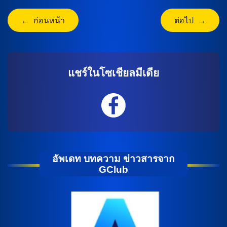
← ก่อนหน้า
ต่อไป →
แชร์ในโซเชียลมีเดีย
อัพเดท บทความ ข่าวสารจาก
GClub