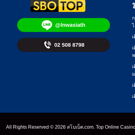
แข้งแนวรับที่บาดเจ็บยาวอยู่ก่อน
เยือน เบ
แล้ว พร้อมทัพเตรียมพร้อม หนุ่มเทา
เล่นโดยไ
เบนยามิน เซสโก้ แข้งแดนหน้าที่
ฟาบิโอ คา
ก
บาดเจ็บเข้ามาเป็นรายล่าสุด โดยจะ
โตนี่ มิ
@lnwasiath
วางระบบ 4-2-3-1 และมี บรีย็อง เอ็ม
สัน เนื
ไ
โบโม่ นำทัพในแดนหน้า การ
เจ็บรบก
ทำนายการเล่นของทั้งสองทีมนั้นยัง
พร้อมกับ
เ
คงเป็นความลับ […]
มิคเคล ด
02 508 8798
เ
พ
เ
ม
เ
เ
All Rights Reserved ©
2026
สโบเบ็ต.com. Top Online Casi