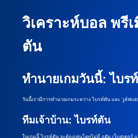
วิเคราะห์บอล พรีเม
ตัน
ทำนายเกมวันนี้: ไบรท์
วันนี้เรามีการทำนายเกมระหว่าง ไบรท์ตัน และ วูล์ฟแฮมป
ทีมเจ้าบ้าน: ไบรท์ตัน
ในเกมนี้ ไบรท์ตัน จะต้องเล่นโดยไม่มี อดัม เว็บสเตอร