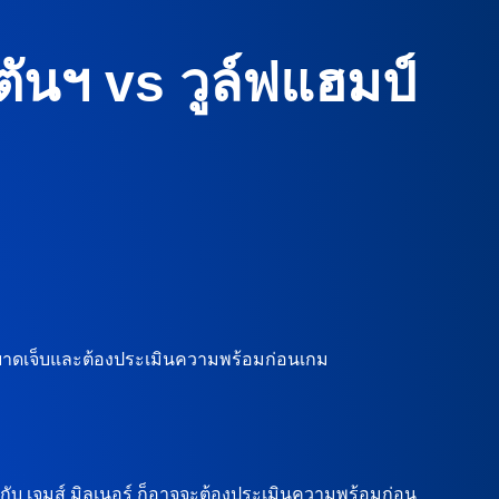
์ตันฯ vs วูล์ฟแฮมป์
อาการบาดเจ็บและต้องประเมินความพร้อมก่อนเกม
ซ กับ เจมส์ มิลเนอร์ ก็อาจจะต้องประเมินความพร้อมก่อน