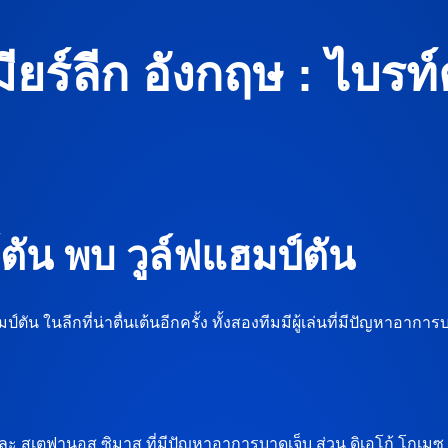
ียร์ลีก อังกฤษ : ไบรท
ตัน พบ วูล์ฟแฮมป์ตัน
์ตัน ในลีกที่น่าตื่นเต้นอีกครั้ง ทั้งสองทีมมีผู้เล่นที่มีปัญหา
์ และ สเตฟานอส ซิมาส ที่มีปัญหาอาการบาดเจ็บ ส่วน ดิเอโก้ โกเม