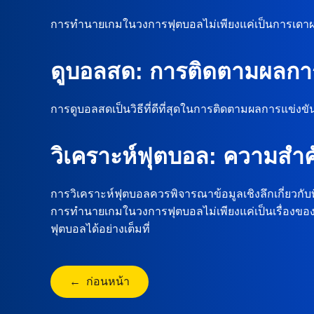
การทำนายเกมในวงการฟุตบอลไม่เพียงแค่เป็นการเดาผลการแข
ดูบอลสด: การติดตามผลการ
การดูบอลสดเป็นวิธีที่ดีที่สุดในการติดตามผลการแข่งขั
วิเคราะห์ฟุตบอล: ความสำคั
การวิเคราะห์ฟุตบอลควรพิจารณาข้อมูลเชิงลึกเกี่ยวกับ
การทำนายเกมในวงการฟุตบอลไม่เพียงแค่เป็นเรื่องของค
ฟุตบอลได้อย่างเต็มที่
← ก่อนหน้า