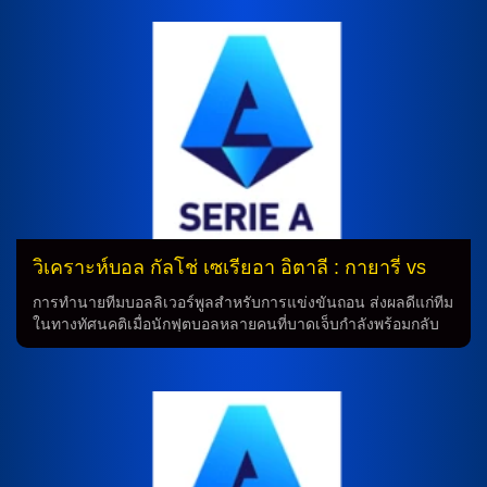
ยูไนเต็ด ที่มี 36 แต้มในการแข่งขัน กำลังหนีตาย และกำลัง
เตรียมตัวให้พร้อมเพื่อเปิดการเดินทางของทีมเข้าสู่ สเตเดี้ยม ใน
การต้อนรับการมาเยือนของทีม “ปืนใหญ่” อาร์เซน่อล ที่เป็นจ่าฝูง
ของพรีเมียร์ลีก และมีคะแนนที่สูงถึง 76 แต้ม ### สถิติการพบกัน
ในครั้งนี้ทีมทั้งสองจะพบกันในวันอาทิตย์ที่ 10 พฤษภาคม เวลา
22.30 น.ตามเวลาประเทศไทย โดยทีมอาร์เซน่อลจะมาจากการ
ชนะ 3 ครั้ง และแพ้ 2 ครั้งใน 5 นัดหลังสุด สำหรับทีมเหย้านี้ นัด
นี้จะเป็นการพบกันเป็นครั้งแรกของฤดูกาล “เดอะ กันเนอร์ส” โดย
ทีมเอมิเรตส์ สเตเดี้ยม […]
วิเคราะห์บอล กัลโช่ เซเรียอา อิตาลี : กายารี่ vs
อูดิเนเซ่
การทำนายทีมบอลลิเวอร์พูลสำหรับการแข่งขันถอน ส่งผลดีแก่ทีม
ในทางทัศนคติเมื่อนักฟุตบอลหลายคนที่บาดเจ็บกำลังพร้อมกลับ
มาสำรองที่เกมนี้ อย่างอาจรวมถึงมัตเตีย เฟลิซี่, ลูก้า มาซซิเตลลี่,
ริยาด อิดริสซี่, เลโอนาร์โด้ ปาโวเล็ตติ, เจนนาโร บอร์เรลลี่ และ
อเลสซานโดร เดโอล่า ที่บาดเจ็บในระบบ 4-5-1 แดนกลางวาง
จะกลับมาเล่นในเกมนี้ วิเคราะห์บอลดูบอลสด พบกับ ทีมลิเวอร์พูล
ที่ต้องพบกับทีมเชลซีในการแข่งขันถอน โดยทีมจะไม่มีคริสเตียน
คาบาเซเล่ ที่ติดโทษแบน นอกจากนี้ยังมีการตัดสินใจใช้ระบบ 3-
5-2 แดนกลางวาง ยาว มากขึ้นในเกมนี้ ขณะที่ทีมลิเวอร์พูลจะมี