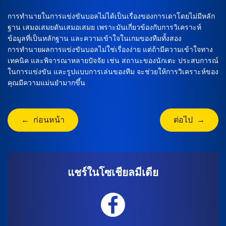
การทำนายในการแข่งขันบอลไม่ได้เป็นเรื่องของการเดาโดยไม่มีหลัก
ฐาน เสมอเสมยดันเสมอเสมย เพราะมันเกี่ยวข้องกับการวิเคราะห์
ข้อมูลที่เป็นหลักฐาน และความเข้าใจในเกมของทีมทั้งสอง
การทำนายผลการแข่งขันบอลไม่ใช่เรื่องง่าย แต่ถ้ามีความเข้าใจทาง
เทคนิค และพิจารณาหลายปัจจัย เช่น สถานะของนักเตะ ประสบการณ์
ในการแข่งขัน และรูปแบบการเล่นของทีม จะช่วยให้การวิเคราะห์ของ
คุณมีความแม่นยำมากขึ้น
← ก่อนหน้า
ต่อไป →
แชร์ในโซเชียลมีเดีย