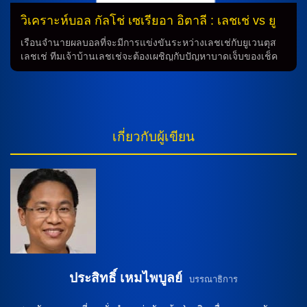
อย่าง บูลาเย่ ดิอา และ มัตเตีย ซัคคานญี่ ที่จะเป็นกำลังใจให้กับ
ทีม การเข้ารวมของทีม ทีมอินเตอร์ มิลานจะมีนักเตะหลายคน
วิเคราะห์บอล กัลโช่ เซเรียอา อิตาลี : เลชเช่ vs ยู
ที่มาช่วยเสริมทีมในเกมนี้ อย่าง โจเซฟ มาร์ติเนซ, ฟรานเชสโก้
เวนตุส
อาแซร์บี้, และ เฟเดริโก้ ดิมาร์โก้ ซึ่งจะเป็นประโยชน์ในการช่วย
เรือนจำนายผลบอลที่จะมีการแข่งขันระหว่างเลชเช่กับยูเวนตุส
เพิ่มความแข็งแกร่งให้กับทีมของเขา อย่างไรก็ตาม ทีมอีเวอร์ตันก็
เลชเช่ ทีมเจ้าบ้านเลชเช่จะต้องเผชิญกับปัญหาบาดเจ็บของเช็ค
ยังมีความพร้อมด้วยระบบ 3-5-2 และมีนักเตะคุณภาพอย่าง มาร์คุ
เครือ่า ซาดิก โฟฟาน่า และ เกียลอนดา กาสปาร์ ที่เป็นส่วนหนึ่ง
ส […]
ของการเล่นของทีม อย่างไรก็ตาม ลาเม็ก บันดา กองหน้ายังต้อง
ประเมินความพร้อมก่อนเกม แม้ว่าเขาจะมีชื่อในเกมนี้ ทีมเจ้าบ้าน
คาดหวังที่จะวางระบบ 4-2-3-1 และเน้นการรุกในเกมนี้ ด้วยการ
วาง ออมรี่ กันเดลมัน และ วาลิด เชดดิร่า ที่เป็นหัวหอกตัวเป้าของ
เกี่ยวกับผู้เขียน
ทีม ตัวแบนและตัวเจ็บของทีม ตัวเจ็บในทีมสามารถแบ่งได้เป็นตัว
เจ็บในกองหลังที่ประสบบาดเจ็บคือ เกียลอนดา กาสปาร์ และ ซา
ดิก โฟฟาน่า และ ตัวเจ็บในกองกลางคือ เมดอน เบริช่า ตัวจัดวาง
ในระบบ 4-2-3-1 ที่ทีมคาดหวังจะใช้คืนนี้ มีผู้เล่นอย่าง วลาดิมิโร
ฟัลโกเน่ ในประตู และ ดานิโล่ เวก้า, ยามิล ซีเบิร์ต, ติอาโก้ กาเบ
รียล, อันโตนิโน่ กัลโล ในกองหลัง และ อิลเบอร์ […]
ประสิทธิ์ เหมไพบูลย์
บรรณาธิการ