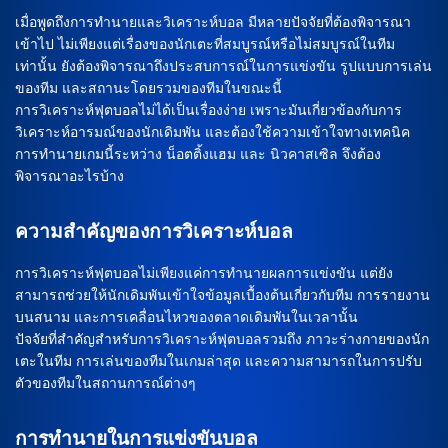
เมื่อพูดถึงการทำนายและวิเคราะห์บอล มีหลายปัจจัยที่ต้องพิจารณา
เข้าไป ไม่เพียงแต่เรื่องของนักเตะที่สมบูรณ์หรือไม่สมบูรณ์ในทีม
เท่านั้น ยังต้องพิจารณาถึงประสบการณ์ในการแข่งขัน รูปแบบการเล่น
ของทีม และสถานะโดยรวมของทีมในขณะนี้
การวิเคราะห์ฟุตบอลไม่ได้เป็นเรื่องง่าย เพราะมันเกี่ยวข้องกับการ
วิเคราะห์อารมณ์ของนักเดิมพัน และต้องใช้ความเข้าใจทางเทคนิค
การทำนายเกมนี้ระหว่าง น็อตติ้งแฮม และ นิวคาสเซิล จึงต้อง
พิจารณาอะไรบ้าง
ความสำคัญของการวิเคราะห์บอล
การวิเคราะห์ฟุตบอลไม่เพียงแค่การทำนายผลการแข่งขัน แต่ยัง
สามารถช่วยให้นักเดิมพันเข้าใจข้อมูลเบื้องต้นเกี่ยวกับทีม การรายงาน
บนสนาม และการเคลื่อนไหวของตลาดเดิมพันในเวลานั้น
ปัจจัยที่สำคัญสำหรับการวิเคราะห์ฟุตบอลรวมถึง ภาวะร่างกายของนัก
เตะในทีม การเล่นของทีมในเกมล่าสุด และความสามารถในการปรับ
ตัวของทีมในสถานการณ์ต่างๆ
การทำนายในการแข่งขันบอล