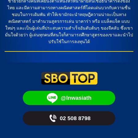
ชายวัยกลางคนที่เคยนั่งตำแหน่งหัวหน้าฝ่ายสินเชื่อธนาคารดังของ
ไทย และมีความสามารถทางคณิตศาสตร์ที่โดดเด่นบวกกับความชื่น
ชอบในการเดิมพัน ทำให้เขามักจะนำทฤษฎีความน่าจะเป็นทาง
คณิตศาสตร์ มาคำนวนสูตรการเล่น บาคาร่า หรือ แบล็คแจ็ค แบบ
ใหม่ๆ และเป็นผู้เล่นที่ประสบความสำเร็จอันดับต้นๆ ของจีคลับ ซึ่งเขา
มั่นใจด้วยว่า ผู้เล่นทุกคนที่สนใจก็สามารถศึกษาสูตรของเขาและนำไป
ปรับใช้ในการลงทุนได้
@lnwasiath
02 508 8798