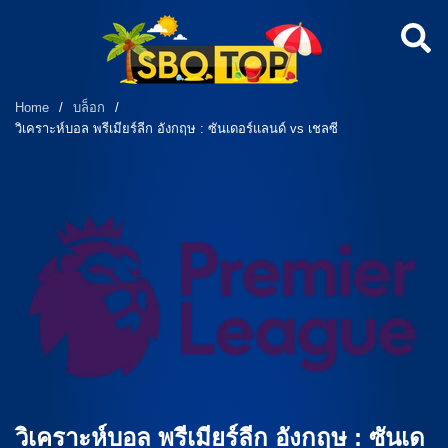
Home
/
บล็อก
/
วิเคราะห์บอล พรีเมียร์ลีก อังกฤษ : ซันเดอร์แลนด์ vs เชลซี
วิเคราะห์บอล พรีเมียร์ลีก อังกฤษ : ซันเด