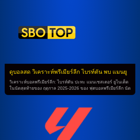
2 ทีมต้องการชัยชนะเพื่อเข้าไปในอันดับที่ดีที่สุดและเข้าร่วมการ
แข่งขันในถ้วยยุโรป การทำนายผลการแข่งขัน การทำนาย
สำหรับเกมนี้ค่อนข้างยาก เนื่องจากทั้ง 2 ทีมมีความสามารถใน
การแข่งขันอย่างดี ลิเวอร์พูล มีคะแนน 59 คะแนน ในที่ 5 ใน
ตาราง ในขณะที่เบรนท์ฟอร์ด มีคะแนน 52 ในที่ 9 การพบกันของ
ทั้งสองทีมในฤดูกาลนี้ ลิเวอร์พูล ชนะ 4 แพ้ 1 และการแพ้ที่พวก
เขาสูญเสียคือการแพ้ในการเยือน 2-3 ที่สนามเขามันฉวย ทีมและ
ผู้เล่น ลิเวอร์พูล นำโดย […]
ดูบอลสด วิเคราะห์พรีเมียร์ลีก ไบรท์ตัน พบ แมนยู
24 พ.ค.69
วิเคราะห์บอลพรีเมียร์ลีก: ไบรท์ตัน ปะทะ แมนเชสเตอร์ ยูไนเต็ด
ในนัดสุดท้ายของ ฤดูกาล 2025-2026 ของ ฟุตบอลพรีเมียร์ลีก นัด
ที่ 38 ทีม “นกนางนวล” ไบรท์ตัน อันดับ 7 จะพบกับทีม “ปีศาจ
แดง” แมนเชสเตอร์ ยูไนเตเดี้ยม อันดับ 3 ในสนามเหย้าของทีม
นกนางนวล ณ สเตเดี้ยม เมืองแมนเชสเตอร์ ในวันอาทิตย์ที่ 24
พฤษภาคม ตามตารางการแข่งขันที่เป็นที่รอคอย สถิติการพบกัน
จากสถิติการพบกันของทั้งสองทีมใน 5 นัดหลังสุด ไบรท์ตัน ได้
ชนะ 3 การแข่งขัน และแพ้ 2 โดยในการพบกันครั้งล่าสุดก็
เป็นการแพ้ที่สนามของ โอลด์ แทรฟฟอร์ด ในศึกเอฟเอ คัพ รอบ 3
เดือนมกราคมที่ผ่านมา ในขณะเดียวกัน แมนเชสเตอร์ ยูไนเตเดี้ย