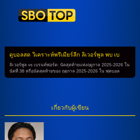
แข้งตัวรุกที่บาดเจ็บอยู่ก่อนแข้งอื่น ส่วนทาง เจมี่ กิตเท่นส์, มาโล
กุสโต้, เจา เปโดร และ โรเมโอ ลาเวีย ยังต้องประเมินความพร้อม
ก่อนเกม. วิเคราะห์บอล ทีมเยือน เชลซี คาดว่าจะเล่นในระบบ 3-
4-2-1 พร้อมเริ่มต้นเอสเตเวา วิลเลี่ยน ที่อาจพ้นสภาพบาดเจ็บก่อน
และใช้เลียม ดีแล็ป ยืนค้ำในแดนหน้า. ในขณะเดียวกัน ซันเดอร์
แลนด์ คาดว่าจะวางระบบ 4-2-3-1 และมีไบรอัน บร็อบบี้ย์ ลงลุ้น
สกอร์. คาดการณ์ผล ซันเดอร์แลนด์ กำลังเป็นทีมที่มั่นใจหลังได้
เริ่มต้นปีตกมา 3 เกมติดกันโดยไม่เสียหนึ่งเกม. ในขณะที่เชลซี มี
ฟอร์มนอกบ้านที่ไม่ดีเลิก ไม่ชนะใครในลีก 4 […]
ดูบอลสด วิเคราะห์พรีเมียร์ลีก ลิเวอร์พูล พบ เบ
รนท์ฟอร์ด 24 พ.ค.69
ลิเวอร์พูล vs เบรนท์ฟอร์ด: นัดสุดท้ายแห่งฤดูกาล 2025-2026 ใน
นัดที่ 38 หรือนัดสุดท้ายของ ฤดูกาล 2025-2026 ใน ฟุตบอล
พรีเมียร์ลีก ทีม “หงส์แดง” ลิเวอร์พูล ที่อยู่ในอันดับที่ 5 พบกับทีม
“ผึ้งน้อย” เบรนท์ฟอร์ด ที่อยู่ในอันดับที่ 9 ในตารางคะแนน โดยทั้ง
2 ทีมต้องการชัยชนะเพื่อเข้าไปในอันดับที่ดีที่สุดและเข้าร่วมการ
แข่งขันในถ้วยยุโรป การทำนายผลการแข่งขัน การทำนาย
สำหรับเกมนี้ค่อนข้างยาก เนื่องจากทั้ง 2 ทีมมีความสามารถใน
เกี่ยวกับผู้เขียน
การแข่งขันอย่างดี ลิเวอร์พูล มีคะแนน 59 คะแนน ในที่ 5 ใน
ตาราง ในขณะที่เบรนท์ฟอร์ด มีคะแนน 52 ในที่ 9 การพบกันของ
ทั้งสองทีมในฤดูกาลนี้ ลิเวอร์พูล ชนะ 4 แพ้ 1 และการแพ้ที่พวก
เขาสูญเสียคือการแพ้ในการเยือน 2-3 ที่สนามเขามันฉวย ทีมและ
ผู้เล่น ลิเวอร์พูล นำโดย […]