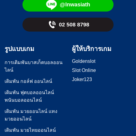
@lnwasiath
02 508 8798
รูปแบบเกม
ผู้ให้บริการเกม
Goldenslot
การเดิมพันบาสเก็ตบอลออน
ไลน์
Slot Online
Joker123
เดิมพัน กอล์ฟ ออนไลน์
เดิมพัน ฟุตบอลออนไลน์
พนันบอลออนไลน์
เดิมพัน มวยออนไลน์ แทง
มวยออนไลน์
เดิมพัน มวยไทยออนไลน์