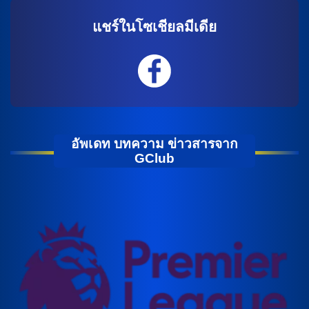
แชร์ในโซเชียลมีเดีย
อัพเดท บทความ ข่าวสารจาก
GClub