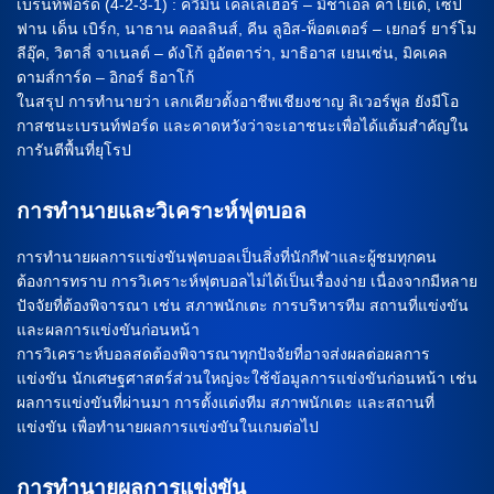
เบรนท์ฟอร์ด (4-2-3-1) : ควีมิน เคลเลเฮอร์ – มิชาเอล คาโยเด้, เซ็ป
ฟาน เด็น เบิร์ก, นาธาน คอลลินส์, คีน ลูอิส-พ็อตเตอร์ – เยกอร์ ยาร์โม
ลีอุ๊ค, วิตาลี่ จาเนลต์ – ดังโก้ อูอัตตาร่า, มาธิอาส เยนเซ่น, มิคเคล
ดามส์การ์ด – อิกอร์ ธิอาโก้
ในสรุป การทำนายว่า เลกเคียวตั้งอาชีพเชียงชาญ ลิเวอร์พูล ยังมีโอ
กาสชนะเบรนท์ฟอร์ด และคาดหวังว่าจะเอาชนะเพื่อได้แต้มสำคัญใน
การันตีพื้นที่ยุโรป
การทำนายและวิเคราะห์ฟุตบอล
การทำนายผลการแข่งขันฟุตบอลเป็นสิ่งที่นักกีฬาและผู้ชมทุกคน
ต้องการทราบ การวิเคราะห์ฟุตบอลไม่ได้เป็นเรื่องง่าย เนื่องจากมีหลาย
ปัจจัยที่ต้องพิจารณา เช่น สภาพนักเตะ การบริหารทีม สถานที่แข่งขัน
และผลการแข่งขันก่อนหน้า
การวิเคราะห์บอลสดต้องพิจารณาทุกปัจจัยที่อาจส่งผลต่อผลการ
แข่งขัน นักเศษฐศาสตร์ส่วนใหญ่จะใช้ข้อมูลการแข่งขันก่อนหน้า เช่น
ผลการแข่งขันที่ผ่านมา การตั้งแต่งทีม สภาพนักเตะ และสถานที่
แข่งขัน เพื่อทำนายผลการแข่งขันในเกมต่อไป
การทำนายผลการแข่งขัน