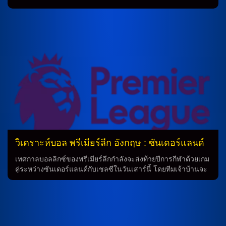
โดยทีมเจ้าบ้าน ฟูแล่ม จะต้องเสียใช้งานสี่นักเตะหลักด้วยอาการ
บาดเจ็บและการติดโทษ ซึ่งอาจส่งผลกระทบต่อประสิทธิภาพของ
ทีมในเกมนี้ ทีมฟูแล่ม ฟูแล่ม คาดการณ์ว่าจะวางระบบ 4-2-3-1
โดยมี ราอูล ฆิเมเนซ เริ่มต้นในด้านหน้า และเลือกใช้งาน แฮร์รี่
วิลสัน, เอมิล สมิธ โรว์ และ ซามูเอล ชุควูเอเซ่ ในสายรอง
สำหรับตัวแบนที่จะขาดสามนักเตะหลัก ได้แก่ โยอาคิม แอนเดอร์
สัน, อเล็กซ์ อิโวบี้ และ เควิน ที่มีปัญหาอาการบาดเจ็บ ทีมนิวคาส
เซิ่ล ทีมเยือน นิวคาสเซิ่ล ก็ไม่พ่ายแพ้เมื่อเข้ามาในเกมนี้ พวกเขา
จะต้องเสียใช้งาน อีกหลายนักเตะหลักเช่น เอมิล คราฟธ์, ฟา
เบียน ชาร์ และ วาเลนติโน่ ลิฟราเมนโต้ ที่ยังไม่พร้อมสำหรับการ
เล่น เช่นเดียวกับ ลูอิส ไมลีย์ ที่จะขาดเป็น กองกลาง […]
วิเคราะห์บอล พรีเมียร์ลีก อังกฤษ : ซันเดอร์แลนด์
vs เชลซี
เทศกาลบอลลิกซ์ของพรีเมียร์ลีกกำลังจะส่งท้ายปีการกีฬาด้วยเกม
คู่ระหว่างซันเดอร์แลนด์กับเชลซีในวันเสาร์นี้ โดยทีมเจ้าบ้านจะ
พบกับความท้าทายจากทีมเยือนที่พร้อมต่อสู้อย่างไม่ยั้ง. การ
ทำนายเตรียมเกม เจ้าบ้าน ซันเดอร์แลนด์ พลาดใช้งาน แดเนี่ยล
บัลลาร์ด ที่ยังต้องชดใช้โทษแบนอย่างต่อเนื่อง ส่วนตัวเจ็บจะ
เหลือเพียงแค่ โรเมน มันเดิ้ล ที่บาดเจ็บเพียงรายเดียวเท่านั้น.
ส่วนเชลซี ยังต้องพร้อมรับความท้าทายเมื่อไม่มีเอสเตเวา วิลเลี่ยน