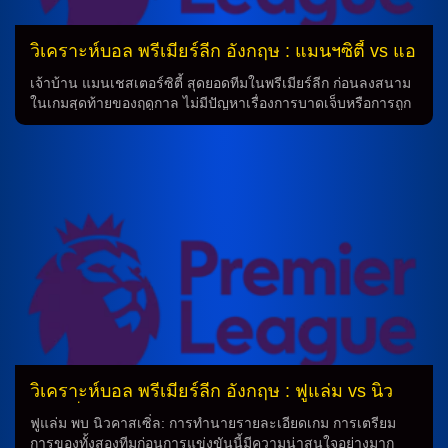
วิเคราะห์บอล พรีเมียร์ลีก อังกฤษ : แมนฯซิตี้ vs แอ
สตัน วิลล่า
เจ้าบ้าน แมนเชสเตอร์ซิตี้ สุดยอดทีมในพรีเมียร์ลีก ก่อนลงสนาม
ในเกมสุดท้ายของฤดูกาล ไม่มีปัญหาเรื่องการบาดเจ็บหรือการถูก
ตัดสิทธิ์เข้ามาให้ทำนาย ประวัติการพบกันระหว่างทีม แมนเชส
เตอร์ซิตี้ และ แอสตัน วิลล่า ในทางผลการแข่งขันก็เป็นเรื่องที่น่า
สนใจและคาดการณ์การเกมนี้กันได้ เตรียมส่งทัพ ทีมเจ้าบ้าน
แมนเชสเตอร์ซิตี้ เตรียมส่งทัพโดยมีแบร์นาร์โด ซิลวา, รายาน
แชร์กี และ เฌเรมี่ โดกู ออกสเตาร์ตเป็นสามประสานแนวรุก โดย
มี เออร์ลิ่ง ฮาลันด์ ออกสเตาร์ตเป็นตำแหน่งหัวหอก ทีมคาดว่าจะ
ใช้ระบบ 4-2-3-1 เพื่อส่งทัพในเกมสุดท้าย ทีมเยือน ในฝั่งทีมเยือน
แอสตัน วิลล่า ยังไม่พร้อมใช้งาน อาลิสซอน, บูบาก้าร์ กามาร่า
และ อมาดู โอนาน่า ที่บาดเจ็บอยู่ ทีมคาดว่าจะใช้ระบบ 4-2-3-1
โดยมี โอลลี่ วัตกิ้นส์ หัวหอกตัวเป้า ในแดนหน้า แชมป์ยุโรป
พร้อมลุย แม้ว่า แชมป์ยุโรป อาจจะได้ความสำคัญไปแล้ว แต่เกม
สุดท้ายในบ้านของ แมนเชสเตอร์ซิตี้ […]
วิเคราะห์บอล พรีเมียร์ลีก อังกฤษ : ฟูแล่ม vs นิว
คาสเซิ่ล
ฟูแล่ม พบ นิวคาสเซิ่ล: การทำนายรายละเอียดเกม การเตรียม
การของทั้งสองทีมก่อนการแข่งขันนี้มีความน่าสนใจอย่างมาก