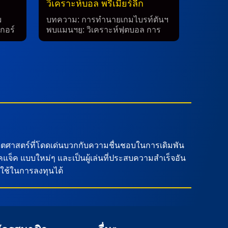
วิเคราะห์บอล พรีเมียร์ลีก
อังกฤษ : ไบรท์ตันฯ vs แมนฯยู
ม
บทความ: การทำนายเกมไบรท์ตันฯ
กอร์
พบแมนฯยู: วิเคราะห์ฟุตบอล การ
 ใน
ทำนายสถานการณ์ทีม ในการ
ญ่
ทำนายการแข่งขันระหว่างทีมไบรท์
่
ตันฯ และแมนฯยู เราเห็นได้ว่าทั้ง
อง
สองทีมมีสถานการณ์ทีมที่แตกต่าง
ของ
กันอย่างชัดเจน ทีมเจ้าบ้าน: ไบรท์
าร
ตันฯ ทีมเจ้าบ้านจะต้องลังเลในการ
รับ
ต่อสู้โดยไม่มีนักเตะกลุ่มใหญ่เช่น ส
็อต
เตฟานอส ซิมาส และ อดัม เว็บส
เตอร์ ที่ยังไม่พร้อมสำหรับการ
กับ
แข่งขัน เพิ่มเติมยังมีคาโอรุ มิโตมะ
ะ
ที่เป็นแขนงที่สำคัญที่ต้องพักผ่อน
ตศาสตร์ที่โดดเด่นบวกกับความชื่นชอบในการเดิมพัน
์แดน
จากการบาดเจ็บหนัก ทีมเยือน:
็ค แบบใหม่ๆ และเป็นผู้เล่นที่ประสบความสำเร็จอัน
ล เมย์
แมนฯยู ส่วนทีมเยือนไม่มีรายงาน
บใช้ในการลงทุนได้
ำให้
การบาดเจ็บหรือการห้ามการ
ช้นัก
แข่งขัน ดังนั้นพวกเขาจะมีทีม
ะเกม
แข่งขันที่แข็งแรงและพร้อมสำหรับ
์ก
การท้าทายที่จะเกิดขึ้น วิเคราะห์
ลือก
การเล่น เมื่อพิจารณาการเล่นของ
ส์, เล
ทั้งสองทีม เราพบว่าทีมแมนฯยูอาจ