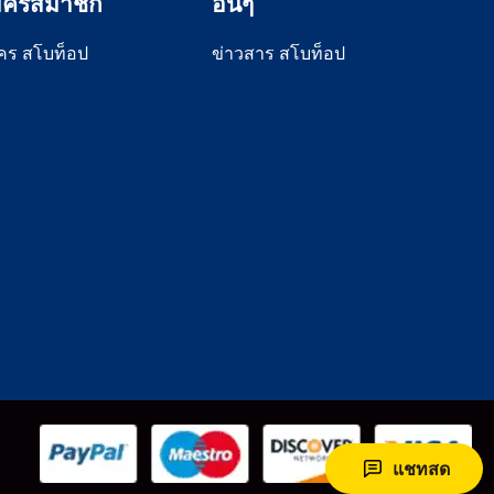
ัครสมาชิก
อื่นๆ
โธนี่
จะมีประสิทธิภาพดีกว่าทีมไบรท์
 เฟล
ตันฯ จากภาพรวมของฟอร์มและ
คร สโบท็อป
ข่าวสาร สโบท็อป
สถานการณ์ทีม การจัดทัพทีม ทีม
เอ็ด
ไบรท์ตันฯ คาดว่าจะจัดทัพด้วยระบบ
4-2-3-1 โดยมีแนวรุกแขนงหลักคือ
เจ็ค ฮินเชลวู้ด และ แดนนี่ เวลแบ็ค
ซึ่งเป็นนักยิงประตูหลัก ในขณะ
เดียวกัน ทีมแมนฯยู คาดว่าจะจัดทัพ
ด้วยระบบเดียวกัน 4-2-3-1 โดยมี บรู
โน่ แฟร์นานเดส เป็นหัวหอกของทีม
การทำนายผลการแข่งขัน จาก
สถานการณ์และการเล่นของทั้งสอง
ทีม เราคาดว่าทีมแมนฯยูจะมี
ประสิทธิภาพดีกว่าและคาดว่าพวก
เขาจะสามารถเอาชนะทีมไบรท์ตันฯ
ดังนั้น หากคุณเป็นแฟนพนันฟุตบอล
อย่าลืมติดตามการแข่งขันระหว่าง
ทีมไบรท์ตันฯ และแมนฯยู เพื่อดู
ว่าการทำนายของคุณเป็นจริงหรือ
ไม่ […]
แชทสด