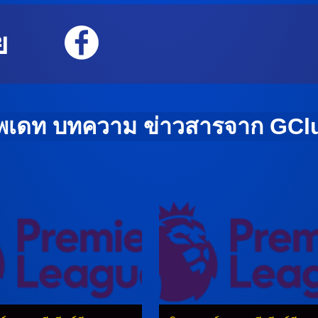
ย
ัพเดท บทความ ข่าวสารจาก GCl