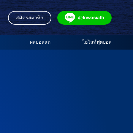
@lnwasiath
สมัครสมาชิก
ผลบอลสด
ไฮไลท์ฟุตบอล