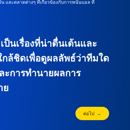
น และตลาดต่างๆ ที่เกี่ยวข้องกับการพนันบอล ที่
เรื่องที่น่าตื่นเต้นและ
ล้ชิดเพื่อดูผลลัพธ์ว่าทีมใด
อลและการทำนายผลการ
่าย
ต่อไป →