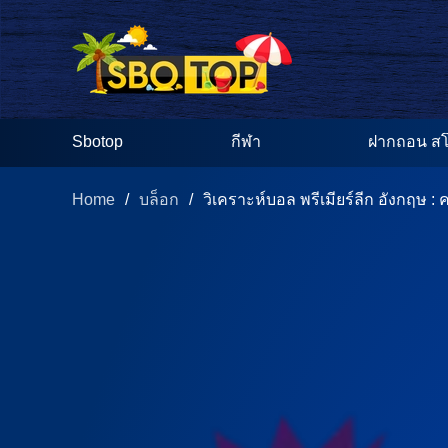
Sbotop
กีฬา
ฝากถอน สโ
Home
/
/
บล็อก
วิเคราะห์บอล พรีเมียร์ลีก อังกฤษ :