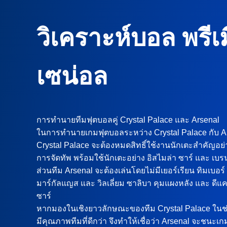
วิเคราะห์บอล พรีเม
เซน่อล
การทำนายทีมฟุตบอลคู่ Crystal Palace และ Arsenal
ในการทำนายเกมฟุตบอลระหว่าง Crystal Palace กับ Ar
Crystal Palace จะต้องหมดสิทธิ์ใช้งานนักเตะสำคัญอย่าง ช
การจัดทัพ พร้อมใช้นักเตะอย่าง อิสไมล่า ซาร์ และ เบรน
ส่วนทีม Arsenal จะต้องเล่นโดยไม่มีเยอร์เรียน ทิมเบอร
มาร์กัลแญส และ วิลเลี่ยม ซาลิบา คุมแผงหลัง และ ดี
ซาร์
หากมองในเชิงยาวลักษณะของทีม Crystal Palace ในช่วงเ
มีคุณภาพทีมที่ดีกว่า จึงทำให้เชื่อว่า Arsenal จะชนะ