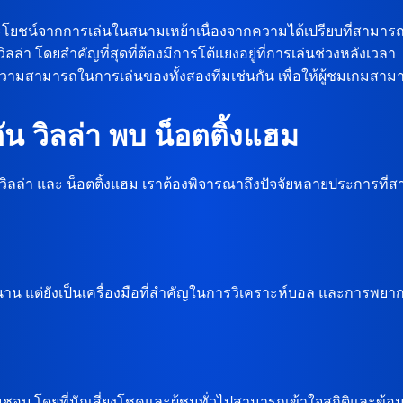
ระโยชน์จากการเล่นในสนามเหย้าเนื่องจากความได้เปรียบที่สามารถเ
่า โดยสำคัญที่สุดที่ต้องมีการโต้แยงอยู่ที่การเล่นช่วงหลังเวลา
ความสามารถในการเล่นของทั้งสองทีมเช่นกัน เพื่อให้ผู้ชมเกมสา
น วิลล่า พบ น็อตติ้งแฮม
ิลล่า และ น็อตติ้งแฮม เราต้องพิจารณาถึงปัจจัยหลายประการที่ส
น แต่ยังเป็นเครื่องมือที่สำคัญในการวิเคราะห์บอล และการพยาก
นชอบ โดยที่นักเสี่ยงโชคและผู้ชมทั่วไปสามารถเข้าใจสถิติและข้อม