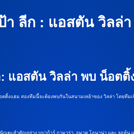
้า ลีก : แอสตัน วิลล่
แอสตัน วิลล่า พบ น็อตติ
ิ้งแฮม สองทีมนี้จะต้องพบกันในสนามเหย้าของ วิลล่า โดยทีมเจ้าบ
ีนักเตะสำคัญอย่าง บูบาก้าร์ กามาร่า, อมาดู โอนาน่า และ จอห์น แ