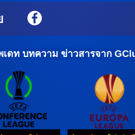
ย
ัพเดท บทความ ข่าวสารจาก GCl