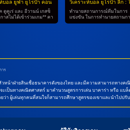
ห์บอล ยูฟ่า ยูโรป้า คอน
วิเคราะห์บอล ยูโรป้า ลีก :
์ ลีก : คริสตัล พาเลซ
วร์ก vs บราก้า
 ดูคูเร่ และ อีวานน์ เกสซ็
ทำนายสถานการณ์ทีมในการ
ตอร์ โดเน็ทส์ค
อกาสไม่ได้เข้าร่วมเกม** คา
แข่งขัน ในการทำนายสถานกา
บอร์เล่นแข้งขาดเล็กน้อย
ทีมในการแข่งขัน ทีมนายใหญ่ 
่งขัน เมื่อ ชีค ดูคูเร่, อี
เลี่ยน ชูสเตอร์ กำลังเตรียมคว
สซ็องด์ และ เอดดี้ เอ็นเค
พร้อมในการเอาชนะทีมของน
ีการบาดเจ็บ ซึ่งอาจทำให้
ใหญ่ ชาเลเคโนฟ ซานัต นูรี มู่ล
ม่สามารถเข้าร่วมเกมได้
การแข่งขันต่อเนื่อง การเตรีย
้ ดานีโล่ อูด็อด ก็มีปัญหา
ของทีมนายใหญ่ ยูเลี่ยน ชูสเตอ
ที่อาจทำให้เขาไม่สามารถ
นายใหญ่ ยูเลี่ยน ชูสเตอร์ กำลั
หนึ่งของทีมในการแข่งขันนี้
แพร่แผนการเล่นที่คาดหวังว่า
แข่งขัน** ทีมคริสตัล พาเลซ
ช่วยให้พวกเขาทำเต็มความ
การ
บการเล่น 3-4-3 ในเกมนี้
สามารถในเกมนี้ โดยมี ยูอิโตะ 
หลักที่ดัม วาร์ตัน และมี
เป็นหัวหน้าในการสร้างสรรค์
งหัวหน้าฝ่ายสินเชื่อธนาคารดังของไทย และมีความสามารถทางคณิ
ปป์-มาเตต้า และ อิสไมลาร์
และมี อิกอร์ มาตาโนวิช เป็น
ะเป็นทางคณิตศาสตร์ มาคำนวนสูตรการเล่น บาคาร่า หรือ แบล็คแจ
เยเรเมี่ ปิโน่ ในฝั่งแนวรุก
หน้าตัวเป้า การเตรียมการของ
จด้วยว่า ผู้เล่นทุกคนที่สนใจก็สามารถศึกษาสูตรของเขาและนำไปปรั
ร์ นั้น จะใามระบบการเล่น
นายใหญ่ ชาเลเคโนฟ ซานัต นูรี ม
ยมีแกนหลักที่ดมิโทร ครี
ในขณะเดียวกันทีมนายใหญ่ ช
มี ลาสซิน่า ตราโอเร่ และ
เลเคโนฟ ซานัต นูรี มู่ลี่ ก็ไม่ย
ด้ และ เปดรินโญ่ ในฝั่งแนว
และกำลังเตรียมการเพื่อทวงคื
รทำนาย** […]
ความได้เปรียบ โดยมี ฟราน นา
โร่ เป็นกองหน้าตัวเป้า และมี ล