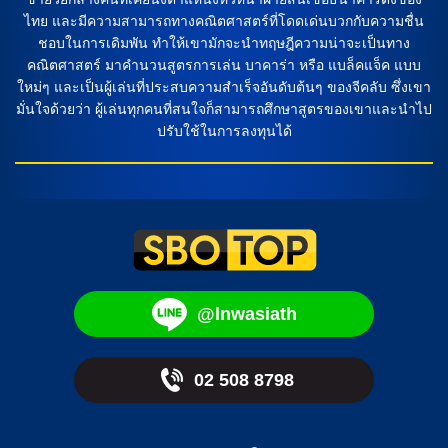
ตื่นเต้น. ทั้งสองฝ่ายจะต้องมีความพร้อมที่จะทำทุกสิ่งเพื่อคว้า
ไทย และมีความสามารถทางคณิตศาสตร์ที่โดดเด่นบวกกับความชื่น
ชัยชนะในการแข่งขัน. แม้ว่าการทำนายผลบอลไม่มีความ
ชอบในการเดิมพัน ทำให้เขามักจะนำทฤษฎีความน่าจะเป็นทาง
แน่นอนเสมอไป แต่โอกาสที่ให้คุณคำวิเคราะห์ถูกต้องก็ยังมีอยู่. นี่
คณิตศาสตร์ มาคำนวนสูตรการเล่น บาคาร่า หรือ แบล็คแจ็ค แบบ
เป็นเรื่องที่ทำให้การแข่งขันกลายเป็นสิ่งที่น่าตื่นเต้นและน่าจดจำ
ใหม่ๆ และเป็นผู้เล่นที่ประสบความสำเร็จอันดับต้นๆ ของจีคลับ ซึ่งเขา
ในขณะเดียวกัน. สรุป การแข่งขันระหว่างเชลซีและสเปอร์สจะ
มั่นใจด้วยว่า ผู้เล่นทุกคนที่สนใจก็สามารถศึกษาสูตรของเขาและนำไป
เป็นการแข่งขันที่น่าตื่นเต้นและรุนแรง การทำนายผลบอลไม่มี
ความแน่นอนเสมอไป แต่ความพร้อมและความมั่นใจจะเป็นปัจจัย
ปรับใช้ในการลงทุนได้
สำคัญที่จะช่วยให้ทีมไปได้ไกลในการแข่งขัน. ทั้งสองฝ่ายจะต้องมี
ความพร้อมที่จะทำทุกสิ่งเพื่อคว้าชัยชนะในการแข่งขันนี้. การ
ทำนายผลบอลเชลซีกับสเปอร์ส: วิเคราะห์บอลและการทำนายผล
เมื่อวันเสาร์ที่ผ่านมา, เชลซีพบกับสเปอร์สในการแข่งขันที่เต็มไป
ด้วยความตื่นเต้นและคาดการณ์สูงสุดจากทั้งสองฝ่าย. อย่างไร
ก็ตาม, การทำนายผลบอลไม่เคยง่ายไปหรือง่ายมากเสมอ โดย
เฉพาะเมื่อมีการบังเอิญและสถานการณ์ที่ไม่คาดคิดเกิดขึ้นในเกม.
การทำนายผลบอลของเชลซี เชลซีคือทีมที่พบกับความผูกพันและ
ความยากลำบากในช่วงเวลาล่าสุด พวกเขามีผลการแข่งขันที่ไม่
@lnwasiath
น่าพอใจในเกมล่าสุดกับแมนเชสเตอร์ซิตี้. ถึงแม้ว่าพวกเขาจะ
พยายามอย่างมาก แต่สิ่งนี้ก็ไม่เพียงพอที่จะชนะเกม. หลังจากการ
แพ้ในเกมล่าสุด, เชลซีจะมีความตื่นเต้นและรุนแรงในการพบกับ
02 508 8798
สเปอร์ส. พวกเขาจะต้องพัฒนาความแข็งแกร่งในทุกๆ ด้านของ
เกม เพื่อให้สามารถต่อสู้อย่างเท่าเทียมกับทีมของพวกเขา. การ
ทำนายผลบอลของสเปอร์ส สเปอร์สในทวีคลาสสิค คือทีมที่มี