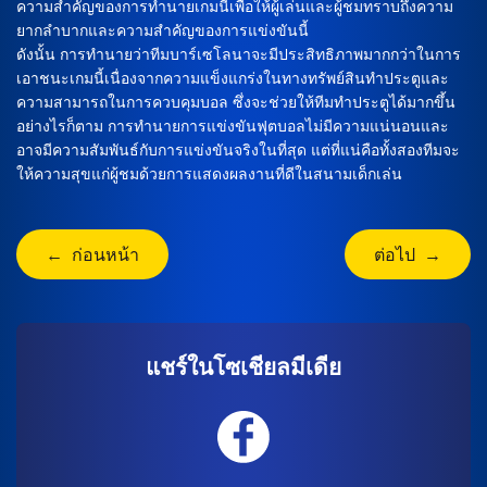
ความสำคัญของการทำนายเกมนี้เพื่อให้ผู้เล่นและผู้ชมทราบถึงความ
ยากลำบากและความสำคัญของการแข่งขันนี้
ดังนั้น การทำนายว่าทีมบาร์เซโลนาจะมีประสิทธิภาพมากกว่าในการ
เอาชนะเกมนี้เนื่องจากความแข็งแกร่งในทางทรัพย์สินทำประตูและ
ความสามารถในการควบคุมบอล ซึ่งจะช่วยให้ทีมทำประตูได้มากขึ้น
อย่างไรก็ตาม การทำนายการแข่งขันฟุตบอลไม่มีความแน่นอนและ
อาจมีความสัมพันธ์กับการแข่งขันจริงในที่สุด แต่ที่แน่คือทั้งสองทีมจะ
ให้ความสุขแก่ผู้ชมด้วยการแสดงผลงานที่ดีในสนามเด็กเล่น
← ก่อนหน้า
ต่อไป →
แชร์ในโซเชียลมีเดีย