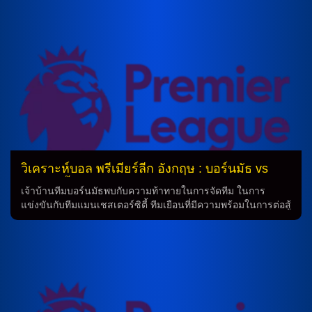
อิสตันบูล ประเทศตุรกี ในดึกคืนวันพุธที่ 16 พฤษภาคม 2569 เวลา
02.00 น. ตามเวลาประเทศไทย โดยจะมีการทำนายอันเป็นเรื่องที่
น่าตื่นเต้นอย่างแท้จริง การทำนายตัวต้น การทำนายในการชิง
ชนะเลิศระหว่าง ไฟร์บวร์ก กับ แอสตัน วิลล่า นั้นเป็นเรื่องที่มี
ความน่าตื่นเต้นอย่างยิ่ง เนื่องจากทั้งสองทีมเป็นทีมที่มีความ
สามารถในการทำทายเป็นเช่นเดียวกัน โดยทำนายว่าทั้งสองทีม
นั้นจะมีการแข่งขันอย่างเอียงข้างกันอย่างแท้จริง วิเคราะห์บอล
การทำนายในการชิงชนะเลิศนี้มีความตื่นเต้นอย่างมาก เนื่องจาก
ทั้งสองทีมมีทักษะและความสามารถที่ใกล้เคียงกันมาก โดยผู้ที่
ทำนายบอลอาจต้องพิจารณาความสามารถของทั้งสองทีมอย่าง
ละเอียด ดูบอลสด การชมการแข่งขันสดๆ ของทั้งสองทีมนี้จะเป็น
ประสบการณ์ที่น่าตื่นเต้นและน่าจดจำอย่างยิ่ง โดยผู้ชมสามารถ
วิเคราะห์บอล พรีเมียร์ลีก อังกฤษ : บอร์นมัธ vs
เห็นความสามารถและความสำเร็จของทั้งสองทีมอย่างชัดเจน
แมนฯซิตี้
วิเคราะห์ฟุตบอล การทำนายในการชิงชนะเลิศนี้เป็นเรื่องที่น่าตื่น
เจ้าบ้านทีมบอร์นมัธพบกับความท้าทายในการจัดทีม ในการ
เต้นและน่าสนใจอย่างยิ่ง เนื่องจากมีความสามารถและทักษะที่
แข่งขันกับทีมแมนเชสเตอร์ซิตี้ ทีมเยือนที่มีความพร้อมในการต่อสู้
ใกล้เคียงกันมากของทั้งสองทีม โดยทำนายจะช่วยให้ผู้ชมได้รับ
อย่างแท้จริง เพื่อสู้ใจในการได้แต้ม 3 จากการเดินทางมาเยือน
การรับรู้เกี่ยวกับความสามารถและความสำเร็จของทั้งสองทีมได้
สนามของบอร์นมัธในการแข่งขันที่เต็มไปด้วยความสำคัญและ
อย่างชัดเจน การทำนายทีมชนะ การทำนายในการชิงชนะเลิศ
สัมมนากลยุทธ์ในการแข่งขัน ทำนายการทำนาย บอร์นมัธพลาด
ระหว่าง ไฟร์บวร์ก กับ แอสตัน […]
ใช้งาน ไรอัน คริสตี้ และมีเดอร์พูลในสถานะตัวแบน ในการ
ต้อนรับทีมแมนเชสเตอร์ซิตี้ ทีมบอร์นมัธพลาดใช้งาน ไรอัน คริ
สตี้ กองกลางชาวสกอตต์ที่ติดโทษแบนเข้ามา และมีเดอร์พูลใน
สถานะตัวแบน อีกทั้งยังต้องประเมินความฟิตก่อนเกม ส่วนการจัด