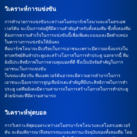
วิเคราะห์การแข่งขัน
การทำนายการแข่งขันระหว่างสโมสรบาร์เซโลนาและสโมสรเอฟ
เวอร์ตัน จะเป็นการต่อสู้ที่มีความสำคัญสำหรับทั้งสองทีม ซึ่งทั้งสองทีม
ต้องการความสำเร็จในการแข่งขันนี้เพื่อเพิ่มคะแนนและยึดตำแหน่ง
ในตารางการแข่งขันให้มั่นคง
ทีมบาร์เซโลนาจะมีเปรียบในการเอาชนะเพราะมีความแข็งแกร่งใน
ทางทรัพย์สินทำประตูและสร้างโอกาสในการทำประตู นอกจากนี้ ทีม
ยังมีประสิทธิภาพในการควบคุมบอลที่ดี ซึ่งเป็นปัจจัยสำคัญในการ
เอาชนะในการแข่งขัน
ในขณะเดียวกัน ทีมเอฟเวอร์ตันอาจจะมีความยากลำบากในการ
เอาชนะเนื่องจากการสูญเสียนักเตะสำคัญที่มีประสิทธิภาพในการทำ
ประตู แต่ทีมยังคงมีความสามารถในการสร้างโอกาสในการทำประตู
ด้วยนักเตะที่มีความสามารถ
วิเคราะห์ฟุตบอล
การวิเคราะห์ฟุตบอลระหว่างสโมสรบาร์เซโลนาและสโมสรเอฟเวอร์
ตัน จะต้องพิจารณาถึงสมรรถนะและสถานะปัจจุบันของทั้งสองทีม โดย