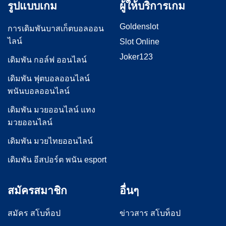
ฟอร์มที่ดีและมีแรงจูงใจสูง […]
รูปแบบเกม
ผู้ให้บริการเกม
Goldenslot
การเดิมพันบาสเก็ตบอลออน
ไลน์
Slot Online
Joker123
เดิมพัน กอล์ฟ ออนไลน์
เดิมพัน ฟุตบอลออนไลน์
พนันบอลออนไลน์
เดิมพัน มวยออนไลน์ แทง
มวยออนไลน์
เดิมพัน มวยไทยออนไลน์
เดิมพัน อีสปอร์ต พนัน esport
สมัครสมาชิก
อื่นๆ
สมัคร สโบท็อป
ข่าวสาร สโบท็อป