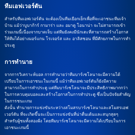
ทีมเอฟเวอร์ตัน
สำหรับทีมเอฟเวอร์ตัน จะต้องเป็นทีมเยือกเย็กเพื่อที่จะเอาชนะทีมเจ้า
บ้าน แม้ว่าบูบาก้าร์ กามาร่า และ อมาดู โอนาน่า จะไม่สามารถเข้า
ร่วมเกมนี้เนื่องจากบาดเจ็บ แต่ทีมยังคงมีนักเตะที่สามารถสร้างโอกาส
ให้ทีมได้อย่างมอร์แกน โรเจอร์ส และ อาลิสซอน ที่มีศักยภาพในการทำ
ประตู
การทำนาย
จากการวิเคราะห์บอล การทำนายว่าทีมบาร์เซโลนาจะมีความได้
เปรียบในการเอาชนะในเกมนี้ แม้ว่าทีมเอฟเวอร์ตันก็ยังมีความ
สามารถในการทำประตู แต่ทีมบาร์เซโลนาจะมีประสิทธิภาพมากกว่า
ในการควบคุมบอลและสร้างโอกาสในการทำประตู ซึ่งเป็นปัจจัยสำคัญ
ในการชนะเกม
ดังนั้น ทำนายการแข่งขันระหว่างสโมสรบาร์เซโลนาและสโมสรเอฟ
เวอร์ตัน ที่จะเกิดขึ้นจะเป็นการแข่งขันที่น่าตื่นเต้นและสนุกสุดๆ
สำหรับผู้ชมทั้งสองฝั่ง โดยทีมบาร์เซโลนาจะมีความได้เปรียบในการ
เอาชนะเกมนี้