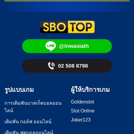
@lnwasiath
02 508 8798
รูปแบบเกม
ผู้ให้บริการเกม
Goldenslot
การเดิมพันบาสเก็ตบอลออน
ไลน์
Slot Online
Joker123
เดิมพัน กอล์ฟ ออนไลน์
เดิมพัน ฟุตบอลออนไลน์