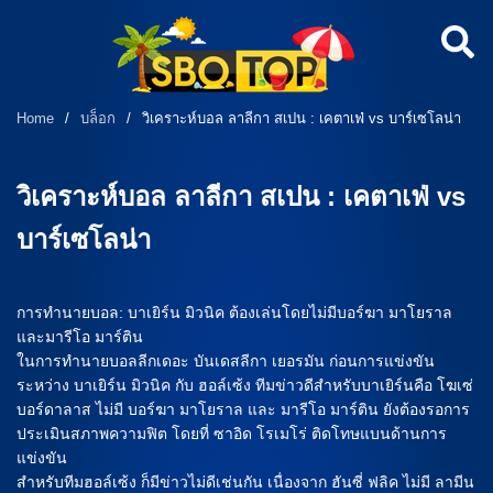
Home
/
บล็อก
/
วิเคราะห์บอล ลาลีกา สเปน : เคตาเฟ่ vs บาร์เซโลน่า
วิเคราะห์บอล ลาลีกา สเปน : เคตาเฟ่ vs
บาร์เซโลน่า
การทำนายบอล: บาเยิร์น มิวนิค ต้องเล่นโดยไม่มีบอร์ฆา มาโยราล
และมารีโอ มาร์ติน
ในการทำนายบอลลีกเดอะ บันเดสลีกา เยอรมัน ก่อนการแข่งขัน
ระหว่าง บาเยิร์น มิวนิค กับ ฮอล์เซ้ง ทีมข่าวดีสำหรับบาเยิร์นคือ โฆเซ่
บอร์ดาลาส ไม่มี บอร์ฆา มาโยราล และ มารีโอ มาร์ติน ยังต้องรอการ
ประเมินสภาพความฟิต โดยที่ ซาอิด โรเมโร่ ติดโทษแบนด้านการ
แข่งขัน
สำหรับทีมฮอล์เซ้ง ก็มีข่าวไม่ดีเช่นกัน เนื่องจาก ฮันซี่ ฟลิค ไม่มี ลามีน