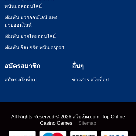
พนันบอลออนไลน์
เดิมพัน มวยออนไลน์ แทง
มวยออนไลน์
เดิมพัน มวยไทยออนไลน์
เดิมพัน อีสปอร์ต พนัน esport
สมัครสมาชิก
อื่นๆ
สมัคร สโบท็อป
ข่าวสาร สโบท็อป
All Rights Reserved ©
2026
สโบเบ็ต.com. Top Online
Casino Games
Sitemap