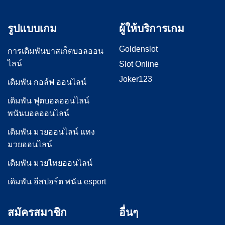
รูปแบบเกม
ผู้ให้บริการเกม
Goldenslot
การเดิมพันบาสเก็ตบอลออน
ไลน์
Slot Online
Joker123
เดิมพัน กอล์ฟ ออนไลน์
เดิมพัน ฟุตบอลออนไลน์
พนันบอลออนไลน์
เดิมพัน มวยออนไลน์ แทง
มวยออนไลน์
เดิมพัน มวยไทยออนไลน์
เดิมพัน อีสปอร์ต พนัน esport
สมัครสมาชิก
อื่นๆ