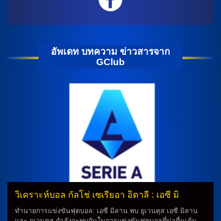
อัพเดท บทความ ข่าวสารจาก
GClub
วิเคราะห์บอล กัลโช่ เซเรียอา อิตาลี : เอซี มิ
ลาน vs ยูเวนตุส
ทำนายการแข่งขันฟุตบอล: เอซี มิลาน พบ ยูเวนตุส เอซี มิลาน
และ ยูเวนตุส กำลังจะพบกันในการแข่งขันฟุตบอลที่น่าตื่นเต้น