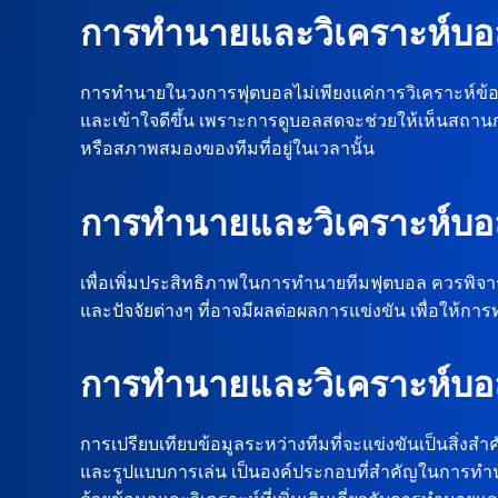
การทำนายและวิเคราะห์บอ
การทำนายในวงการฟุตบอลไม่เพียงแค่การวิเคราะห์ข้อม
และเข้าใจดีขึ้น เพราะการดูบอลสดจะช่วยให้เห็นสถ
หรือสภาพสมองของทีมที่อยู่ในเวลานั้น
การทำนายและวิเคราะห์บอ
เพื่อเพิ่มประสิทธิภาพในการทำนายทีมฟุตบอล ควรพิจ
และปัจจัยต่างๆ ที่อาจมีผลต่อผลการแข่งขัน เพื่อให้ก
การทำนายและวิเคราะห์บอล
การเปรียบเทียบข้อมูลระหว่างทีมที่จะแข่งขันเป็นสิ่ง
และรูปแบบการเล่น เป็นองค์ประกอบที่สำคัญในการทำ