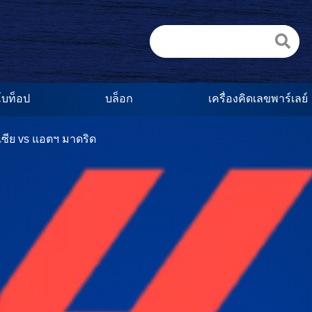
บท็อป
บล็อก
เครื่องคิดเลขพาร์เลย์
เซีย vs แอตฯ มาดริด