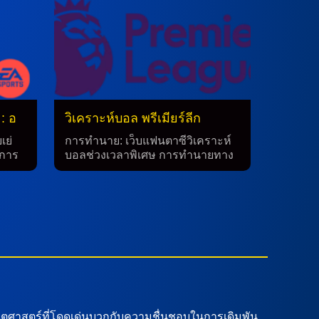
: อ
วิเคราะห์บอล พรีเมียร์ลีก
อังกฤษ : วูล์ฟแฮมป์ตัน vs ซันเด
เย่
การทำนาย: เว็บแฟนตาซีวิเคราะห์
อร์แลนด์
นการ
บอลช่วงเวลาพิเศษ การทำนายทาง
มี
ฟุตบอลกำลังเป็นที่นิยมในปัจจุบัน
งใช้
ซึ่งทำให้เว็บไซต์แฟนตาซีเป็นที่นิยม
วที่
มากขึ้น เนื่องจากเป็นแหล่งข้อมูลที่
พื่อ
มีประสิทธิภาพสำหรับนักวิเคราะห์
มการ
บอลทุกคน ไม่ว่าจะเป็นการทำนาย
ัพใหม่
ผลการแข่งขัน การวิเคราะห์สถิติ
น
หรือแม้กระทั่งการดูบอลสดก็มี
ทั้งหมดในเว็บแฟนตาซี ทีมเจ้าบ้าน:
โก้
วูล์ฟแฮมป์ตัน ในเกมนี้ เจ้าบ้านวูล์ฟ
วม
แฮมป์ตันจะต้องเอาใจใส่ในการจัด
่อ
ทัพหลังการสูญเสียนักเตะสำคัญ
ตศาสตร์ที่โดดเด่นบวกกับความชื่นชอบในการเดิมพัน