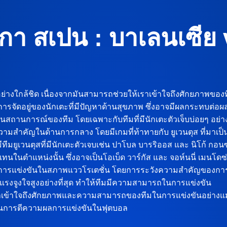
ีกา สเปน : บาเลนเซีย
่างใกล้ชิด เนื่องจากมันสามารถช่วยให้เราเข้าใจถึงศักยภาพของ
บการจัดอยู่ของนักเตะที่มีปัญหาด้านสุขภาพ ซึ่งอาจมีผลกระทบต่อ
านการณ์ของทีม โดยเฉพาะกับทีมที่มีนักเตะตัวเจ็บบ่อยๆ อย่าง โกเปเต
่มีความสำคัญในด้านการกลาง โดยมีเกมที่ท้าทายกับ ยูเวนตุส ที่มาเ
ทีมยูเวนตุสที่มีนักเตะตัวเจบเช่น ปาโบล บารริออส และ นิโก้ กอ
นตำแหน่งนั้น ซึ่งอาจเป็นโอเบ็ด วาร์กัส และ จอห์นนี่ เมนโดซ่า
ารแข่งขันในสภาพแววโรเตชั่น โดยการระวังความสำคัญของการเ
รงจูงใจสูงอย่างที่สุด ทำให้ทีมมีความสามารถในการแข่งขัน
เราเข้าใจถึงศักยภาพและความสามารถของทีมในการแข่งขันอย่างแม่
ดในการตีความผลการแข่งขันในฟุตบอล