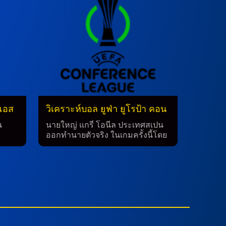
 แอส
วิเคราะห์บอล ยูฟ่า ยูโรป้า คอน
เฟอเรนซ์ ลีก : สตราส์บูร์ก vs รา
น
นายใหญ่ แกรี่ โอนีล ประเทศสเปน
โย่ บาเยกาโน่
ออกทำนายตัวจริง ในเกมครั้งนี้โดย
สตัน
ไม่ได้เสียชื่อของ อารอน อันเซลมิโน่
นี้จะ
และ ฆัวคิน พานิเชลลี่ ที่บาดเจ็บ
ลล่า
รวมถึง วาเลนติน บาร์โก้ ที่ติดโทษ
แบน ซึ่งทั้งสามคนเป็นส่วนสำคัญใน
 ทีม
การจัดทีมในระบบ 4-2-3-1 โดยมี รา
บ้าน
ฟาเอล หลุยส์ เป็นแกนหลักของ
ยบจาก
แผนการเล่น ส่วนในส่วนของแนวรุก
ก้าร์
จะมีเซบาสเตียน นานาซี่ และ มาร์ก
จอห์น
ซิยาล โกโด ที่เตรียมพร้อมสำหรับ