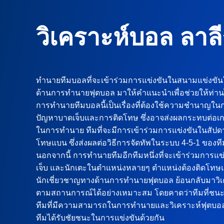
วิเคราะห์บอล ลาลี
ทำนายทีมบอลที่จะเข้าร่วมการแข่งขันในสนามแข่งขันใน
ด้านการทำนายฟุตบอล มาให้คำแนะนำเพื่อช่วยให้ท่าน
การทำนายทีมบอลนี้เป็นเรื่องที่ต้องใช้ความชำนาญในก
ปัญหาบาดเจ็บและการติดโทษ ซึ่งอาจส่งผลกระทบต่อ
ในการทำนาย ทีมที่จะมีการเข้าร่วมการแข่งขันในสัปดาห
โทษแบน ซึ่งส่งผลต่อวิธีการจัดทัพในระบบ 4-5-1 ของที
นอกจากนี้ การทำนายทีมอีกทีมหนึ่งที่จะเข้าร่วมการแ
เจ็บ และนักเตะในตำแหน่งหลายๆ ตำแหน่งต้องติดโทษแบน
นักเชี่ยวชาญทางด้านการทำนายฟุตบอล ย้อนกลับมาวิเคร
ตามสถานการณ์ได้อย่างเหมาะสม โดยคาดว่าทีมที่ชนะอา
ทีมที่มีความสามารถในการทำนายและวิเคราะห์ฟุตบอล
ทีมได้รับชัยชนะในการแข่งขันด้วยกัน