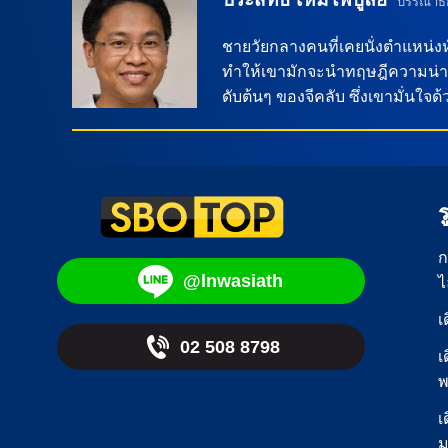
บรรณาธิ
อร์เซ่น, ซากาเรีย อาบูคาล และ อาร์
เข้ามาเป
เดียน อิสมายลี่ ที่บาดเจ็บ แต่ข่าวดี
ความแข็ง
ชายวัยกลางคนที่เคยนั่งตำแหน่
คือจะได้ ติโน่ อันโจลิน กลับมาช่วย
บรันด์ กั
ทำให้เขามักจะนำทฤษฎีความน่าจ
ทีมได้แล้ว โดยจะมีการจัดทัพใน
การเข้าเ
ดับต้นๆ ของจีคลับ ซึ่งเขามั่นใ
ระบบ 3-5-2 โดยนักเตะเชื่อว่าจะเข้า
เยือน แฟ
ร่วมการแข่งขันอย่างเต็มที่ ส่วนทีม
เตะบาดเจ
อีกทีมหนึ่งที่จะทำนายคือ ทีม บาร์เซ
แฟร้งค์เ
โลน่า ที่ไม่มีนักเตะสำคัญอย่าง ดาร์
เคาอา ซา
ริล บาโคลา, ฟาลี กานเด้, ดาเนียล
นายประตู
โบโลค่า และ เอโดอาร์โด้ เปียรัน
นอกจากนี
โญโล่ ที่บาดเจ็บรวมไปถึง อาลิอู
เซ่น แข้
ฟาเดร่า ที่ติดโทษแบน โดยนักเตะ
มาเป็นรา
ก
สำคัญเหล่านี้จะไม่สามารถเข้าร่วม
จะวางระ
@lnwasiath
การแข่งขันในลีก จึงต้องพยายาม
โยนาตาน 
ไ
สร้างแผนการทำงานใหม่ในการจัด
แดนหน้า
ทัพในระบบ 4-3-3 เพื่อให้ทีมมีความ
ที่ดีใน
เ
สามารถในการป้องกันและเข้า
สำหรับก
02 508 8798
เ
โจมตีให้ดีที่สุด ทำนายฟุตบอลสด:
ด้านของผ
วิเคราะห์บอลสด และ วิเคราะห์
พ
ฟุตบอล โดยทำนายการแข่งขัน
เ
ฟุตบอลสด จะเป็นเรื่องที่น่าตื่นเต้น
และน่าสนใจเสมอ โดยทีมที่มีนักเตะ
ม