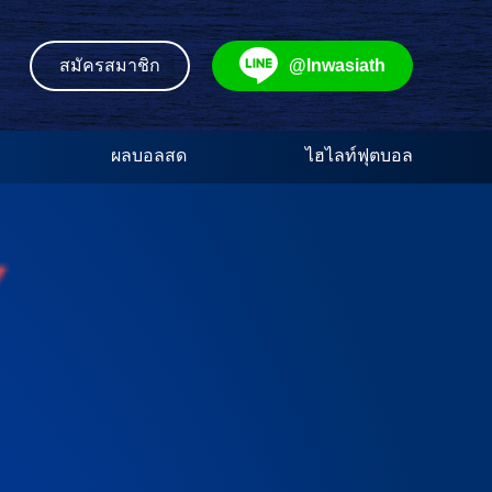
@lnwasiath
สมัครสมาชิก
ผลบอลสด
ไฮไลท์ฟุตบอล