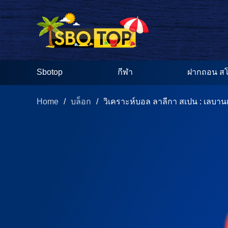
Sbotop
กีฬา
ฝากถอน สโ
Home
/
/
บล็อก
วิเคราะห์บอล ลาลีกา สเปน : เลบานเ