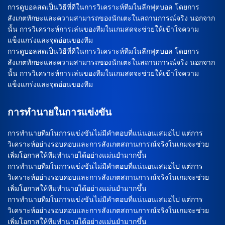
การดูบอลสดเป็นวิธีที่ดีในการวิเคราะห์ทีมในลีกฟุตบอล โดยการ
สังเกตทักษะและความสามารถของนักเตะในสถานการณ์จริง นอกจาก
นั้น การวิเคราะห์การเล่นของทีมในเกมสดจะช่วยให้เข้าใจความ
แข็งแกร่งและจุดอ่อนของทีม
การดูบอลสดเป็นวิธีที่ดีในการวิเคราะห์ทีมในลีกฟุตบอล โดยการ
สังเกตทักษะและความสามารถของนักเตะในสถานการณ์จริง นอกจาก
นั้น การวิเคราะห์การเล่นของทีมในเกมสดจะช่วยให้เข้าใจความ
แข็งแกร่งและจุดอ่อนของทีม
การทำนายในการแข่งขัน
การทำนายทีมในการแข่งขันไม่มีคำตอบที่แน่นอนเสมอไป แต่การ
วิเคราะห์อย่างรอบคอบและการสังเกตสถานการณ์จริงในเกมจะช่วย
เพิ่มโอกาสให้ทีมทำนายได้อย่างแม่นยำมากขึ้น
การทำนายทีมในการแข่งขันไม่มีคำตอบที่แน่นอนเสมอไป แต่การ
วิเคราะห์อย่างรอบคอบและการสังเกตสถานการณ์จริงในเกมจะช่วย
เพิ่มโอกาสให้ทีมทำนายได้อย่างแม่นยำมากขึ้น
การทำนายทีมในการแข่งขันไม่มีคำตอบที่แน่นอนเสมอไป แต่การ
วิเคราะห์อย่างรอบคอบและการสังเกตสถานการณ์จริงในเกมจะช่วย
เพิ่มโอกาสให้ทีมทำนายได้อย่างแม่นยำมากขึ้น