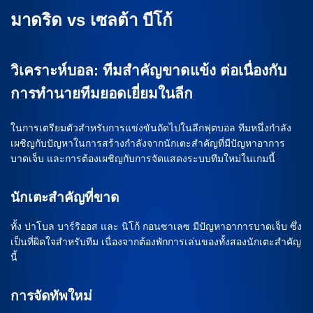
มาดริด vs เซลต้า บีโก้
วิเคราะห์บอล: ทีมสําคัญขาดแข้ง ต่อเนื่องกับ
การทำนายทีมยอดเยี่ยมในลีก
ในการเตรียมตัวสำหรับการแข่งขันถัดไปในลีกฟุตบอล ทีมหนึ่งกำลัง
เผชิญกับปัญหาในการสร้างกำลังจากนักเตะสำคัญที่มีปัญหาอาการ
บาดเจ็บ และการต้องเผชิญกับการจัดแสดงระบบทีมใหม่ในเกมนี้
นักเตะสำคัญที่ขาด
ทั้ง ปาโบล บาร์ริออส และ นิโก้ กอนซาเลซ มีปัญหาอาการบาดเจ็บ ซึ่ง
เป็นที่ผิดใจสำหรับทีม เนื่องจากต้องพักการเล่นของทั้งสองนักเตะสำคัญ
นี้
การจัดทัพใหม่