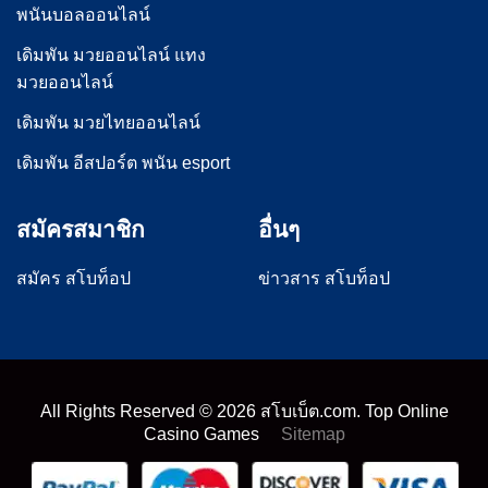
พนันบอลออนไลน์
เดิมพัน มวยออนไลน์ แทง
มวยออนไลน์
เดิมพัน มวยไทยออนไลน์
เดิมพัน อีสปอร์ต พนัน esport
สมัครสมาชิก
อื่นๆ
สมัคร สโบท็อป
ข่าวสาร สโบท็อป
All Rights Reserved ©
2026
สโบเบ็ต.com. Top Online
Casino Games
Sitemap