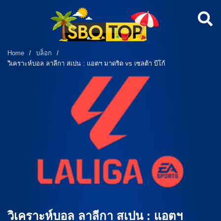
Home
/
บล็อก
/
วิเคราะห์บอล ลาลีกา สเปน : แอตฯ มาดริด vs เซลต้า บีโก้
วิเคราะห์บอล ลาลีกา สเปน : แอตฯ