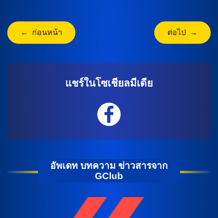
← ก่อนหน้า
ต่อไป →
แชร์ในโซเชียลมีเดีย
อัพเดท บทความ ข่าวสารจาก
GClub