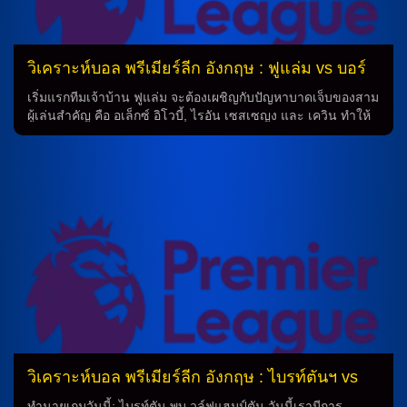
สองทีมกำลังประสบกับสถานการณ์ที่ฟอร์มของทั้งสองทีมไม่ดีเลิศ
แต่เมื่อพิจารณาถึงปัจจัยอื่น ๆ เช่น การเล่นในสนามเหย้า แรง
จูงใจจากเสียงเชียร์ของผู้ชม อาจทำให้เซบีญ่ามีความเป็นเอกภาพ
ในการชนะเกมนี้ได้ วิเคราะห์ฟุตบอล การวิเคราะห์ฟุตบอลไม่ได้
วิเคราะห์บอล พรีเมียร์ลีก อังกฤษ : ฟูแล่ม vs บอร์
เป็นเรื่องง่าย แต่เมื่อพิจารณาถึงปัจจัยต่าง ๆ ทั้งด้านทางเทคนิค
นมัธ
สถานการณ์ของนักเตะ และความเป็นเอกภาพของทีมในเกมนี้
เริ่มแรกทีมเจ้าบ้าน ฟูแล่ม จะต้องเผชิญกับปัญหาบาดเจ็บของสาม
อาจช่วยให้การทำนายผลการแข่งขันเป็นไปตามที่คาดหวังได้
ผู้เล่นสำคัญ คือ อเล็กซ์ อิโวบี้, ไรอัน เซสเซญง และ เควิน ทำให้
สรุป เกมฟุตบอลระหว่างทีมมาร์เซาและฆาบีจะเป็นการชิงชัยที่
พวกเขาต้องปรับระบบการเล่นไปในเกมนี้ โดยคาดว่าพวกเขาจะ
น่าตื่นเต้นที่มีการทำนายผลอย่างไม่แน่นอน แม้ว่าทั้งสองทีมจะมี
ใช้ระบบ 4-2-3-1 และเลือกใช้ แฮร์รี่ วิลสัน, เอมิล สมิธ โรว์ และ
ปัจจัยที่ทำให้การทำนายเป็นไปได้ยากลำบาก แต่ความตั้งใจและ
ซามูเอล ชุควูเอเซ่ ในบรรดาผู้เริ่มเกมในฝั่งกองหน้า พร้อมมี รา
ความพยายามจากทั้งสองฝ่ายอาจทำให้มีผลลัพธ์ที่ไม่คาดคิด การ
อูล ฆิเมเนซ บนเลนส์เริ่มเกม **คาดการณ์อนุทิน ทีมเจ้าบ้าน** ตัว
วิเคราะห์บอลในลีก การวิเคราะห์บอลไม่เฉพาะเจาะจงเฉพาะเกม
แบน – ตัวเจ็บ/ กองกลาง – อเล็กซ์ อิโวบี้ (27 นัด/4 ประตู), ไรอัน
เท่านั้น แต่ยังสามารถนำไปใช้ในการวิเคราะห์การแข่งขันในลีก
เซสเซญง (27 นัด/3 ประตู) กองหน้า – เควิน (23 นัด/1 ประตู)
ต่าง ๆ ด้วย การศึกษาสถิติการแข่งขันก่อนหน้า การวิเคราะห์
ระบบ (4-2-3-1) : แบร์นด์ […]
ฟอร์มของทีม และการวิเคราะห์ฟอร์มของนักเตะสามารถช่วย
ให้การวิเคราะห์บอลเป็นไปตามความเป็นจริงมากยิ่งขึ้น การ
ทำนายผลสำหรับนักพนัน การทำนายผลการแข่งขันฟุตบอลเป็น
องค์ประกอบสำคัญในการวางเดิมพัน นักพนันที่มีความรู้ความ
เข้าใจในการวิเคราะห์ฟุตบอลอาจมีโอกาสในการชนะการเดิมพัน
มากขึ้น เนื่องจากการทำนายที่ถูกต้องสามารถช่วยให้เพิ่มโอกาส
ในการชนะเดิมพัน การดูบอลสดเพื่อการวิเคราะห์ การดูบอลสด
วิเคราะห์บอล พรีเมียร์ลีก อังกฤษ : ไบรท์ตันฯ vs
เป็นวิธีหนึ่งที่ช่วยให้การวิเคราะห์บอลมีประสิทธิภาพมากยิ่งขึ้น
วูล์ฟแฮมป์ตัน
การสังเกตรายละเอียดการเล่นของทีมและนักเตะในเวลาจริงช่วย
ทำนายเกมวันนี้: ไบรท์ตัน พบ วูล์ฟแฮมป์ตัน วันนี้เรามีการ