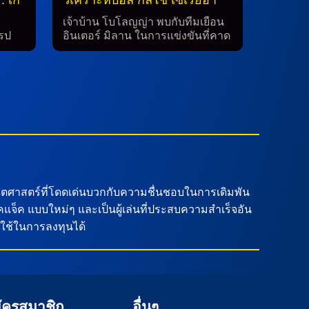
อิตาลี : โบโลญญ่า vs อินเตอร์
เจ้าบ้าน โบโลญญ่า พบกับทีมเยือน
มิลาน
รป
อินเตอร์ มิลาน ในการแข่งขันที่คาด
ด ทีม
ว่าจะเป็นการแข่งขันที่น่าตื่นเต้น
ลไอซ์
และน่าสนใจอย่างยิ่ง โดยทีมเจ้า
หรับ
บ้านจะต้องเล่นโดยไม่มีแกนหลัก
ปอ
อย่าง นิโคโล่ กาซาเล่, มาร์ติน วิติค,
นายน
และ นิโคโล่ คัมเบียกี้ ที่ล้วนยังบาด
นการ
เจ็บ ซึ่งน่าจะมีผลต่อความแข็งแกร่ง
งและ
ของทีมในการต่อสู้กับทีมเยือนที่มี
ลวี
คุณภาพเช่น อินเตอร์ มิลาน การจัด
ดท้าย
ทัพของทีมเจ้าบ้าน โบโลญญ่า คาด
สุด
ว่าจะวางระบบ 4-3-3 โดยส่ง ตอมมา
ตบอล
โซ่ โปเบก้า, เรโม ฟรอยเลอร์ และ ลู
ตศาสตร์ที่โดดเด่นบวกกับความชื่นชอบในการเดิมพัน
 แพ้
อิส เฟอร์กูสัน ลงนำทัพแดนกลาง
็ค แบบใหม่ๆ และเป็นผู้เล่นที่ประสบความสำเร็จอัน
ความ
พร้อมกับ ริคคาร์โด้ ออร์โซลินี่, ซาน
บใช้ในการลงทุนได้
งขัน
ติอาโก้ คาสโตร และ โจนาธาน โรว์
โลวี
เป็นสามประสานแดนหน้า โดยคาด
การ
ว่าจะมีการแข่งขันอย่างเข้มข้นและ
มี
มีความสมดุลในการเล่นทั้งสองฝ่าย
มา
สำหรับทีมเยือน อินเตอร์ มิลาน จะ
็บและ
ไม่มีการใช้ ฮาคาน ชัลฮาโนกลู ที่
ัครสมาชิก
อื่นๆ