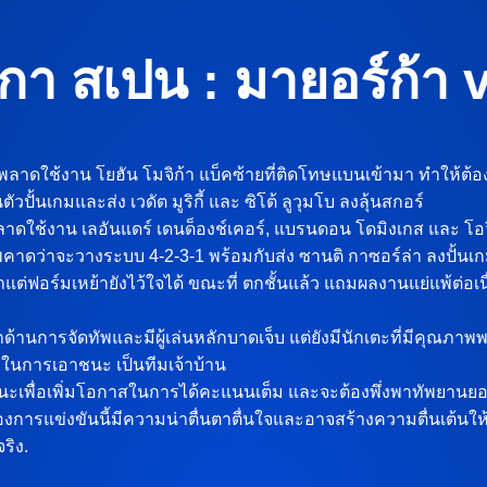
กา สเปน : มายอร์ก้า v
พลาดใช้งาน โยฮัน โมจิก้า แบ็คซ้ายที่ติดโทษแบนเข้ามา ทำให้ต้อ
ปั้นเกมและส่ง เวดัต มูริกี้ และ ซิโต้ ลูวุมโบ ลงลุ้นสกอร์
ดใช้งาน เลอันแดร์ เดนด็องช์เคอร์, แบรนดอน โดมิงเกส และ โอวีมูโน
าดว่าจะวางระบบ 4-2-3-1 พร้อมกับส่ง ซานติ กาซอร์ล่า ลงปั้นเก
าแต่ฟอร์มเหย้ายังไว้ใจได้ ขณะที่ ตกชั้นแล้ว แถมผลงานแย่แพ้ต่อเน
ด้านการจัดทัพและมีผู้เล่นหลักบาดเจ็บ แต่ยังมีนักเตะที่มีคุณภาพพ
กในการเอาชนะ เป็นทีมเจ้าบ้าน
นะเพื่อเพิ่มโอกาสในการได้คะแนนเต็ม และจะต้องพึ่งพาทัพยานยอ
การแข่งขันนี้มีความน่าตื่นตาตื่นใจและอาจสร้างความตื่นเต้นให้ก
ริง.