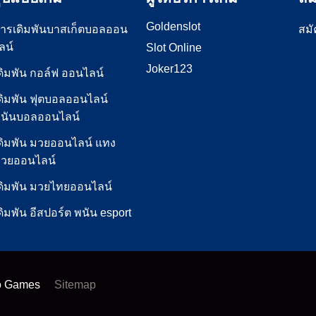
ากนัก เนื่องจากไม่
การติดโทษแบนของผู้เล่นหลัก ค
ช้ ลามีน ยามาล และ เฟร์
กองหน้าจะเป็นหน้าที่ของ หลุย
Goldenslot
ารเดิมพันบาสเก็ตบอลออน
สมั
ซ ในเกมนี้ เนื่องจากมี
บาซเกซ และ บอร์ฆ่า มายอรัล
ารบาดเจ็บ แต่ก็ยังคงมี
มี หลุยส์ มิย่า และ มาริโอ มาร์
ลน์
Slot Online
ารถในการต่อสู้ให้เข้ามา
เป็นแกนหลักในแดนกลาง ทีมไ
Joker123
้าถิ่น ทำนายการแข่งขัน
แลนด์ก็ไม่น้อยหายจากการ
ดิมพัน กอล์ฟ ออนไลน์
เล่นของทีมเยือนจะคาดว่า
เปลี่ยนแปลง การทำนายชี้ให้เห
ดิมพัน ฟุตบอลออนไลน์
รุกที่พร้อมใจในการวางรา
บิคตอร์ มูนญอซ กับ ราอูล โมโร่
ดานี่ โอลโม่ และ มาร์คัส
เคยบาดเจ็บสามารถเข้าร่วมก
นันบอลออนไลน์
 ในการผนึกกำลังกันเพื่อ
แข่งขัน อิเคร์ […]
ดิมพัน มวยออนไลน์ แทง
ามสัมพันธ์และความเข้ม
ารโจมตี การทำนายผลการ
วยออนไลน์
ย่างที่เห็น ทั้งสองทีมมี
อมที่แท้จริงในการแข่งขัน
ดิมพัน มวยไทยออนไลน์
 และสามารถทำให้ผู้ชม
ดิมพัน อีสปอร์ต พนัน esport
ได้อย่างแน่นอน แต่บางที
เด่นของทีมเยือนอาจส่งผล
แข่งขันท้ายที่ ดังนั้น รอ
ินกับการแข่งขันระหว่าง
่นกับทีมเยือนที่มีความ
และประสบการณ์ในการ
no Games
Sitemap
[…]