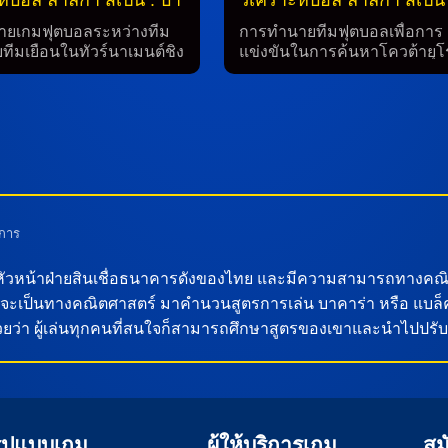
 vs บาร์เซโลน่า
ตาเฟ่ vs โอซาซูน่า
ยเกมฟุตบอลระหว่างทีม
การทำนายทีมฟุตบอลเพื่อการ
กับทีมเยือนในทัวร์นาเมนต์ชิง
แข่งขันในการค้นหาโควต้ายุโ
่งชาติกำลังมาถึงเวลา
หลังจากการวิเคราะห์บอลล่าสุ
ล่านักบอลทั้งสองฝ่ายกำลัง
ฟุตบอลสโลวีเนียและทีมฟุตบอ
มพร้อมให้ดีที่สุดเพื่อชิง
แลนด์ ได้เตรียมความพร้อมสำ
นการแข่งขันที่เต็มไปด้วย
การแข่งขันเพื่อลุ้นโควต้ายุโร
ดือดและความสนุกสนาน
ย่างมากมาย เมื่อวันที่ 12 มิถุ
มป์แห่งชาติ เริ่มต้นด้วยทีม
ที่สนามบุรีแอนด์โวล์วิช จะเป็
ที่จะต้องเสียหลายนักเตะหลัก
เดินทางที่เต็มไปด้วยความหวั
 เนื่องจากมีปัญหาอาการ
ความตั้งใจสูงสุด ทีมฟุตบอลสโ
้ง โกเปเต้, ดิมิทรี่ ฟาวล์
เนีย มีสถิติการเล่นที่ดีในรอบสุ
การ
ละ มุคตาร์ เดียกาบี้ ทำให้ทีม
แพ้ไปเพียง 1 เกมจาก 6 เกมล่า
บตัวในการจัดทัพในระบบ 4-
แต่ก็ต้องระวังเมื่อพบกับทีมฟุ
งหัวหน้าฝ่ายสินเชื่อธนาคารดังของไทย และมีความสามารถทางคณิ
่างเต็มที่ ทำนายการแข่งขัน
ไอซ์แลนด์ ที่มีฟอร์มดรอปหนัก
ะเป็นทางคณิตศาสตร์ มาคำนวนสูตรการเล่น บาคาร่า หรือ แบล็คแจ
การตั้งแผนการเล่นของทีม
ถึง 5 จาก 6 เกมล่าสุด ยิ่งเพิ่ม
จด้วยว่า ผู้เล่นทุกคนที่สนใจก็สามารถศึกษาสูตรของเขาและนำไปปรั
จะมีแกนหลักที่ กีโด้ โรดริ
สำคัญในการทำนายผลการแข่
ฆาบี เกร์ร่า โดยมีคู่หน้า
ในวันนี้ การทำนายทีมรับ ทีมส
ร์ ซาดิค และ อูโก้ ดูโร่ ที่จะ
เนีย สโลวีเนียได้เตรียมตัวด้วย
้านสู้เต็มที่กับทีมเยือน
เปลี่ยนแปลงตัวตนของทีม โดย
ยมความพร้อมของทีมเยือน
เฌเน่ และ มาร์ติน ซาเตรียโน่ 
ยือนก็ไม่ได้มีสภาพที่
เข้าร่วมทีมหลังจากการบาดเจ
รูปแบบเกม
ผู้ให้บริการเกม
สม