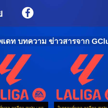
ย
ัพเดท บทความ ข่าวสารจาก GCl
ห์บอล ลาลีกา สเปน : บา
วิเคราะห์บอล ลาลีกา สเปน 