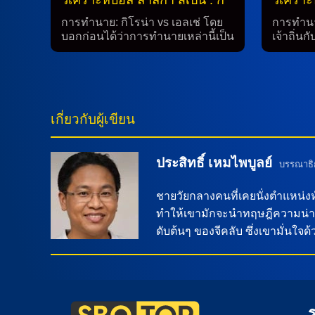
โรน่า vs เอลเช่
เลนเซีย
การทำนาย: กิโรน่า vs เอลเช่ โดย
การทำนา
บอกก่อนได้ว่าการทำนายเหล่านี้เป็น
เจ้าถิ่น
เพียงความเห็นส่วนตัวเท่านั้น แต่
แชมป์แห
หลายคนก็คาดหวังว่าเกมนี้จะมี
สำคัญ เห
ความสนุกสุดๆ เพราะทั้ง กิโรน่า
เตรียมควา
และ เอลเช่ ต่างมีปัญหาทางร่างกาย
ชนะเลิศใ
กับนักเตะหลักของตน ทีมเจ้าบ้าน: กิ
ความดุเ
เกี่ยวกับผู้เขียน
โรน่า ทีมเจ้าบ้าน กิโรน่า จะต้องเล่น
ศึกชิงแช
โดยไม่มี ฆวน การ์ลอส, ปอร์ตู,
เจ้าถิ่น
มาร์ค อังเดร แทร์ สเตเก้น และ ว
ในเกมนี้
ประสิทธิ์ เหมไพบูลย์
ลาดิสลาฟ วานัต ที่ล้วนมีปัญหา
บาดเจ็บทั
บรรณาธิ
อาการบาดเจ็บรบกวน ดังนั้นการจัด
คิเย่ร์ แ
ทัพคาดว่าจะเป็นระบบ 4-2-3-1 โดย
ต้องปรั
ชายวัยกลางคนที่เคยนั่งตำแหน่
ฟราน เบลทราน จะลงนำทัพ และอัซ
2-3-1 อย
ทำให้เขามักจะนำทฤษฎีความน่าจ
เซดีน อูนาฮี คอยปั้นเกมสนับสนุน
โดยด้าน
ดับต้นๆ ของจีคลับ ซึ่งเขามั่นใ
คริสเตียน สตูอานี่ ในฐานะหัวหอก
เจ้าถิ่น 
ตัวเป้า ตัวแบน – ตัวเจ็บ ผู้รักษา
เกซ และ 
ประตู – ฆวน การ์ลอส (-), มาร์ค อัง
เป็น อูมา
เดร แทร์ สเตเก้น (2 นัด) กองกลาง –
พาทีมที่บ
[…]
การเตรี
ส่วนทีมเ