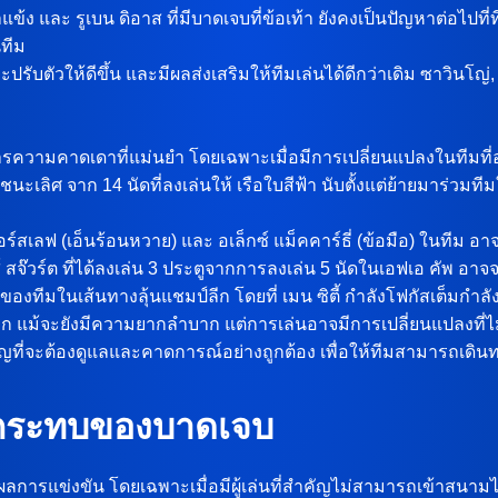
แข้ง และ รูเบน ดิอาส ที่มีบาดเจบที่ข้อเท้า ยังคงเป็นปัญหาต่อไปท
นทีม
รับตัวให้ดีขึ้น และมีผลส่งเสริมให้ทีมเล่นได้ดีกว่าเดิม ซาวินโญ่, 
รความคาดเดาที่แม่นยำ โดยเฉพาะเมื่อมีการเปลี่ยนแปลงในทีมที่อา
ชนะเลิศ จาก 14 นัดที่ลงเล่นให้ เรือใบสีฟ้า นับตั้งแต่ย้ายมาร่ว
เออร์สเลฟ (เอ็นร้อนหวาย) และ อเล็กซ์ แม็คคาร์ธี่ (ข้อมือ) ในที
 สจ๊วร์ต ที่ได้ลงเล่น 3 ประตูจากการลงเล่น 5 นัดในเอฟเอ คัพ 
งทีมในเส้นทางลุ้นแชมป์ลีก โดยที่ เมน ซิตี้ กำลังโฟกัสเต็มกำลั
ก แม้จะยังมีความยากลำบาก แต่การเล่นอาจมีการเปลี่ยนแปลงที่ไ
ที่จะต้องดูแลและคาดการณ์อย่างถูกต้อง เพื่อให้ทีมสามารถเดินทา
ลกระทบของบาดเจบ
ลการแข่งขัน โดยเฉพาะเมื่อมีผู้เล่นที่สำคัญไม่สามารถเข้าสนามได