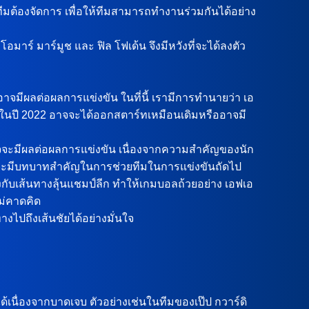
ี่ทีมต้องจัดการ เพื่อให้ทีมสามารถทำงานร่วมกันได้อย่าง
โอมาร์ มาร์มูช และ ฟิล โฟเด้น จึงมีหวังที่จะได้ลงตัว
จมีผลต่อผลการแข่งขัน ในที่นี้ เรามีการทำนายว่า เอ
มทีมในปี 2022 อาจจะได้ออกสตาร์ทเหมือนเดิมหรืออาจมี
ม อาจจะมีผลต่อผลการแข่งขัน เนื่องจากความสำคัญของนัก
อาจจะมีบทบาทสำคัญในการช่วยทีมในการแข่งขันถัดไป
งกับเส้นทางลุ้นแชมป์ลีก ทำให้เกมบอลถ้วยอย่าง เอฟเอ
ม่คาดคิด
งไปถึงเส้นชัยได้อย่างมั่นใจ
้เนื่องจากบาดเจบ ตัวอย่างเช่นในทีมของเป๊ป กวาร์ดิ