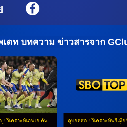
ย
ัพเดท บทความ ข่าวสารจาก GCl
 ! วิเคราะห์เอฟเอ คัพ
ดูบอลสด ! วิเคราะห์พรีเมียร
ตี้ พบ เซาธ์แฮมป์ตัน 25
อาร์เซน่อล พบ นิวคาสเซิ่ล 