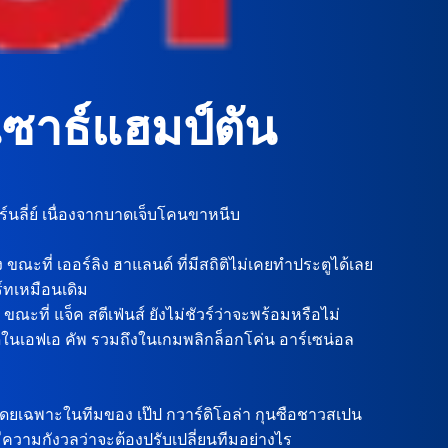
 เซาธ์แฮมป์ตัน
์นลี่ย์ เนื่องจากบาดเจ็บโคนขาหนีบ
ง ขณะที่ เออร์ลิง ฮาแลนด์ ที่มีสถิติไม่เคยทำประตูได้เลย
ร์ทเหมือนเดิม
ขณะที่ แจ็ค สตีเฟ่นส์ ยังไม่ชัวร์ว่าจะพร้อมหรือไม่
ัดในเอฟเอ คัพ รวมถึงในเกมพลิกล็อกโค่น อาร์เซน่อล
โดยเฉพาะในทีมของ เป๊ป กวาร์ดิโอล่า กุนซือชาวสเปน
มีความกังวลว่าจะต้องปรับเปลี่ยนทีมอย่างไร