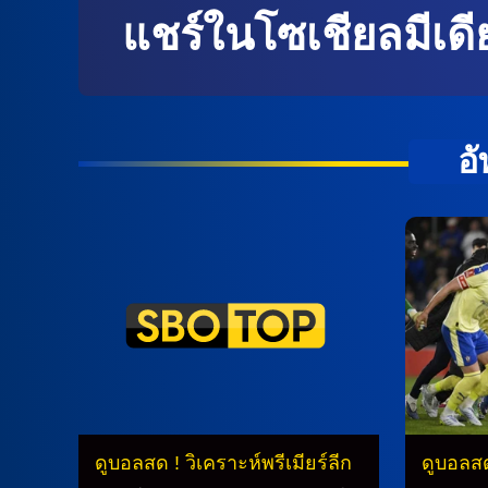
แชร์ในโซเชียลมีเดี
อ
ดูบอลสด ! วิเคราะห์พรีเมียร์ลีก
ดูบอลสด
ลิเวอร์พูล พบ คริสตัล พาเลซ 25
แมนฯ ซิ