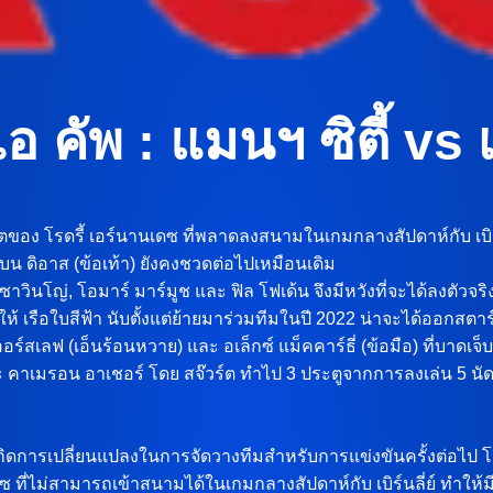
อ คัพ : แมนฯ ซิตี้ vs
ิตของ โรดรี้ เอร์นานเดซ ที่พลาดลงสนามในเกมกลางสัปดาห์กับ เบิร
เบน ดิอาส (ข้อเท้า) ยังคงชวดต่อไปเหมือนเดิม
ซาวินโญ่, โอมาร์ มาร์มูช และ ฟิล โฟเด้น จึงมีหวังที่จะได้ลงตัวจริ
ห้ เรือใบสีฟ้า นับตั้งแต่ย้ายมาร่วมทีมในปี 2022 น่าจะได้ออกสตา
ร์สเลฟ (เอ็นร้อนหวาย) และ อเล็กซ์ แม็คคาร์ธี่ (ข้อมือ) ที่บาดเจ็บ 
 และ คาเมรอน อาเชอร์ โดย สจ๊วร์ต ทำไป 3 ประตูจากการลงเล่น 5 น
เกิดการเปลี่ยนแปลงในการจัดวางทีมสำหรับการแข่งขันครั้งต่อไป 
 ที่ไม่สามารถเข้าสนามได้ในเกมกลางสัปดาห์กับ เบิร์นลี่ย์ ทำให้