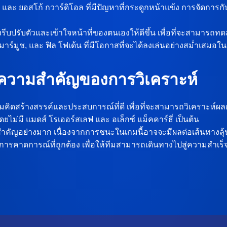
ซ และ ยอสโก้ กวาร์ดิโอล ที่มีปัญหาที่กระดูกหน้าแข้ง การจัดกา
ร่งรีบปรับตัวและเข้าใจหน้าที่ของตนเองให้ดีขึ้น เพื่อที่จะสามา
มาร์มูช, และ ฟิล โฟเด้น ที่มีโอกาสที่จะได้ลงเล่นอย่างสม่ำเสมอใ
ความสำคัญของการวิเคราะห์
ิดสร้างสรรค์และประสบการณ์ที่ดี เพื่อที่จะสามารถวิเคราะห์ผลก
โดยไม่มี แมดส์ โรเออร์สเลฟ และ อเล็กซ์ แม็คคาร์ธี่ เป็นต้น
ำคัญอย่างมาก เนื่องจากการชนะในเกมนี้อาจจะมีผลต่อเส้นทางล
คาดการณ์ที่ถูกต้อง เพื่อให้ทีมสามารถเดินทางไปสู่ความสำเร็จ