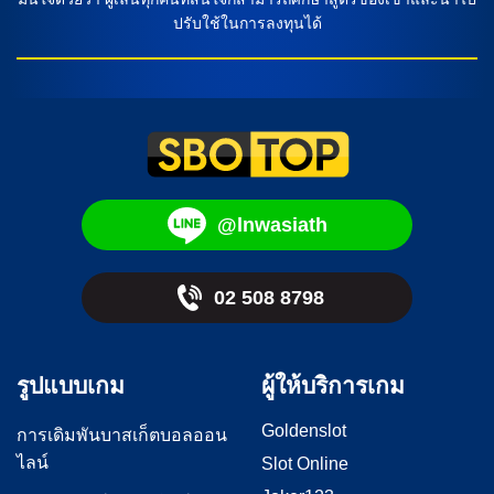
ปรับใช้ในการลงทุนได้
@lnwasiath
02 508 8798
รูปแบบเกม
ผู้ให้บริการเกม
Goldenslot
การเดิมพันบาสเก็ตบอลออน
ไลน์
Slot Online