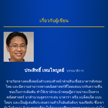
ชิด ในการทำนายมิดเดิลสโบรช์ ทีมอันอันดับ 5 ของตาราง ที่จะ
เดินทางไปเยือน เซาธ์แฮมป์ตัน ทีมอันอันดับ 4 ในรอบรองชนะ
เลิศ นัดที่ 2 ของฤดูกาล ในวันอังคารที่ 12 พฤษภาคม เวลา 02.00
น.ตามเวลาประเทศไทย **คู่ระหว่างเซาธ์แฮมป์ตัน กับมิดเดิลสโบ
เกี่ยวกับผู้เขียน
รช์** คู่ที่ทุกคนต้องตั้งตารอคอยกันอยู่ไม่ว่าจะเป็นแฟนบอลหรือนัก
พนัน จะเป็นการชูใจกันอย่างดุเดือด เมื่อเซาธ์แฮมป์ตัน จะต้อนรับ
มิดเดิลสโบรช์ที่จะมาเยือนที่สนามเซนต์ แมรี่ส์ สเตเดี้ยม โดย
เป็นการแข่งขันระหว่างทีมที่มีศักยภาพและความสามารถเท่า
เทียมกัน **สถิติการพบกัน** จากสถิติที่มีอยู่ชวนให้ชาวสนามเดิม
พอสมควรว่าการทำนายผลบอลในครั้งนี้คงไม่ใช่เรื่องง่าย โดยที่
มิดเดิลสโบรช์มีผลงานที่มีความแข็งแกร่งในทางทีมประเภทและ
เป็นทีมที่สร้างความสามารถทางการเล่นมาอย่างยาวนาน ซึ่งจะมี
การพบกันกับเซาธ์แฮมป์ตันที่มีการเตรียมการสำรองพลังการเล่น
อย่างดี **ทัพเรือเล็กของเซาธ์แฮมป์ตัน** เซาธ์แฮมป์ตันมีทัพนัก
เตะที่มีความสามารถและประสบการณ์ในการแข่งขันอย่าง
ประสิทธิ์ เหมไพบูลย์
บรรณาธิการ
มากมาย โดยนำโดยเกม เมนนิ่ง และ เลโอ ชีเอนซ่าที่จะช่วย
สนับสนุนการเล่นให้สมบูรณ์และมีประสิทธิภาพที่สุด **การตั้ง
ชายวัยกลางคนที่เคยนั่งตำแหน่งหัวหน้าฝ่ายสินเชื่อธนาคารดังของ
ข้อความให้มิดเดิลสโบรช์** ในฐานะทีมเยือน มิดเดิลสโบรช์ จะ
ไทย และมีความสามารถทางคณิตศาสตร์ที่โดดเด่นบวกกับความชื่น
ต้องพยายามเต็มที่ในการแข่งขัน โดยมีเกม วิตเทเกอร์ และ ดาวิด
ชอบในการเดิมพัน ทำให้เขามักจะนำทฤษฎีความน่าจะเป็นทาง
สเตรเลช […]
คณิตศาสตร์ มาคำนวนสูตรการเล่น บาคาร่า หรือ แบล็คแจ็ค แบบ
ใหม่ๆ และเป็นผู้เล่นที่ประสบความสำเร็จอันดับต้นๆ ของจีคลับ ซึ่งเขา
มั่นใจด้วยว่า ผู้เล่นทุกคนที่สนใจก็สามารถศึกษาสูตรของเขาและนำไป