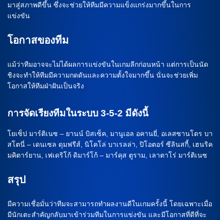
มาสู่สภาพดีขึ้น ซึ่งจะช่วยให้ทีมมีความแข็งแกร่งมากขึ้นในการ
แข่งขัน
โอกาสของทีม
แม้ว่าทีมอาจจะไม่ได้ผลการแข่งขันในเกมลีกก่อนหน้า แต่การเป็นนัด
ชิงจะทำให้ทีมมีความกดดันและความตั้งใจมากขึ้น นั่นจะช่วยเพิ่ม
โอกาสให้ทีมฝ่าฝันเป็นจริง
การจัดเรียงทีมในระบบ 3-5-2 มีดังนี้
โยเซ็ป มาร์ติเนซ – ยานน์ บิสเซ็ค, มานูเอล อคานยี่, อเลสซานโดร บา
สโตนี่ – เดนเซล ดุมฟรีส์, นิโคโล่ บาเรลล่า, ปิโอตอร์ ซีลินสกี้, เฮนริค
มคิตาร์ยาน, เฟเดริโก้ ดิมาร์โก้ – มาร์คุส ตูราม, เลาตาโร่ มาร์ติเนซ
สรุป
มีความเชื่อมั่นว่าทีมจะสามารถทำผลงานดีในเกมครั้งนี้ โดยเฉพาะเมื่อ
มีนักเตะสำคัญกลับมาเข้าร่วมทีมในการแข่งขัน และมีโอกาสที่ดีที่จะ