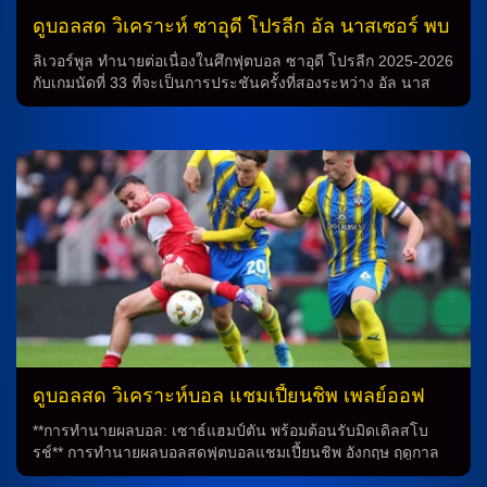
ดูบอลสด วิเคราะห์ ซาอุดี โปรลีก อัล นาสเซอร์ พบ
อัล-ฮิลาล 12 พ.ค.69
ลิเวอร์พูล ทำนายต่อเนื่องในศึกฟุตบอล ซาอุดี โปรลีก 2025-2026
กับเกมนัดที่ 33 ที่จะเป็นการประชันครั้งที่สองระหว่าง อัล นาส
เซอร์ ทีมจ่าฝูงที่นำโดย คริสเตียโน่ โรนัลโด้ ที่มียอดคะแนนรวม
82 คะแนน และ อัล-ฮิลาล ทีมอันดับสองในตารางคะแนนที่มียอด
คะแนนรวม 77 คะแนน โดยการแข่งขันจะเริ่มขึ้นที่สนามเหย้า
ของ อัล นาสเซอร์ เกมนี้จะถ่ายทอดสดผ่านช่อง True Premier
Football 4 และ SPO TV เวลา 01.00 น. เมื่อวันที่ 12 พฤษภาคม
ที่ผ่านมา ที่ผ่านมา ทีมอัล-ฮิลาล ได้ชนะ อัล นาสเซอร์ ด้วย
คะแนน 3-1 ในเกมที่เข้าสู่ครึ่งหลังของเกม 10 คน ในช่วง 30
นาทีสุดท้าย คริสเตียโน่ โรนัลโด้ นักฟุตบอลแดนโทรเนียกล่าวว่า
[…]
ดูบอลสด วิเคราะห์บอล แชมเปี้ยนชิพ เพลย์ออฟ
เซาธ์แฮมป์ตัน พบ มิดเดิลสโบรช์ 12 พ.ค.69
**การทำนายผลบอล: เซาธ์แฮมป์ตัน พร้อมต้อนรับมิดเดิลสโบ
รช์** การทำนายผลบอลสดฟุตบอลแชมเปี้ยนชิพ อังกฤษ ฤดูกาล
2025-26 แน่นอนว่าเป็นเหตุการณ์ที่ทุกคนต้องติดตามอย่างใกล้