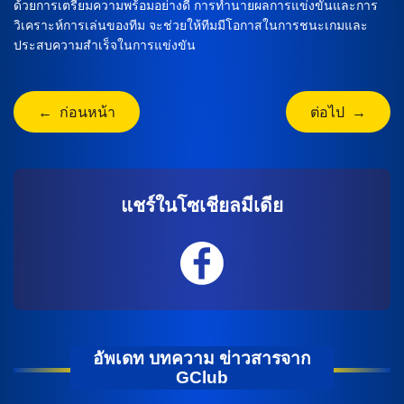
ด้วยการเตรียมความพร้อมอย่างดี การทำนายผลการแข่งขันและการ
วิเคราะห์การเล่นของทีม จะช่วยให้ทีมมีโอกาสในการชนะเกมและ
ประสบความสำเร็จในการแข่งขัน
← ก่อนหน้า
ต่อไป →
แชร์ในโซเชียลมีเดีย
อัพเดท บทความ ข่าวสารจาก
GClub