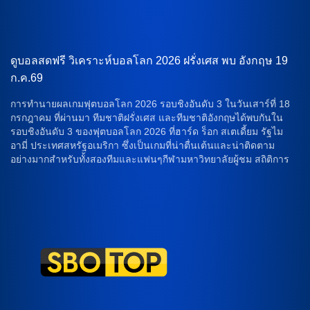
นายใหญ่ โธมัส ทูเคิ่ล และทีมชาติอังกฤษต้องมองหาวิธีปรับตัวและ
วางแผนใหม่ก่อนเข้าสู่เกมถัดไป […]
ดูบอลสดฟรี วิเคราะห์บอลโลก 2026 ฝรั่งเศส พบ อังกฤษ 19
ก.ค.69
การทำนายผลเกมฟุตบอลโลก 2026 รอบชิงอันดับ 3 ในวันเสาร์ที่ 18
กรกฎาคม ที่ผ่านมา ทีมชาติฝรั่งเศส และทีมชาติอังกฤษได้พบกันใน
รอบชิงอันดับ 3 ของฟุตบอลโลก 2026 ที่ฮาร์ด ร็อก สเตเดี้ยม รัฐไม
อามี่ ประเทศสหรัฐอเมริกา ซึ่งเป็นเกมที่น่าตื่นเต้นและน่าติดตาม
อย่างมากสำหรับทั้งสองทีมและแฟนๆกีฬามหาวิทยาลัยผู้ชม สถิติการ
พบกัน ในการพบกันระหว่างทั้งสองทีมในอดีต ฝรั่งเศสและอังกฤษได้
แข่งขันกันทั้งหมด 31 ครั้ง โดยฝรั่งเศสชนะ 9 ครั้ง และอังกฤษชนะ
17 ครั้ง ในขณะที่มีการเสมอกัน 5 ครั้ง ในเกมล่าสุดที่พบกันใน
ฟุตบอลโลก 2022 ในรอบ 8 ทีมสุดท้าย ทีมชาติฝรั่งเศสสามารถชนะ
อังกฤษด้วยคะแนน 2-1 การทำนายผลเกม การทำนายผลเกมระหว่าง
ทีมชาติฝรั่งเศสและทีมชาติอังกฤษเป็นเรื่องที่น่าสนใจและน่าติดตาม
อย่างมาก เนื่องจากทั้งสองทีมมีความสามารถและประสบความสำเร็จ
ในสภาพการเป็นเอกนายในฟุตบอลโลก ทำนาย: จากสถิติการพบกัน
ในอดีต และความสามารถของทั้งสองทีม การทำนายในเกมนี้อาจจะมี
การแข่งขันอย่างดุเดือดและไม่คาดการณ์ได้ อย่างไรก็ตาม หลายๆ