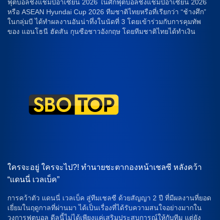
ฟุตบอลชิงแชมป์อาเซียน 2026 ในศึกฟุตบอลชิงแชมป์อาเซียน 2026
อย่างใกล้ชิด เพื่อสัมผัสความมันส์และความสนุกสนานจากการชม
หรือ ASEAN Hyundai Cup 2026 ทีมชาติไทยหรือที่เรียกว่า “ช้างศึก”
การแข่งขันระหว่างทีมชาติไทยกับทีมชาติฟิลิปปินส์ วิเคราะห์บอล:
ในกลุ่มบี ได้ทำผลงานอันน่าทึ่งในนัดที่ 3 โดยเข้าร่วมกับการคุมทัพ
ทีมชาติไทย พบ ทีมชาติฟิลิปปินส์ เมื่อพูดถึงการทำนายการแข่งขัน
ของ แอนโธนี ฮัดสัน กุนซือชาวอังกฤษ โดยทีมชาติไทยได้ทำเงิน
ฟุตบอลระหว่างทีมชาติไทยและทีมชาติฟิลิปปินส์ การวิเคราะห์บอล
ชนะทั้งสองเกม โดยเริ่มแรกไทยได้เยือนสปป.ลาว และชนะด้วย
เป็นสิ่งสำคัญที่ช่วยให้เราเข้าใจเกมนั้นๆ อย่างลึกซึ้งและมี
ความทรงจำ 5-0 จากนั้นเปิดบ้านเอาชนะ มาเลเซีย 2-0 ซึ่งทำให้ทีม
ประสิทธิภาพ ความสำเร็จและความต้องการของทีมชาติไทย ทีมชาติ
ชาติไทยมีคะแนนเต็ม 6 และครองจ่าฝูงกลุ่ม ในทางตรงกันข้าม เจ้า
ไทยได้ประสบความสำเร็จในการแข่งขันกับทีมชาติฟิลิปปินส์ในการ
บ้าน ฟิลิปปินส์ นำทีมชาติไทย แพ้ เมียนมา 1-4 แต่ก็กลับมาชนะ
แข่งขันก่อนหน้านี้ ทำให้มีความต้องการที่จะคว้าชัยอีกครั้งในการพบ
สปป.ลาว 4-1 ซึ่งทำให้มีคะแนน 3 แต้ม โปรแกรมฟุตบอลอาเซียนคัพ
กันครั้งนี้ ความสามารถของนักเตะทีมชาติไทยเช่น ทีร์ทิพ […]
2026 การแข่งขันฟุตบอลอาเซียนคัพ 2026 ยังคงเป็นเรื่องที่ทุกคน
ต้องติดตามอยู่เสมอ โดยในเดือนนี้ทีมชาติไทยจะต้องพบกับฟิลิปปินส์
ที่จะถ่ายทอดสดผ่านแอปพลิเคชัน TrueVisions Now ความต้องการ
และความสนใจในการบอลสดยังคงสูงมาก โดยการทำนายผลบอล
หรือการทำนายฟุตบอลก็ยังเป็นเรื่องที่น่าสนใจ ซึ่งทำให้การวิเคราะห์
บอลและการดูบอลสดกลายเป็นสิ่งที่มีความนิยมอย่างแพร่หลายใน
ปัจจุบัน […]
ใครจะอยู่ ใครจะไป?! ทำนายชะตากองหน้าเชลซี หลังคว้า
“แดนนี่ เวลเบ็ค”
การคว้าตัว แดนนี่ เวลเบ็ค สู่ทีมเชลซี ด้วยสัญญา 2 ปี ที่มีผลงานที่ยอด
เยี่ยมในฤดูกาลที่ผ่านมา ได้เป็นเรื่องที่ได้รับความสนใจอย่างมากใน
วงการฟุตบอล ดีลนี้ไม่ได้เพียงแค่เสริมประสบการณ์ให้กับทีม แต่ยัง