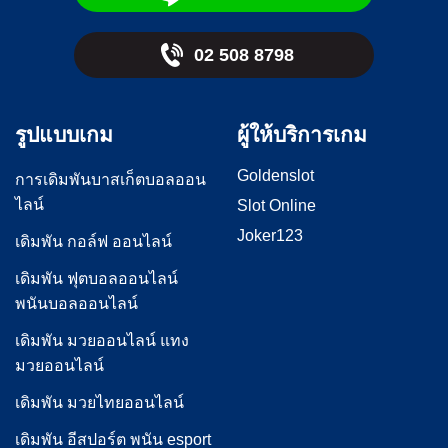
02 508 8798
รูปแบบเกม
ผู้ให้บริการเกม
Goldenslot
การเดิมพันบาสเก็ตบอลออน
ไลน์
Slot Online
Joker123
เดิมพัน กอล์ฟ ออนไลน์
เดิมพัน ฟุตบอลออนไลน์
พนันบอลออนไลน์
เดิมพัน มวยออนไลน์ แทง
มวยออนไลน์
เดิมพัน มวยไทยออนไลน์
เดิมพัน อีสปอร์ต พนัน esport