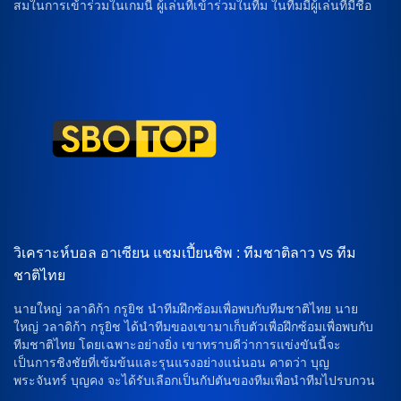
สมในการเข้าร่วมในเกมนี้ ผู้เล่นที่เข้าร่วมในทีม ในทีมมีผู้เล่นที่มีชื่อ
เสียงมากมาย เช่น พาตริก กุสตาฟส์สัน ที่เข้ามาร่วมทีมจาก บีจี ปทุม
ยูไนเต็ด และมีธีรศักดิ์ เผยพิมาย และ เจะฮานาฟี มามะ ที่มีคุณสมบัติ
นำทีมได้อย่างเหมาะสม นอกจากนี้ ยังมี สารัช อยู่เย็น เข้ามาร่วมทีม
จาก บีจี ปทุม ยูไนเต็ด เพื่อเสริมทัพให้กลายเป็นทีมที่มีความแข็งแกร่ง
มากยิ่งขึ้น ยอดนักเตะที่ต้องสังเกต ในทีมยังมีนักเตะที่มีคุณสมบัติและ
ความสามารถเหนือสิ้น เช่น ซาฟาวี ราซิด ที่จะเป็นหนึ่งในนักเตะที่มี
ความสามารถในการผนึกกำลังทีมตอนแนวรุกอย่างมีประสิทธิภาพ
ส่วนแดนกลางนั้นจะมีแกนหลักที่ ซยาเมอร์ คัตตี้ อับบา ที่จะช่วยให้
ทีมมีความแข็งแกร่งทั้งในการรุกและป้องกัน การทำนายเกม การ
ทำนายเกมระหว่างทีมไทยกับทีมลาวนั้นอาจมีความน่าสนใจ โดยหาก
ทีมไทยมีการสร้างโอกาสและมีความเป็นอยู่ในเกมอย่างมี
ประสิทธิภาพ มีโอกาสที่จะคว้าชัยได้ในเกมนี้ แม้ว่าสภาพอากาศอาจ
ทำให้รูปเกมมีความเป็นอยู่ที่ยากลำบากบ้าง แต่หากทีมช้างศึกมีการ
วิเคราะห์บอล อาเซียน แชมเปี้ยนชิพ : ทีมชาติลาว vs ทีม
เล่นอย่างเชื่อมั่นและมีกำลังใจที่มากพอ มีโอกาสที่จะเอาชนะทีมลาว
ได้ในเกมนี้ การทำนายเกมฟุตบอลนั้นเป็นสิ่งที่ทุกคนรู้สึกตื่นเต้นและ
ชาติไทย
ติดตามอย่างใกล้ชิด โดยทุกคนต้องการทราบคำพูดวิเคราะห์ฟุตบอล
นายใหญ่ วลาดิก้า กรูยิช นำทีมฝึกซ้อมเพื่อพบกับทีมชาติไทย นาย
ว่าทีมใดจะเป็นผู้ชนะในเกมนั้น วิเคราะห์บอล และการทำนาย […]
ใหญ่ วลาดิก้า กรูยิช ได้นำทีมของเขามาเก็บตัวเพื่อฝึกซ้อมเพื่อพบกับ
ทีมชาติไทย โดยเฉพาะอย่างยิ่ง เขาทราบดีว่าการแข่งขันนี้จะ
เป็นการชิงชัยที่เข้มข้นและรุนแรงอย่างแน่นอน คาดว่า บุญ
พระจันทร์ บุญคง จะได้รับเลือกเป็นกัปตันของทีมเพื่อนำทีมไปรบกวน
ทีมตรีท้าทายนี้ นอกจากนี้ยังมีนักเตะชาวเชียงใหม่ อย่าง สายฝน แก้ว