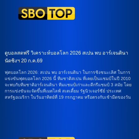
สามารถในการเล่นเพื่อชนะ โดยการเปลี่ยนแปลงด้วย ลิโอเนล เมสซี่
เข้ามาทดแทน โดยการออกสตาร์ท การวางแผนเล่นคาดว่าจะเป็น
ระบบ 4-3-3 พร้อมกับ อเนโซ่ จะเป็นทีเด็ดในมุมกลางเขตเตะและจู
เลียโน่ และ ลิโอเนล เมสซี่ ฮูเลี่ยน อัลวาเรซ จะเป็นกองหน้า การ
ทำนายสำหรับผลการแข่งขัน ทีม “สเปน” ดำเนินการต่อไปด้วยการ
แสดงความสมบูรณ์และเด่นในการครองบอล และรับทีมเข้าทำประตู
ด้วยความเข้มงวด […]
ดูบอลสดฟรี วิเคราะห์บอลโลก 2026 สเปน พบ อาร์เจนตินา
นัดชิงฯ 20 ก.ค.69
ฟุตบอลโลก 2026: สเปน พบ อาร์เจนตินา ในการชิงชนะเลิศ ในการ
แข่งขันฟุตบอลโลก 2026 นี้ ทีมชาติสเปน ที่เคยเป็นแชมป์ในปี 2010
จะพบกับทีมชาติอาร์เจนตินา ทีมแชมป์เก่าและดีกรีแชมป์ 3 สมัย โดย
การแข่งขันจะจัดขึ้นที่เมตไลฟ์ สเตเดี้ยม รัฐนิวเจอร์ซีย์ ประเทศ
สหรัฐอเมริกา ในวันอาทิตย์ที่ 19 กรกฎาคม หรือตรงกับเช้ามืดของวัน
จันทร์ที่ 20 กรกฏาคม เวลา 02.00 น. ตามเวลาประเทศไทย
ประวัติการประชันฝ่ายโลก สองทีมนี้ได้ประชันกันมาแล้ว 14 ครั้ง
โดยทีมสเปนชนะใน 6 นัด ทีมอาร์เจนตินาก็ชนะใน 6 นัด และมีเกม
ที่เสมอกัน 2 นัด ความสามารถของทั้งสองทีมจึงถูกพิจารณาว่าเท่า
เทียมกัน ระบบการทำนาย การทำนายการแข่งขันฟุตบอลเป็นสิ่งที่
นักกีฬาและแฟนๆ กีฬาต่างๆ สนใจอย่างมาก การวิเคราะห์บอล หรือ