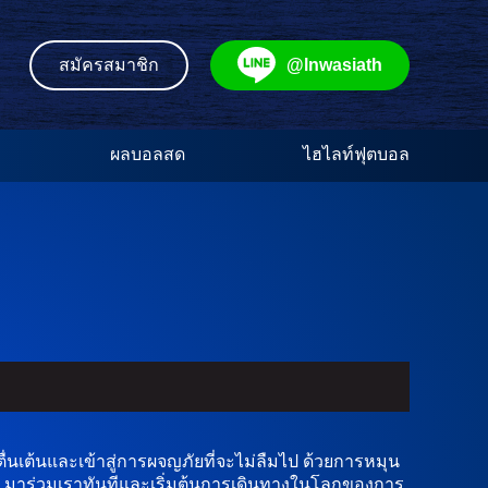
@lnwasiath
สมัครสมาชิก
ผลบอลสด
ไฮไลท์ฟุตบอล
ื่นเต้นและเข้าสู่การผจญภัยที่จะไม่ลืมไป ด้วยการหมุน
ุณอยู่ มาร่วมเราทันทีและเริ่มต้นการเดินทางในโลกของการ