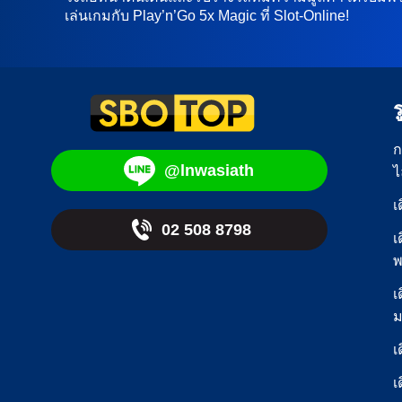
เล่นเกมกับ Play’n’Go 5x Magic ที่ Slot-Online!
ก
@lnwasiath
ไ
เ
02 508 8798
เ
พ
เ
ม
เ
เ