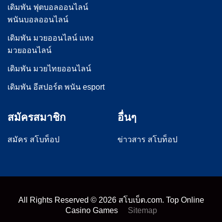
เดิมพัน ฟุตบอลออนไลน์
พนันบอลออนไลน์
เดิมพัน มวยออนไลน์ แทง
มวยออนไลน์
เดิมพัน มวยไทยออนไลน์
เดิมพัน อีสปอร์ต พนัน esport
สมัครสมาชิก
อื่นๆ
สมัคร สโบท็อป
ข่าวสาร สโบท็อป
All Rights Reserved ©
2026
สโบเบ็ต.com. Top Online
Casino Games
Sitemap