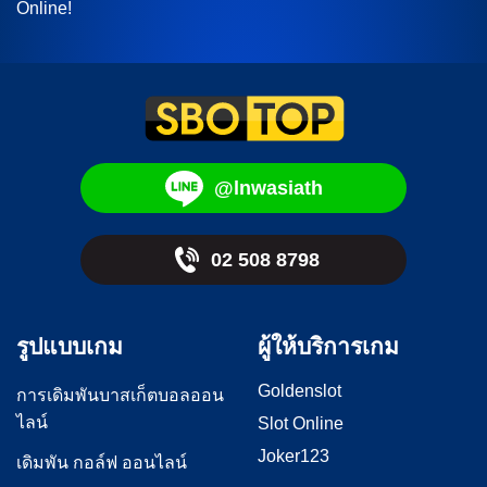
Online!
@lnwasiath
02 508 8798
รูปแบบเกม
ผู้ให้บริการเกม
Goldenslot
การเดิมพันบาสเก็ตบอลออน
ไลน์
Slot Online
Joker123
เดิมพัน กอล์ฟ ออนไลน์