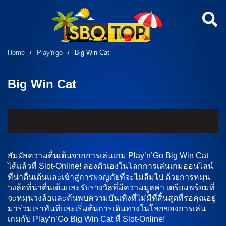
Home
/
Play'n'go
/
Big Win Cat
Big Win Cat
สัมผัสความตื่นเต้นจากการเล่นเกม Play’n’Go Big Win Cat
ได้แล้วที่ Slot-Online! ลองตัวเองในโลกการเล่นเกมออนไลน์
ที่น่าตื่นเต้นและเข้าสู่การผจญภัยที่จะไม่ลืมไป ด้วยการหมุน
วงล้อที่น่าตื่นเต้นและรับรางวัลที่มีความมูลค่า เตรียมพร้อมที่
จะหมุนวงล้อและค้นพบความบันเทิงที่ไม่มีที่สิ้นสุดที่รอคุณอยู่
มาร่วมเราทันทีและเริ่มต้นการเดินทางในโลกของการเล่น
เกมกับ Play’n’Go Big Win Cat ที่ Slot-Online!