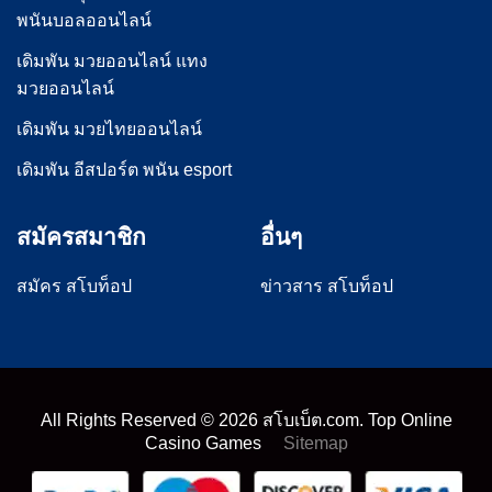
พนันบอลออนไลน์
เดิมพัน มวยออนไลน์ แทง
มวยออนไลน์
เดิมพัน มวยไทยออนไลน์
เดิมพัน อีสปอร์ต พนัน esport
สมัครสมาชิก
อื่นๆ
สมัคร สโบท็อป
ข่าวสาร สโบท็อป
All Rights Reserved ©
2026
สโบเบ็ต.com. Top Online
Casino Games
Sitemap