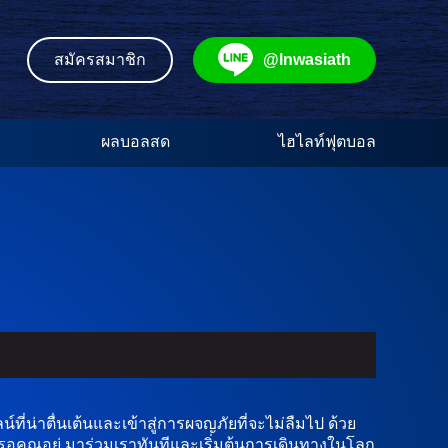
@lnwasiath
สมัครสมาชิก
ผลบอลสด
ไฮไลท์ฟุตบอล
่น่าตื่นเต้นและเข้าสู่การผจญภัยที่จะไม่ลืมไป ด้วย
ที่รอคุณอยู่ มาร่วมเราทันทีและเริ่มต้นการเดินทางในโลก