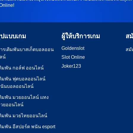
Online!
รูปแบบเกม
ผู้ให้บริการเกม
สม
Goldenslot
ารเดิมพันบาสเก็ตบอลออน
สมั
ลน์
Slot Online
Joker123
ดิมพัน กอล์ฟ ออนไลน์
ดิมพัน ฟุตบอลออนไลน์
นันบอลออนไลน์
ดิมพัน มวยออนไลน์ แทง
วยออนไลน์
ดิมพัน มวยไทยออนไลน์
ดิมพัน อีสปอร์ต พนัน esport