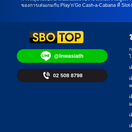
ของการเล่นเกมกับ Play’n’Go Cash-a-Cabana ที่ Slot-
ก
@lnwasiath
ไ
เ
02 508 8798
เ
พ
เ
ม
เ
เ