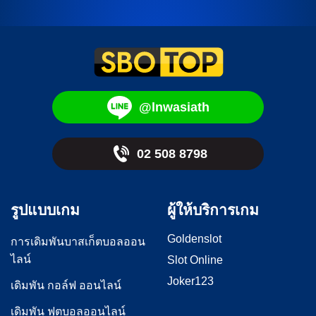
@lnwasiath
02 508 8798
รูปแบบเกม
ผู้ให้บริการเกม
Goldenslot
การเดิมพันบาสเก็ตบอลออน
ไลน์
Slot Online
Joker123
เดิมพัน กอล์ฟ ออนไลน์
เดิมพัน ฟุตบอลออนไลน์