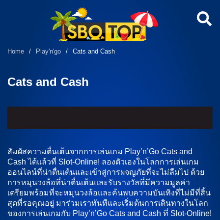
Home
/
Play'n'go
/
Cats and Cash
Cats and Cash
สัมผัสความตื่นเต้นจากการเล่นเกม Play’n’Go Cats and
Cash ได้แล้วที่ Slot-Online! ลองตัวเองในโลกการเล่นเกม
ออนไลน์ที่น่าตื่นเต้นและเข้าสู่การผจญภัยที่จะไม่ลืมไป ด้วย
การหมุนวงล้อที่น่าตื่นเต้นและรับรางวัลที่มีความมูลค่า
เตรียมพร้อมที่จะหมุนวงล้อและค้นพบความบันเทิงที่ไม่มีที่สิ้น
สุดที่รอคุณอยู่ มาร่วมเราทันทีและเริ่มต้นการเดินทางในโลก
ของการเล่นเกมกับ Play’n’Go Cats and Cash ที่ Slot-Online!