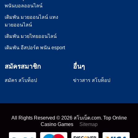
พนันบอลออนไลน์
เดิมพัน มวยออนไลน์ แทง
มวยออนไลน์
เดิมพัน มวยไทยออนไลน์
เดิมพัน อีสปอร์ต พนัน esport
สมัครสมาชิก
อื่นๆ
สมัคร สโบท็อป
ข่าวสาร สโบท็อป
All Rights Reserved ©
2026
สโบเบ็ต.com. Top Online
Casino Games
Sitemap