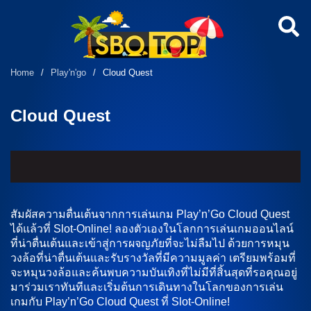
Home
/
Play'n'go
/
Cloud Quest
Cloud Quest
สัมผัสความตื่นเต้นจากการเล่นเกม Play’n’Go Cloud Quest
ได้แล้วที่ Slot-Online! ลองตัวเองในโลกการเล่นเกมออนไลน์
ที่น่าตื่นเต้นและเข้าสู่การผจญภัยที่จะไม่ลืมไป ด้วยการหมุน
วงล้อที่น่าตื่นเต้นและรับรางวัลที่มีความมูลค่า เตรียมพร้อมที่
จะหมุนวงล้อและค้นพบความบันเทิงที่ไม่มีที่สิ้นสุดที่รอคุณอยู่
มาร่วมเราทันทีและเริ่มต้นการเดินทางในโลกของการเล่น
เกมกับ Play’n’Go Cloud Quest ที่ Slot-Online!