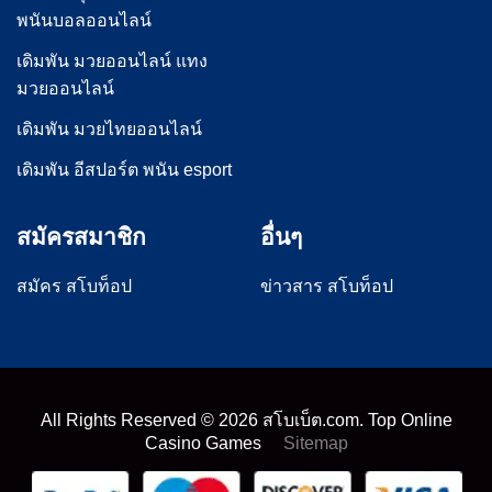
พนันบอลออนไลน์
เดิมพัน มวยออนไลน์ แทง
มวยออนไลน์
เดิมพัน มวยไทยออนไลน์
เดิมพัน อีสปอร์ต พนัน esport
สมัครสมาชิก
อื่นๆ
สมัคร สโบท็อป
ข่าวสาร สโบท็อป
All Rights Reserved ©
2026
สโบเบ็ต.com. Top Online
Casino Games
Sitemap