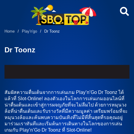
Home
/
Play'n'go
/
Dr Toonz
Dr Toonz
สัมผัสความตื่นเต้นจากการเล่นเกม Play’n’Go Dr Toonz ได้
แล้วที่ Slot-Online! ลองตัวเองในโลกการเล่นเกมออนไลน์ที่
น่าตื่นเต้นและเข้าสู่การผจญภัยที่จะไม่ลืมไป ด้วยการหมุนวง
ล้อที่น่าตื่นเต้นและรับรางวัลที่มีความมูลค่า เตรียมพร้อมที่จะ
หมุนวงล้อและค้นพบความบันเทิงที่ไม่มีที่สิ้นสุดที่รอคุณอยู่
มาร่วมเราทันทีและเริ่มต้นการเดินทางในโลกของการเล่น
เกมกับ Play’n’Go Dr Toonz ที่ Slot-Online!