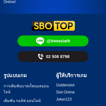
Online!
@lnwasiath
02 508 8798
รูปแบบเกม
ผู้ให้บริการเกม
Goldenslot
การเดิมพันบาสเก็ตบอลออน
ไลน์
Slot Online
Joker123
เดิมพัน กอล์ฟ ออนไลน์