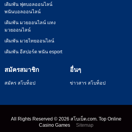
เดิมพัน ฟุตบอลออนไลน์
พนันบอลออนไลน์
เดิมพัน มวยออนไลน์ แทง
มวยออนไลน์
เดิมพัน มวยไทยออนไลน์
เดิมพัน อีสปอร์ต พนัน esport
สมัครสมาชิก
อื่นๆ
สมัคร สโบท็อป
ข่าวสาร สโบท็อป
All Rights Reserved ©
2026
สโบเบ็ต.com. Top Online
Casino Games
Sitemap