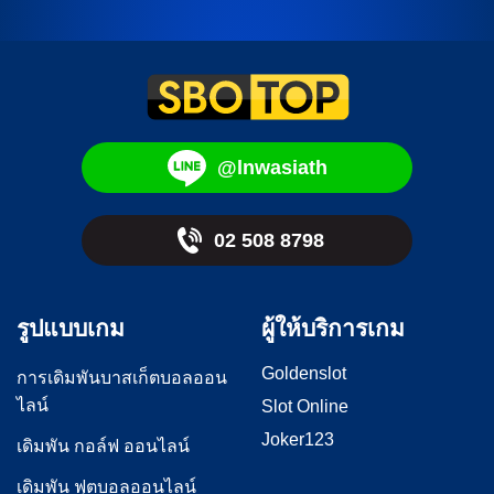
@lnwasiath
02 508 8798
รูปแบบเกม
ผู้ให้บริการเกม
Goldenslot
การเดิมพันบาสเก็ตบอลออน
ไลน์
Slot Online
Joker123
เดิมพัน กอล์ฟ ออนไลน์
เดิมพัน ฟุตบอลออนไลน์