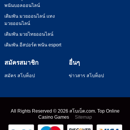
พนันบอลออนไลน์
เดิมพัน มวยออนไลน์ แทง
มวยออนไลน์
เดิมพัน มวยไทยออนไลน์
เดิมพัน อีสปอร์ต พนัน esport
สมัครสมาชิก
อื่นๆ
สมัคร สโบท็อป
ข่าวสาร สโบท็อป
All Rights Reserved ©
2026
สโบเบ็ต.com. Top Online
Casino Games
Sitemap