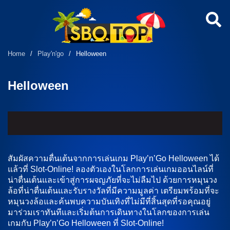
Home
/
Play'n'go
/
Helloween
Helloween
สัมผัสความตื่นเต้นจากการเล่นเกม Play’n’Go Helloween ได้
แล้วที่ Slot-Online! ลองตัวเองในโลกการเล่นเกมออนไลน์ที่
น่าตื่นเต้นและเข้าสู่การผจญภัยที่จะไม่ลืมไป ด้วยการหมุนวง
ล้อที่น่าตื่นเต้นและรับรางวัลที่มีความมูลค่า เตรียมพร้อมที่จะ
หมุนวงล้อและค้นพบความบันเทิงที่ไม่มีที่สิ้นสุดที่รอคุณอยู่
มาร่วมเราทันทีและเริ่มต้นการเดินทางในโลกของการเล่น
เกมกับ Play’n’Go Helloween ที่ Slot-Online!