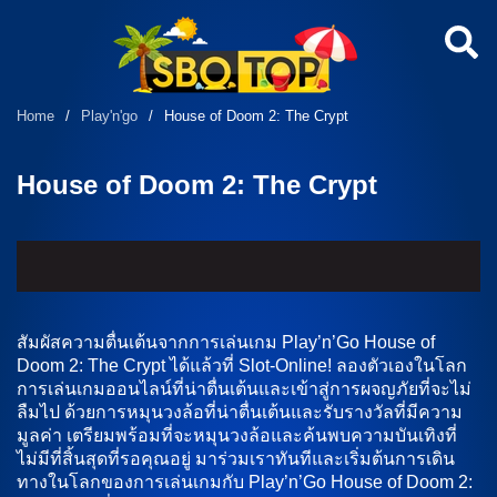
Home
/
Play'n'go
/
House of Doom 2: The Crypt
House of Doom 2: The Crypt
สัมผัสความตื่นเต้นจากการเล่นเกม Play’n’Go House of
Doom 2: The Crypt ได้แล้วที่ Slot-Online! ลองตัวเองในโลก
การเล่นเกมออนไลน์ที่น่าตื่นเต้นและเข้าสู่การผจญภัยที่จะไม่
ลืมไป ด้วยการหมุนวงล้อที่น่าตื่นเต้นและรับรางวัลที่มีความ
มูลค่า เตรียมพร้อมที่จะหมุนวงล้อและค้นพบความบันเทิงที่
ไม่มีที่สิ้นสุดที่รอคุณอยู่ มาร่วมเราทันทีและเริ่มต้นการเดิน
ทางในโลกของการเล่นเกมกับ Play’n’Go House of Doom 2: